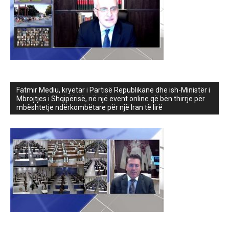
Fatmir Mediu, kryetar i Partisë Republikane dhe ish-Ministër i
Mbrojtjes i Shqipërisë, në një event online që bën thirrje për
mbështetje ndërkombëtare për një Iran të lirë