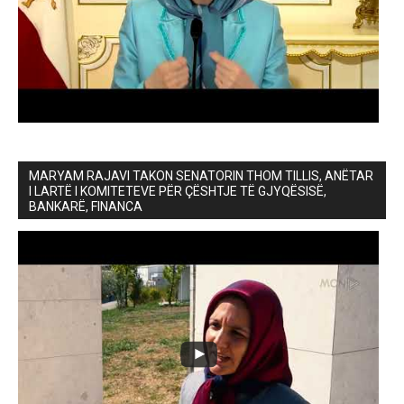
MARYAM RAJAVI TAKON SENATORIN THOM TILLIS, ANËTAR
I LARTË I KOMITETEVE PËR ÇËSHTJE TË GJYQËSISË,
BANKARË, FINANCA