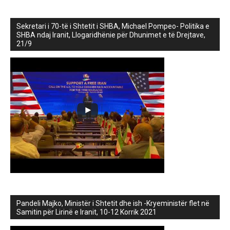
Sekretari i 70-të i Shtetit i SHBA, Michael Pompeo- Politika e
SHBA ndaj Iranit, Llogaridhënie për Dhunimet e të Drejtave,
21/9
Pandeli Majko, Ministër i Shtetit dhe ish -Kryeministër flet në
Samitin për Lirinë e Iranit, 10-12 Korrik 2021