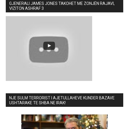
GJENERALI JAMES JONES TAKOHET ME ZONJËN RAJAVI,
VIZITON ASHRAF 3
NJE SULM TERRORIST I AJETULLAHEVE KUNDER BAZAVE
USHTARAKE TE SHBA NE IRAK!