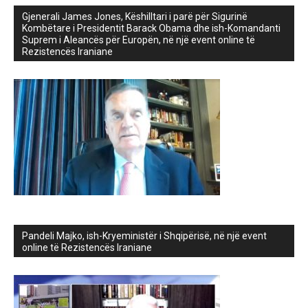
Gjenerali James Jones, Këshilltari i parë për Sigurinë
Kombëtare i Presidentit Barack Obama dhe ish-Komandanti
Suprem i Aleancës për Europën, në një event online të
Rezistencës Iraniane
Pandeli Majko, ish-Kryeministër i Shqipërisë, në një event
online të Rezistencës Iraniane