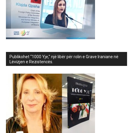
Publikohet “1000 Yje,” një libër për rolin e Grave Iraniane në
Lëvizjen e Rezistencës.