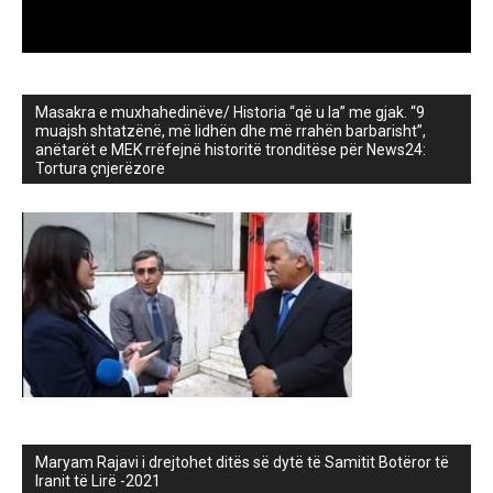
Masakra e muxhahedinëve/ Historia “që u la” me gjak. “9
muajsh shtatzënë, më lidhën dhe më rrahën barbarisht”,
anëtarët e MEK rrëfejnë historitë tronditëse për News24:
Tortura çnjerëzore
Maryam Rajavi i drejtohet ditës së dytë të Samitit Botëror të
Iranit të Lirë -2021