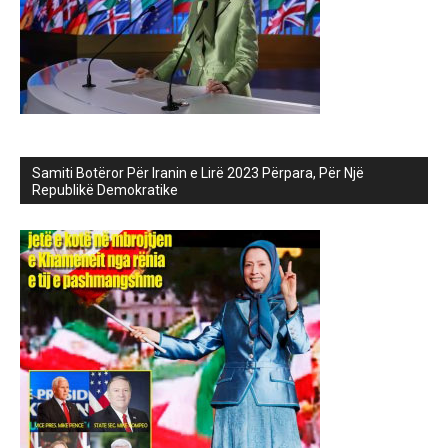
Samiti Botëror Për Iranin e Lirë 2023 Përpara, Për Një
Republikë Demokratike