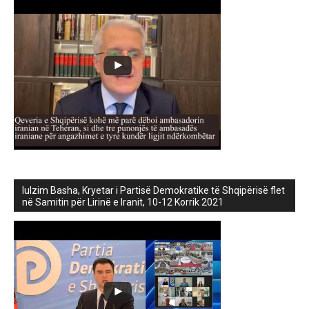
lulzim Basha, Kryetar i Partisë Demokratike të Shqipërisë flet
në Samitin për Lirinë e Iranit, 10-12 Korrik 2021