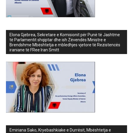
Elona Gjebrea, Sekretare e Komisionit për Punë të Jashtme
të Parlamentit shqiptar dhe ish Zëvendës Ministre e
Brendshme Mbështetja e mbledhjes vjetore të Rezistencës
iraniane të FRee Iran Smitt
Emiriana Sako, Kryebashkiake e Durrësit, Mbështetja e