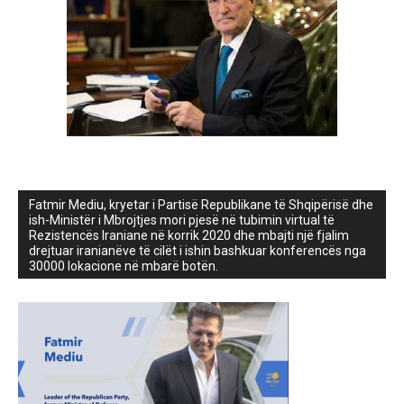
Fatmir Mediu, kryetar i Partisë Republikane të Shqipërisë dhe
ish-Ministër i Mbrojtjes mori pjesë në tubimin virtual të
Rezistencës Iraniane në korrik 2020 dhe mbajti një fjalim
drejtuar iranianëve të cilët i ishin bashkuar konferencës nga
30000 lokacione në mbarë botën.