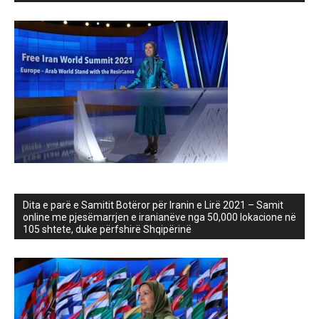
Dita e parë e Samitit Botëror për Iranin e Lirë 2021 – Samit
online me pjesëmarrjen e iranianëve nga 50,000 lokacione në
105 shtete, duke përfshirë Shqipërinë