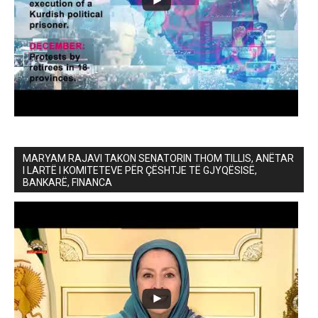
MARYAM RAJAVI TAKON SENATORIN THOM TILLIS, ANËTAR
I LARTË I KOMITETEVE PËR ÇËSHTJE TË GJYQËSISË,
BANKARË, FINANCA