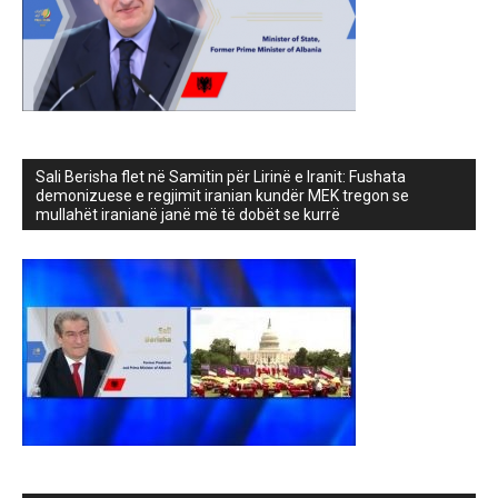
Sali Berisha flet në Samitin për Lirinë e Iranit: Fushata
demonizuese e regjimit iranian kundër MEK tregon se
mullahët iranianë janë më të dobët se kurrë