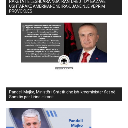
RAKETAT E LËSHUARA NGA IRANI DREJT DY BAZAVE
USHTARAKË AMERIKANË NË IRAK, JANË NJË VEPRIM
PROVOKUES
Pandeli Majko, Ministër i Shtetit dhe ish-kryeministër flet në
Samitin për Lirinë e Iranit