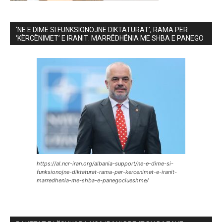
‘NE E DIMË SI FUNKSIONOJNË DIKTATURAT’, RAMA PËR
‘KËRCËNIMET’ E IRANIT: MARRËDHËNIA ME SHBA E PANEGO
https://al.ncr-iran.org/albania-support/ne-e-dime-si-
funksionojne-diktaturat-rama-per-kercenimet-e-iranit-
marredhenia-me-shba-e-panegociueshme/