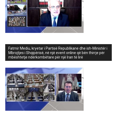
Fatmir Mediu, kryetar i Partisë Republikane dhe ish-Ministër i
Mbrojtjes i Shqipërisë, në një event online që bën thirrje për
mbështetje ndërkombëtare për një Iran të lirë