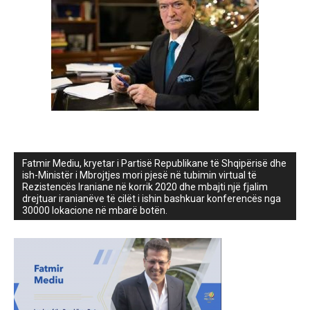
Fatmir Mediu, kryetar i Partisë Republikane të Shqipërisë dhe
ish-Ministër i Mbrojtjes mori pjesë në tubimin virtual të
Rezistencës Iraniane në korrik 2020 dhe mbajti një fjalim
drejtuar iranianëve të cilët i ishin bashkuar konferencës nga
30000 lokacione në mbarë botën.