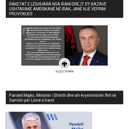
RAKETAT E LËSHUARA NGA IRANI DREJT DY BAZAVE
USHTARAKË AMERIKANË NË IRAK, JANË NJË VEPRIM
PROVOKUES
Pandeli Majko, Ministër i Shtetit dhe ish-kryeministër flet në
Samitin për Lirinë e Iranit