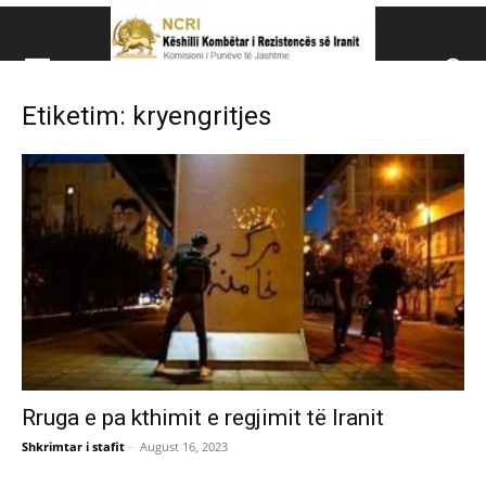
Këshillit Kombëtar të R
Etiketim: kryengritjes
Këshillit Kombëtar të Rezistencës së Iranit (NCRI)
Rruga e pa kthimit e regjimit të Iranit
Shkrimtar i stafit
-
August 16, 2023