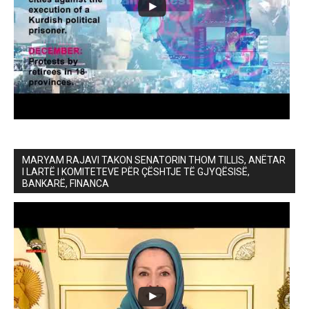
MARYAM RAJAVI TAKON SENATORIN THOM TILLIS, ANËTAR
I LARTË I KOMITETEVE PËR ÇËSHTJE TË GJYQËSISË,
BANKARË, FINANCA