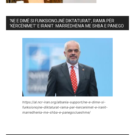
‘NE E DIMË SI FUNKSIONOJNË DIKTATURAT’, RAMA PËR
‘KËRCËNIMET’ E IRANIT: MARRËDHËNIA ME SHBA E PANEGO
https://al.ncr-iran.org/albania-support/ne-e-dime-si-
funksionojne-diktaturat-rama-per-kercenimet-e-iranit-
marredhenia-me-shba-e-panegociueshme/