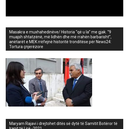
Masakra e muxhahedinëve/ Historia “që u la” me gjak. “9
muajsh shtatzënë, më lidhën dhe më rrahën barbarisht”,
anëtarët e MEK rrëfejnë historitë tronditëse për News24:
Tortura çnjerëzore
Maryam Rajavi i drejtohet ditës së dytë të Samitit Botëror të
Iranit të Lirë -2021