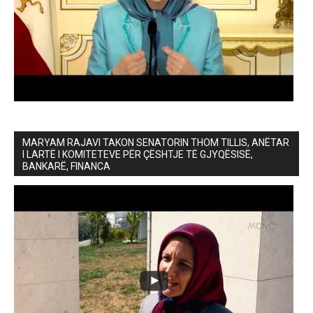
MARYAM RAJAVI TAKON SENATORIN THOM TILLIS, ANËTAR
I LARTË I KOMITETEVE PËR ÇËSHTJE TË GJYQËSISË,
BANKARË, FINANCA