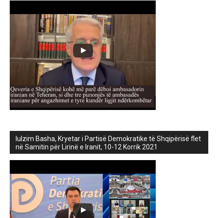
lulzim Basha, Kryetar i Partisë Demokratike të Shqipërisë flet
në Samitin për Lirinë e Iranit, 10-12 Korrik 2021