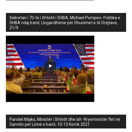
Sekretari i 70-të i Shtetit i SHBA, Michael Pompeo- Politika e
SHBA ndaj Iranit, Llogaridhënie për Dhunimet e të Drejtave,
21/9
Pandeli Majko, Ministër i Shtetit dhe ish -Kryeministër flet në
Samitin për Lirinë e Iranit, 10-12 Korrik 2021