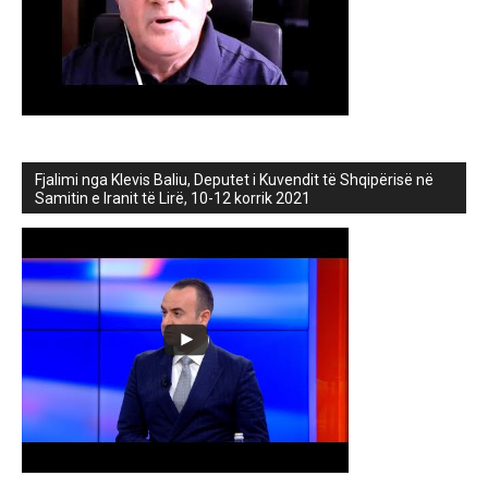
Fjalimi nga Klevis Baliu, Deputet i Kuvendit të Shqipërisë në
Samitin e Iranit të Lirë, 10-12 korrik 2021