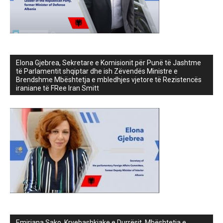
Elona Gjebrea, Sekretare e Komisionit për Punë të Jashtme
të Parlamentit shqiptar dhe ish Zëvendës Ministre e
Brendshme Mbështetja e mbledhjes vjetore të Rezistencës
iraniane të FRee Iran Smitt
Emiriana Sako, Kryebashkiake e Durrësit, Mbështetja e