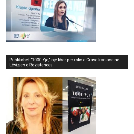
Publikohet “1000 Yje,” një libër për rolin e Grave Iraniane në
Lëvizjen e Rezistencës.