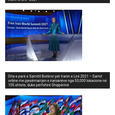
Dita e parë e Samitit Botëror për Iranin e Lirë 2021 – Samit
online me pjesëmarrjen e iranianëve nga 50,000 lokacione në
105 shtete, duke përfshirë Shqipërinë