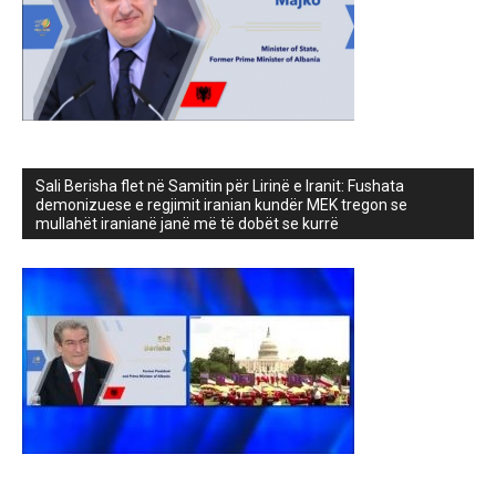
Sali Berisha flet në Samitin për Lirinë e Iranit: Fushata
demonizuese e regjimit iranian kundër MEK tregon se
mullahët iranianë janë më të dobët se kurrë