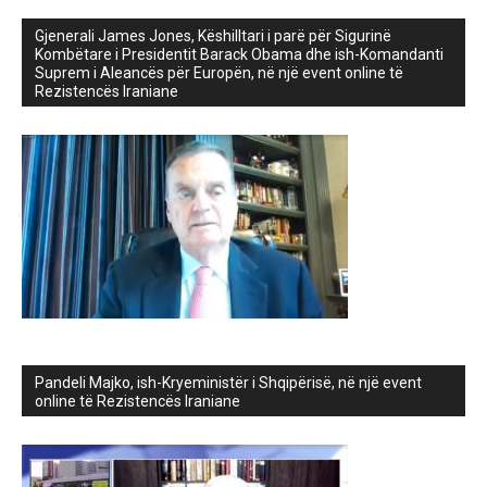
Gjenerali James Jones, Këshilltari i parë për Sigurinë
Kombëtare i Presidentit Barack Obama dhe ish-Komandanti
Suprem i Aleancës për Europën, në një event online të
Rezistencës Iraniane
Pandeli Majko, ish-Kryeministër i Shqipërisë, në një event
online të Rezistencës Iraniane