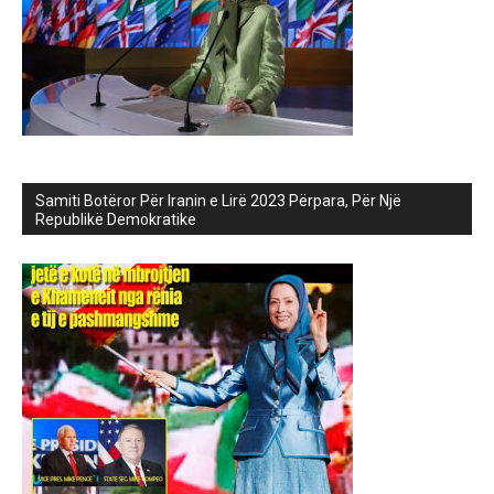
Samiti Botëror Për Iranin e Lirë 2023 Përpara, Për Një
Republikë Demokratike