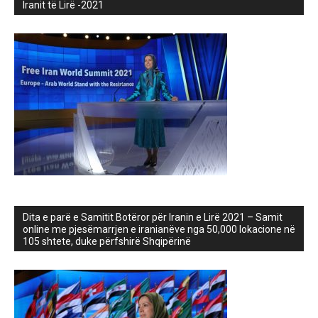
Iranit të Lirë -2021
Dita e parë e Samitit Botëror për Iranin e Lirë 2021 – Samit
online me pjesëmarrjen e iranianëve nga 50,000 lokacione në
105 shtete, duke përfshirë Shqipërinë