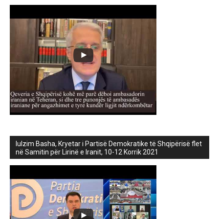
lulzim Basha, Kryetar i Partisë Demokratike të Shqipërisë flet
në Samitin për Lirinë e Iranit, 10-12 Korrik 2021