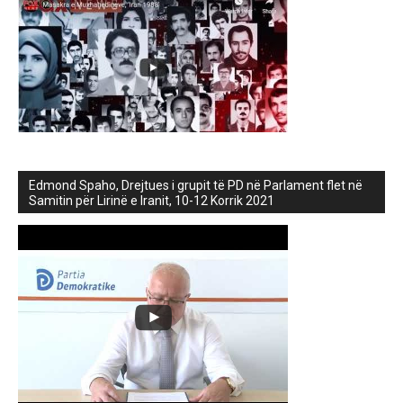
Edmond Spaho, Drejtues i grupit të PD në Parlament flet në
Samitin për Lirinë e Iranit, 10-12 Korrik 2021