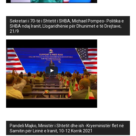
Sekretari i 70-të i Shtetit i SHBA, Michael Pompeo- Politika e
SHBA ndaj Iranit, Llogaridhënie për Dhunimet e të Drejtave,
21/9
Pandeli Majko, Ministër i Shtetit dhe ish -Kryeministër flet në
Samitin për Lirinë e Iranit, 10-12 Korrik 2021