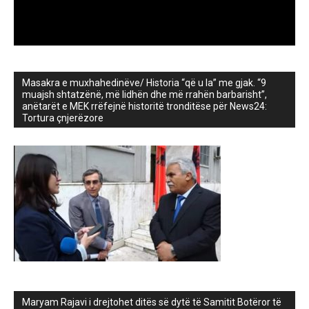
Masakra e muxhahedinëve/ Historia “që u la” me gjak. “9
muajsh shtatzënë, më lidhën dhe më rrahën barbarisht”,
anëtarët e MEK rrëfejnë historitë tronditëse për News24:
Tortura çnjerëzore
Maryam Rajavi i drejtohet ditës së dytë të Samitit Botëror të