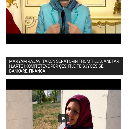
MARYAM RAJAVI TAKON SENATORIN THOM TILLIS, ANËTAR
I LARTË I KOMITETEVE PËR ÇËSHTJE TË GJYQËSISË,
BANKARË, FINANCA