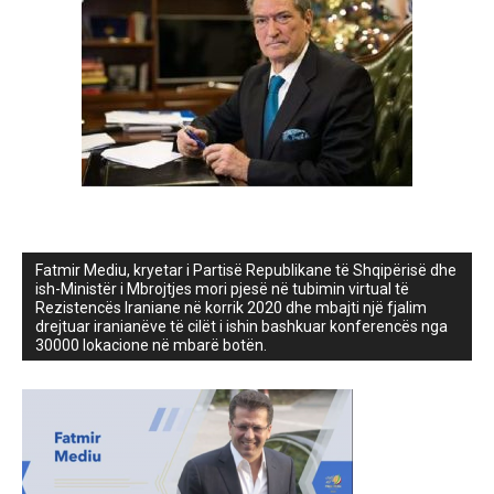
Fatmir Mediu, kryetar i Partisë Republikane të Shqipërisë dhe
ish-Ministër i Mbrojtjes mori pjesë në tubimin virtual të
Rezistencës Iraniane në korrik 2020 dhe mbajti një fjalim
drejtuar iranianëve të cilët i ishin bashkuar konferencës nga
30000 lokacione në mbarë botën.