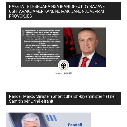
RAKETAT E LËSHUARA NGA IRANI DREJT DY BAZAVE
USHTARAKË AMERIKANË NË IRAK, JANË NJË VEPRIM
PROVOKUES
Pandeli Majko, Ministër i Shtetit dhe ish-kryeministër flet në
Samitin për Lirinë e Iranit