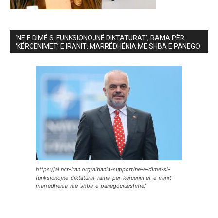
‘NE E DIMË SI FUNKSIONOJNË DIKTATURAT’, RAMA PËR
‘KËRCËNIMET’ E IRANIT: MARRËDHËNIA ME SHBA E PANEGO
https://al.ncr-iran.org/albania-support/ne-e-dime-si-
funksionojne-diktaturat-rama-per-kercenimet-e-iranit-
marredhenia-me-shba-e-panegociueshme/