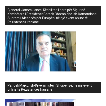
Gjenerali James Jones, Këshilltari i parë për Sigurinë
Kombëtare i Presidentit Barack Obama dhe ish-Komandanti
Suprem i Aleancës për Europën, në një event online të
Rezistencës Iraniane
Pandeli Majko, ish-Kryeministër i Shqipërisë, në një event
online të Rezistencës Iraniane