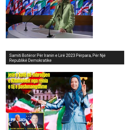
Samiti Botëror Për Iranin e Lirë 2023 Përpara, Për Një
Republikë Demokratike