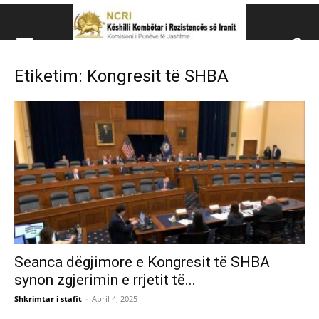
Këshillit Kombëtar të R
Etiketim: Kongresit të SHBA
Këshillit Kombëtar të Rezistencës së Iranit (NCRI)
Seanca dëgjimore e Kongresit të SHBA
synon zgjerimin e rrjetit të...
Shkrimtar i stafit
-
April 4, 2025