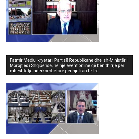
Fatmir Mediu, kryetar i Partisë Republikane dhe ish-Ministër i
Mbrojtjes i Shqipërisë, në një event online që bën thirrje për
mbështetje ndërkombëtare për një Iran të lirë