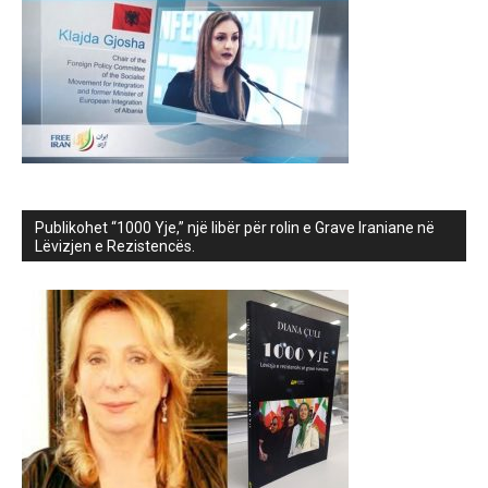
Publikohet “1000 Yje,” një libër për rolin e Grave Iraniane në
Lëvizjen e Rezistencës.