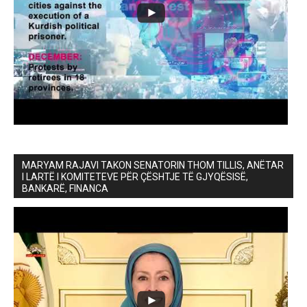
MARYAM RAJAVI TAKON SENATORIN THOM TILLIS, ANËTAR
I LARTË I KOMITETEVE PËR ÇËSHTJE TË GJYQËSISË,
BANKARË, FINANCA