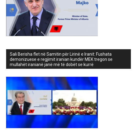
Sali Berisha flet në Samitin për Lirinë e Iranit: Fushata
demonizuese e regjimit iranian kundër MEK tregon se
mullahët iranianë janë më të dobët se kurrë