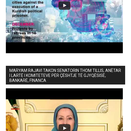
MARYAM RAJAVI TAKON SENATORIN THOM TILLIS, ANËTAR
I LARTË I KOMITETEVE PËR ÇËSHTJE TË GJYQËSISË,
BANKARË, FINANCA