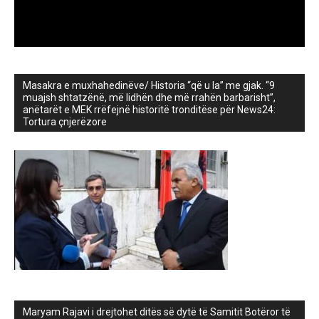
Masakra e muxhahedinëve/ Historia “që u la” me gjak. “9
muajsh shtatzënë, më lidhën dhe më rrahën barbarisht”,
anëtarët e MEK rrëfejnë historitë tronditëse për News24:
Tortura çnjerëzore
Maryam Rajavi i drejtohet ditës së dytë të Samitit Botëror të