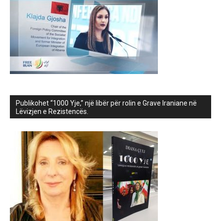
Publikohet “1000 Yje,” një libër për rolin e Grave Iraniane në
Lëvizjen e Rezistencës.