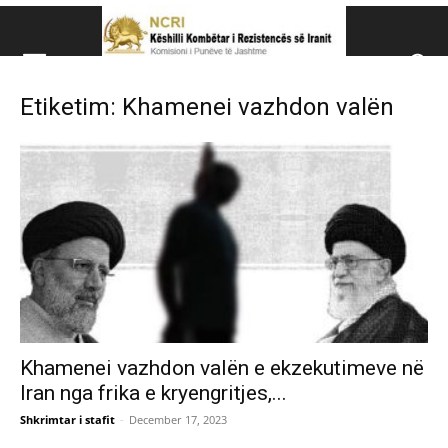
Këshillit Kombëtar të R
Etiketim: Khamenei vazhdon valën
Këshillit Kombëtar të Rezistencës së Iranit (NCRI)
Khamenei vazhdon valën e ekzekutimeve në
Iran nga frika e kryengritjes,...
Shkrimtar i stafit
-
December 17, 2023