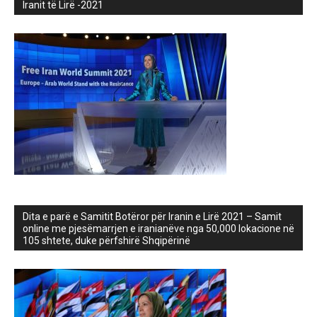
Iranit të Lirë -2021
Dita e parë e Samitit Botëror për Iranin e Lirë 2021 – Samit
online me pjesëmarrjen e iranianëve nga 50,000 lokacione në
105 shtete, duke përfshirë Shqipërinë