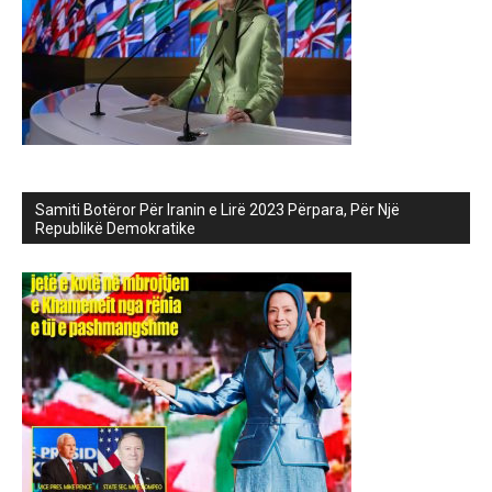
Samiti Botëror Për Iranin e Lirë 2023 Përpara, Për Një
Republikë Demokratike