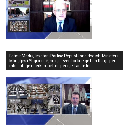
Fatmir Mediu, kryetar i Partisë Republikane dhe ish-Ministër i
Mbrojtjes i Shqipërisë, në një event online që bën thirrje për
mbështetje ndërkombëtare për një Iran të lirë