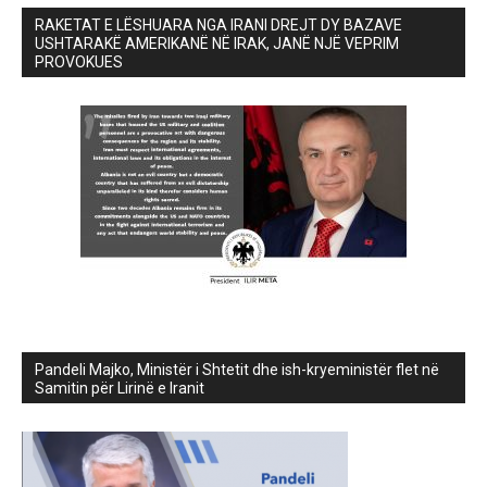
RAKETAT E LËSHUARA NGA IRANI DREJT DY BAZAVE
USHTARAKË AMERIKANË NË IRAK, JANË NJË VEPRIM
PROVOKUES
Pandeli Majko, Ministër i Shtetit dhe ish-kryeministër flet në
Samitin për Lirinë e Iranit