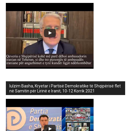
lulzim Basha, Kryetar i Partisë Demokratike të Shqipërisë flet
në Samitin për Lirinë e Iranit, 10-12 Korrik 2021