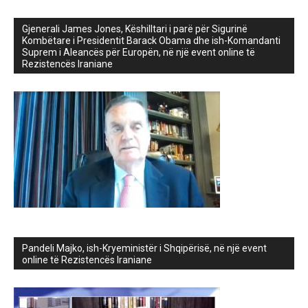
Gjenerali James Jones, Këshilltari i parë për Sigurinë
Kombëtare i Presidentit Barack Obama dhe ish-Komandanti
Suprem i Aleancës për Europën, në një event online të
Rezistencës Iraniane
Pandeli Majko, ish-Kryeministër i Shqipërisë, në një event
online të Rezistencës Iraniane