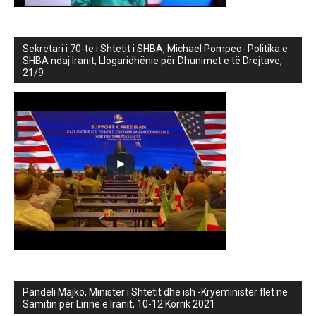
Sekretari i 70-të i Shtetit i SHBA, Michael Pompeo- Politika e
SHBA ndaj Iranit, Llogaridhënie për Dhunimet e të Drejtave,
21/9
Pandeli Majko, Ministër i Shtetit dhe ish -Kryeministër flet në
Samitin për Lirinë e Iranit, 10-12 Korrik 2021