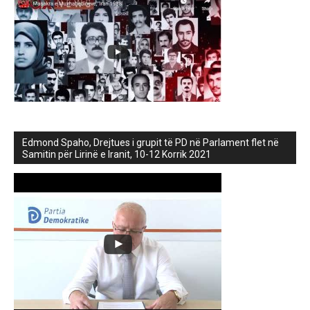
Edmond Spaho, Drejtues i grupit të PD në Parlament flet në
Samitin për Lirinë e Iranit, 10-12 Korrik 2021