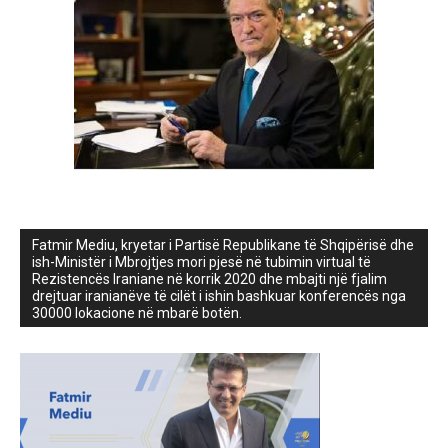
Fatmir Mediu, kryetar i Partisë Republikane të Shqipërisë dhe
ish-Ministër i Mbrojtjes mori pjesë në tubimin virtual të
Rezistencës Iraniane në korrik 2020 dhe mbajti një fjalim
drejtuar iranianëve të cilët i ishin bashkuar konferencës nga
30000 lokacione në mbarë botën.