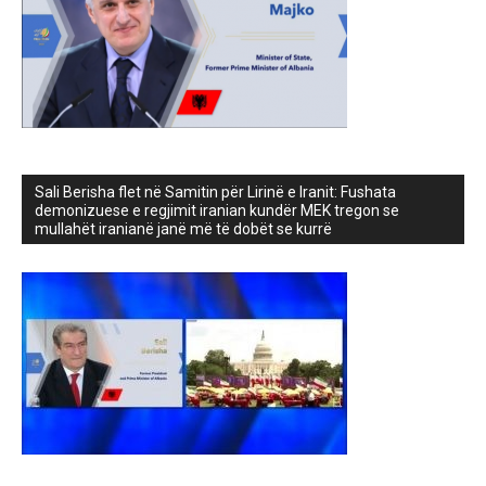
Sali Berisha flet në Samitin për Lirinë e Iranit: Fushata
demonizuese e regjimit iranian kundër MEK tregon se
mullahët iranianë janë më të dobët se kurrë