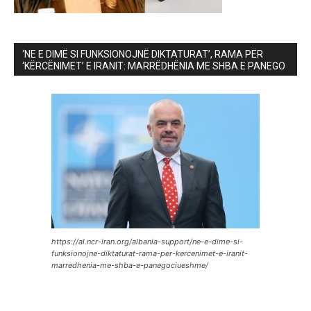
‘NE E DIMË SI FUNKSIONOJNË DIKTATURAT’, RAMA PËR
‘KËRCËNIMET’ E IRANIT: MARRËDHËNIA ME SHBA E PANEGO
https://al.ncr-iran.org/albania-support/ne-e-dime-si-
funksionojne-diktaturat-rama-per-kercenimet-e-iranit-
marredhenia-me-shba-e-panegociueshme/