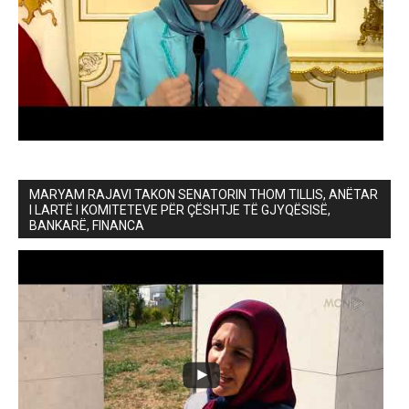
MARYAM RAJAVI TAKON SENATORIN THOM TILLIS, ANËTAR
I LARTË I KOMITETEVE PËR ÇËSHTJE TË GJYQËSISË,
BANKARË, FINANCA