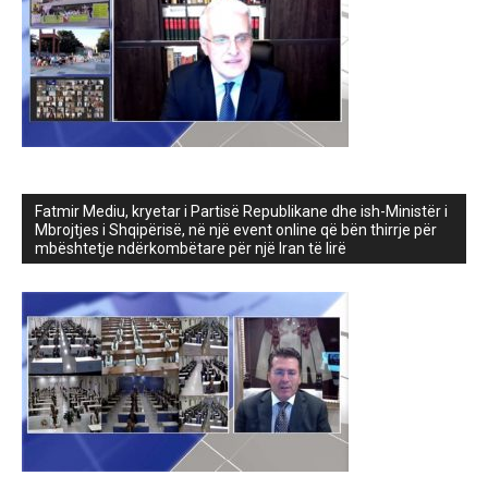
Fatmir Mediu, kryetar i Partisë Republikane dhe ish-Ministër i
Mbrojtjes i Shqipërisë, në një event online që bën thirrje për
mbështetje ndërkombëtare për një Iran të lirë