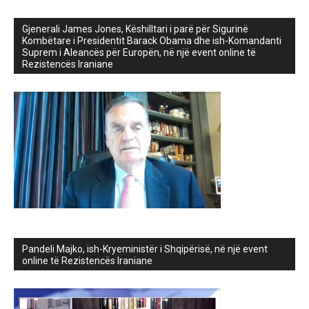
Gjenerali James Jones, Këshilltari i parë për Sigurinë
Kombëtare i Presidentit Barack Obama dhe ish-Komandanti
Suprem i Aleancës për Europën, në një event online të
Rezistencës Iraniane
Pandeli Majko, ish-Kryeministër i Shqipërisë, në një event
online të Rezistencës Iraniane