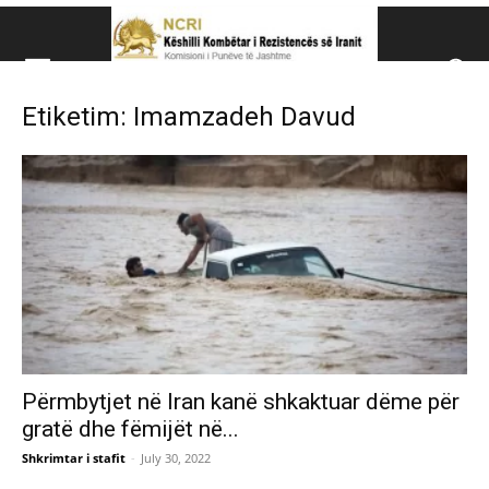
Këshillit Kombëtar të R
Etiketim: Imamzadeh Davud
Këshillit Kombëtar të Rezistencës së Iranit (NCRI)
Përmbytjet në Iran kanë shkaktuar dëme për
gratë dhe fëmijët në...
Shkrimtar i stafit
-
July 30, 2022