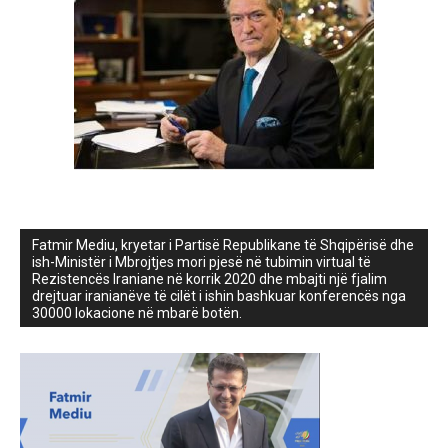
Fatmir Mediu, kryetar i Partisë Republikane të Shqipërisë dhe
ish-Ministër i Mbrojtjes mori pjesë në tubimin virtual të
Rezistencës Iraniane në korrik 2020 dhe mbajti një fjalim
drejtuar iranianëve të cilët i ishin bashkuar konferencës nga
30000 lokacione në mbarë botën.