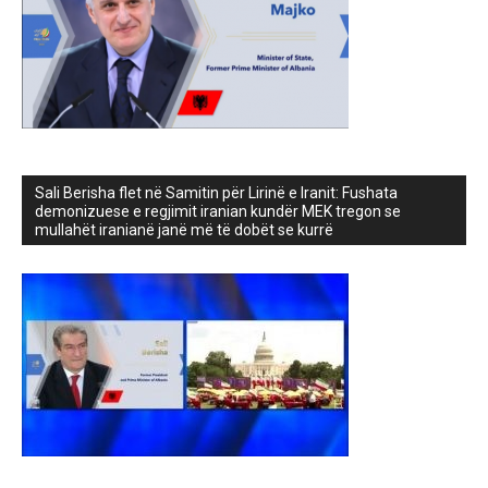
Sali Berisha flet në Samitin për Lirinë e Iranit: Fushata
demonizuese e regjimit iranian kundër MEK tregon se
mullahët iranianë janë më të dobët se kurrë