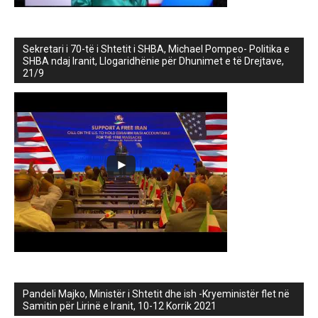
Sekretari i 70-të i Shtetit i SHBA, Michael Pompeo- Politika e
SHBA ndaj Iranit, Llogaridhënie për Dhunimet e të Drejtave,
21/9
Pandeli Majko, Ministër i Shtetit dhe ish -Kryeministër flet në
Samitin për Lirinë e Iranit, 10-12 Korrik 2021