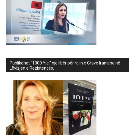
Publikohet “1000 Yje,” një libër për rolin e Grave Iraniane në
Lëvizjen e Rezistencës.