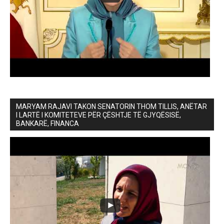
MARYAM RAJAVI TAKON SENATORIN THOM TILLIS, ANËTAR
I LARTË I KOMITETEVE PËR ÇËSHTJE TË GJYQËSISË,
BANKARË, FINANCA