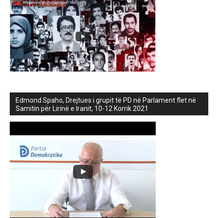
Edmond Spaho, Drejtues i grupit të PD në Parlament flet në
Samitin për Lirinë e Iranit, 10-12 Korrik 2021