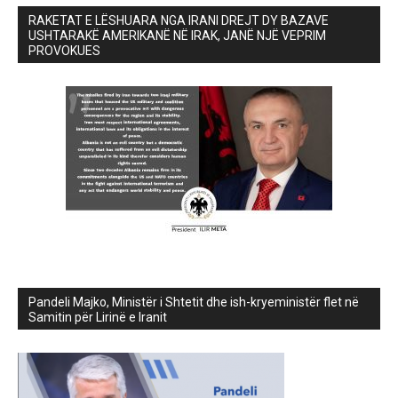
RAKETAT E LËSHUARA NGA IRANI DREJT DY BAZAVE
USHTARAKË AMERIKANË NË IRAK, JANË NJË VEPRIM
PROVOKUES
Pandeli Majko, Ministër i Shtetit dhe ish-kryeministër flet në
Samitin për Lirinë e Iranit