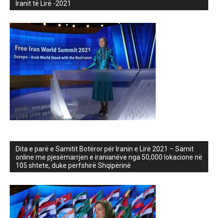
Iranit të Lirë -2021
Dita e parë e Samitit Botëror për Iranin e Lirë 2021 – Samit
online me pjesëmarrjen e iranianëve nga 50,000 lokacione në
105 shtete, duke përfshirë Shqipërinë