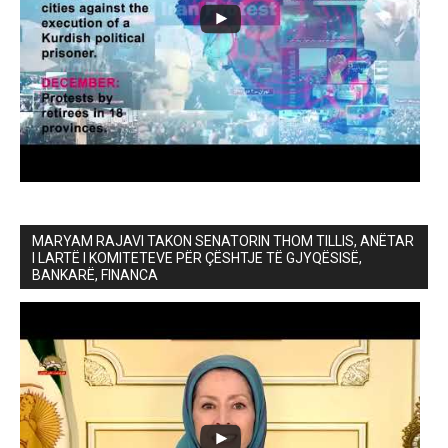
MARYAM RAJAVI TAKON SENATORIN THOM TILLIS, ANËTAR
I LARTË I KOMITETEVE PËR ÇËSHTJE TË GJYQËSISË,
BANKARË, FINANCA