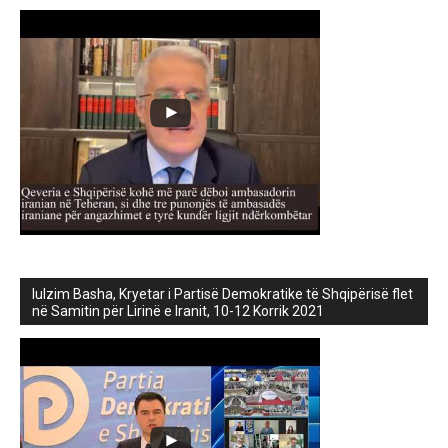
lulzim Basha, Kryetar i Partisë Demokratike të Shqipërisë flet
në Samitin për Lirinë e Iranit, 10-12 Korrik 2021