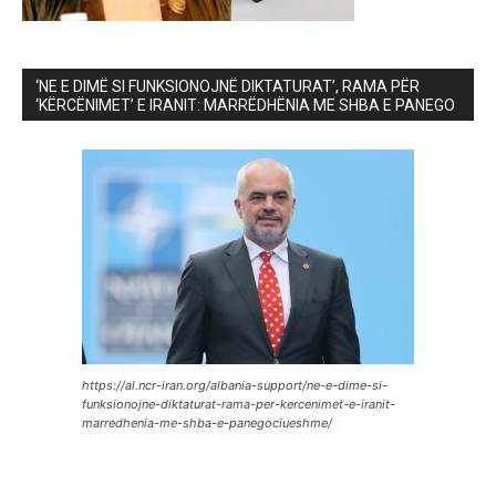
‘NE E DIMË SI FUNKSIONOJNË DIKTATURAT’, RAMA PËR
‘KËRCËNIMET’ E IRANIT: MARRËDHËNIA ME SHBA E PANEGO
https://al.ncr-iran.org/albania-support/ne-e-dime-si-
funksionojne-diktaturat-rama-per-kercenimet-e-iranit-
marredhenia-me-shba-e-panegociueshme/