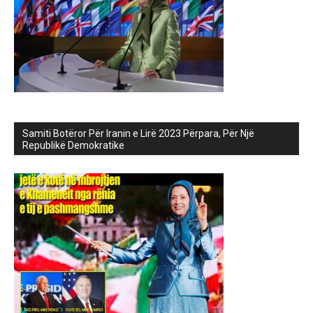
Samiti Botëror Për Iranin e Lirë 2023 Përpara, Për Një
Republikë Demokratike