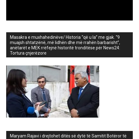
Masakra e muxhahedinëve/ Historia “që u la” me gjak. “9
muajsh shtatzënë, më lidhën dhe më rrahën barbarisht”,
anëtarët e MEK rrëfejnë historitë tronditëse për News24:
Tortura çnjerëzore
Maryam Rajavi i drejtohet ditës së dytë të Samitit Botëror të