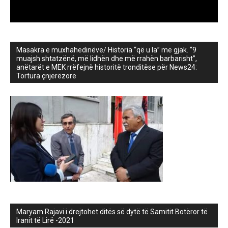
Masakra e muxhahedinëve/ Historia “që u la” me gjak. “9
muajsh shtatzënë, më lidhën dhe më rrahën barbarisht”,
anëtarët e MEK rrëfejnë historitë tronditëse për News24:
Tortura çnjerëzore
Maryam Rajavi i drejtohet ditës së dytë të Samitit Botëror të
Iranit të Lirë -2021