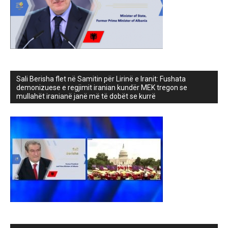
Sali Berisha flet në Samitin për Lirinë e Iranit: Fushata
demonizuese e regjimit iranian kundër MEK tregon se
mullahët iranianë janë më të dobët se kurrë