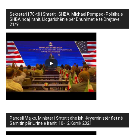
Sekretari i 70-të i Shtetit i SHBA, Michael Pompeo- Politika e
SHBA ndaj Iranit, Llogaridhënie për Dhunimet e të Drejtave,
21/9
Pandeli Majko, Ministër i Shtetit dhe ish -Kryeministër flet në
Samitin për Lirinë e Iranit, 10-12 Korrik 2021