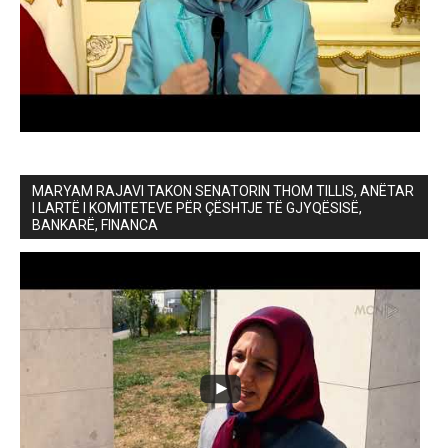
MARYAM RAJAVI TAKON SENATORIN THOM TILLIS, ANËTAR
I LARTË I KOMITETEVE PËR ÇËSHTJE TË GJYQËSISË,
BANKARË, FINANCA