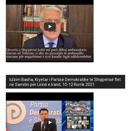
lulzim Basha, Kryetar i Partisë Demokratike të Shqipërisë flet
në Samitin për Lirinë e Iranit, 10-12 Korrik 2021