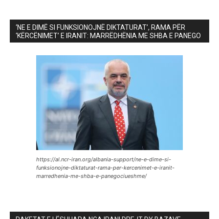
‘NE E DIMË SI FUNKSIONOJNË DIKTATURAT’, RAMA PËR
‘KËRCËNIMET’ E IRANIT: MARRËDHËNIA ME SHBA E PANEGO
https://al.ncr-iran.org/albania-support/ne-e-dime-si-
funksionojne-diktaturat-rama-per-kercenimet-e-iranit-
marredhenia-me-shba-e-panegociueshme/