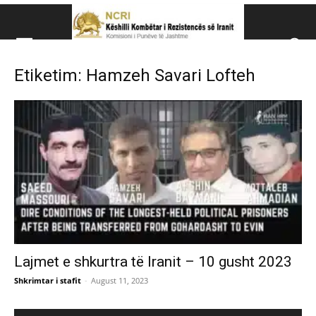
Këshillit Kombëtar të R
Etiketim: Hamzeh Savari Lofteh
Këshillit Kombëtar të Rezistencës së Iranit (NCRI)
Lajmet e shkurtra të Iranit – 10 gusht 2023
Shkrimtar i stafit
-
August 11, 2023