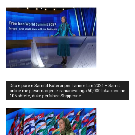
Dita e parë e Samitit Botëror për Iranin e Lirë 2021 – Samit
online me pjesëmarrjen e iranianëve nga 50,000 lokacione në
105 shtete, duke përfshirë Shqipërinë