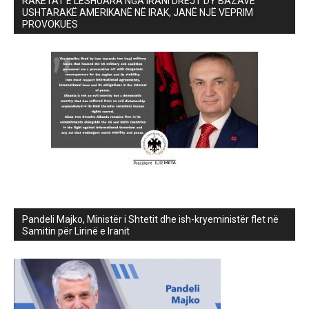
RAKETAT E LËSHUARA NGA IRANI DREJT DY BAZAVE
USHTARAKË AMERIKANË NË IRAK, JANË NJË VEPRIM
PROVOKUES
Pandeli Majko, Ministër i Shtetit dhe ish-kryeministër flet në
Samitin për Lirinë e Iranit