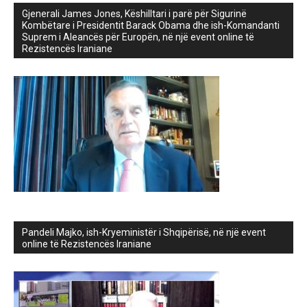
Gjenerali James Jones, Këshilltari i parë për Sigurinë
Kombëtare i Presidentit Barack Obama dhe ish-Komandanti
Suprem i Aleancës për Europën, në një event online të
Rezistencës Iraniane
Pandeli Majko, ish-Kryeministër i Shqipërisë, në një event
online të Rezistencës Iraniane