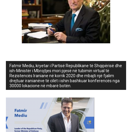
Fatmir Mediu, kryetar i Partisë Republikane të Shqipërisë dhe
ish-Ministër i Mbrojtjes mori pjesë në tubimin virtual të
Rezistencës Iraniane në korrik 2020 dhe mbajti një fjalim
drejtuar iranianëve të cilët i ishin bashkuar konferencës nga
30000 lokacione në mbarë botën.