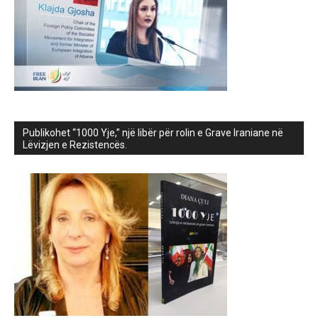
Publikohet “1000 Yje,” një libër për rolin e Grave Iraniane në
Lëvizjen e Rezistencës.