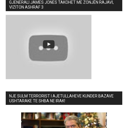
GJENERALI JAMES JONES TAKOHET ME ZONJËN RAJAVI,
VIZITON ASHRAF 3
NJE SULM TERRORIST I AJETULLAHEVE KUNDER BAZAVE
USHTARAKE TE SHBA NE IRAK!