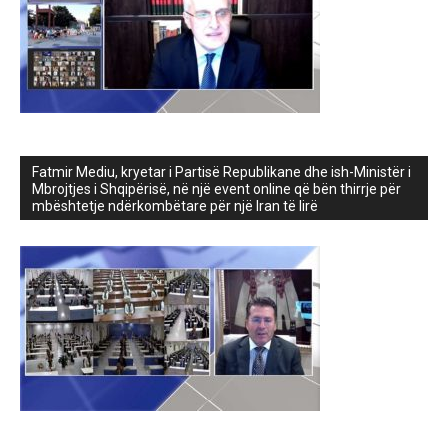
Fatmir Mediu, kryetar i Partisë Republikane dhe ish-Ministër i
Mbrojtjes i Shqipërisë, në një event online që bën thirrje për
mbështetje ndërkombëtare për një Iran të lirë