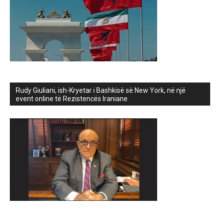
Rudy Giuliani, ish-Kryetar i Bashkisë së New York, në një
event online të Rezistencës Iraniane