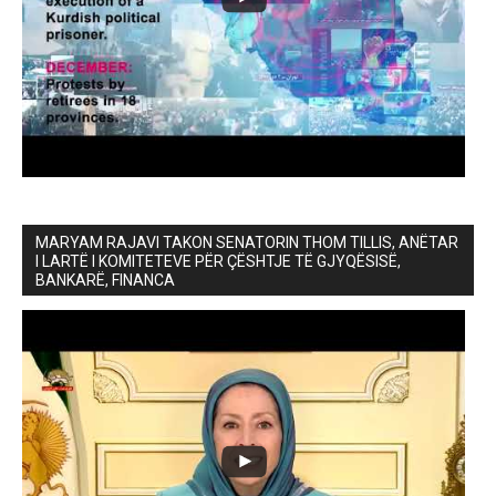
MARYAM RAJAVI TAKON SENATORIN THOM TILLIS, ANËTAR
I LARTË I KOMITETEVE PËR ÇËSHTJE TË GJYQËSISË,
BANKARË, FINANCA