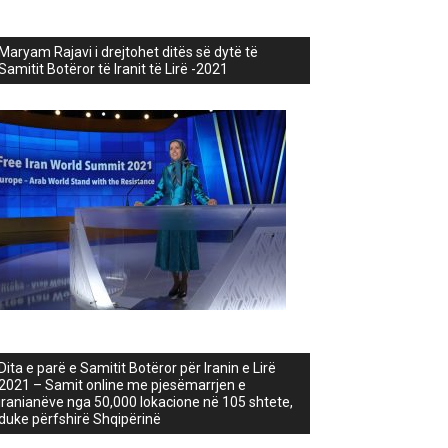
Maryam Rajavi i drejtohet ditës së dytë të
Samitit Botëror të Iranit të Lirë -2021
Dita e parë e Samitit Botëror për Iranin e Lirë
2021 – Samit online me pjesëmarrjen e
iranianëve nga 50,000 lokacione në 105 shtete,
duke përfshirë Shqipërinë