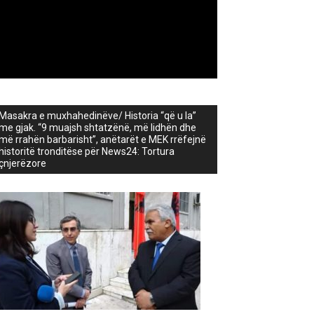
Masakra e muxhahedinëve/ Historia “që u la”
me gjak. “9 muajsh shtatzënë, më lidhën dhe
më rrahën barbarisht”, anëtarët e MEK rrëfejnë
historitë tronditëse për News24: Tortura
çnjerëzore