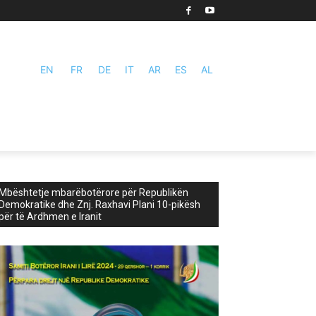
EN
FR
DE
IT
AR
ES
AL
Mbështetje mbarëbotërore për Republikën
Demokratike dhe Znj. Raxhavi Plani 10-pikësh
për të Ardhmen e Iranit