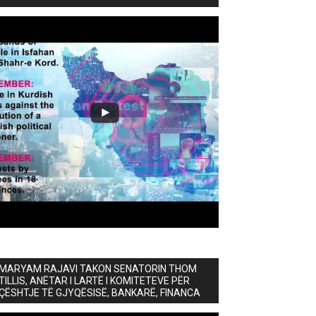
MARYAM RAJAVI TAKON SENATORIN THOM
TILLIS, ANËTAR I LARTË I KOMITETEVE PËR
ÇËSHTJE TË GJYQËSISË, BANKARË, FINANCA