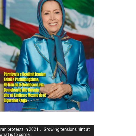
Iran protests in 2021： Growing tensions hint at
what is to come