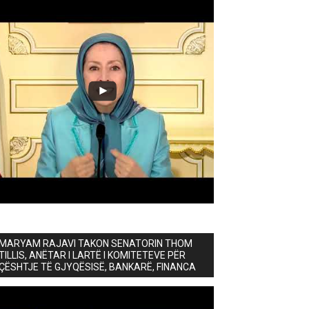
MARYAM RAJAVI TAKON SENATORIN THOM
TILLIS, ANËTAR I LARTË I KOMITETEVE PËR
ÇËSHTJE TË GJYQËSISË, BANKARË, FINANCA