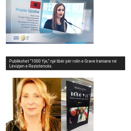
Publikohet “1000 Yje,” një libër për rolin e Grave Iraniane në
Lëvizjen e Rezistencës.