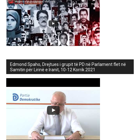
Edmond Spaho, Drejtues i grupit të PD në Parlament flet në
Samitin për Lirinë e Iranit, 10-12 Korrik 2021