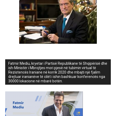
Fatmir Mediu, kryetar i Partisë Republikane të Shqipërisë dhe
ish-Ministër i Mbrojtjes mori pjesë në tubimin virtual të
Rezistencës Iraniane në korrik 2020 dhe mbajti një fjalim
drejtuar iranianëve të cilët i ishin bashkuar konferencës nga
30000 lokacione në mbarë botën.