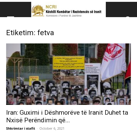
Këshillit Kombëtar të R
Etiketim: fetva
Këshillit Kombëtar të Rezistencës së Iranit (NCRI)
Iran: Guximi i Dëshmorëve të Iranit Duhet ta
Nxisë Perëndimin që...
Shkrimtar i stafit
-
October 6, 2021