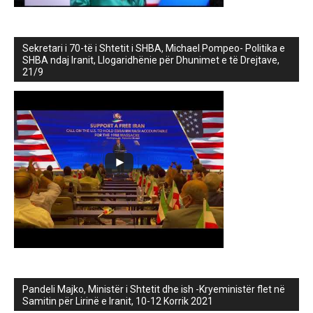
Sekretari i 70-të i Shtetit i SHBA, Michael Pompeo- Politika e
SHBA ndaj Iranit, Llogaridhënie për Dhunimet e të Drejtave,
21/9
Pandeli Majko, Ministër i Shtetit dhe ish -Kryeministër flet në
Samitin për Lirinë e Iranit, 10-12 Korrik 2021