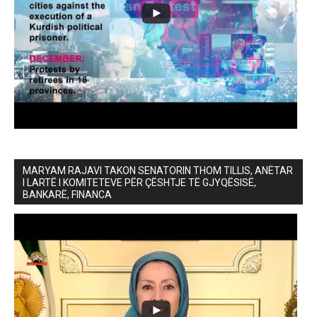
MARYAM RAJAVI TAKON SENATORIN THOM TILLIS, ANËTAR
I LARTË I KOMITETEVE PËR ÇËSHTJE TË GJYQËSISË,
BANKARË, FINANCA