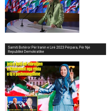
Samiti Botëror Për Iranin e Lirë 2023 Përpara, Për Një
Republikë Demokratike