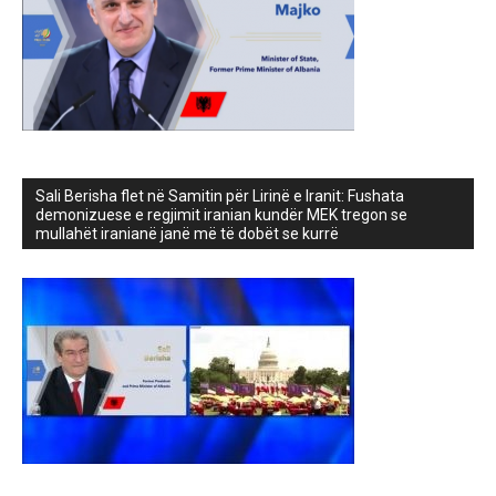
Sali Berisha flet në Samitin për Lirinë e Iranit: Fushata
demonizuese e regjimit iranian kundër MEK tregon se
mullahët iranianë janë më të dobët se kurrë