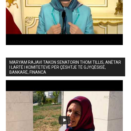
MARYAM RAJAVI TAKON SENATORIN THOM TILLIS, ANËTAR
I LARTË I KOMITETEVE PËR ÇËSHTJE TË GJYQËSISË,
BANKARË, FINANCA