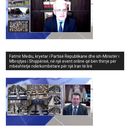
Fatmir Mediu, kryetar i Partisë Republikane dhe ish-Ministër i
Mbrojtjes i Shqipërisë, në një event online që bën thirrje për
mbështetje ndërkombëtare për një Iran të lirë