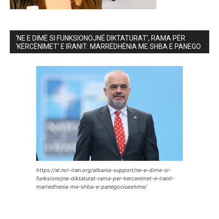
‘NE E DIMË SI FUNKSIONOJNË DIKTATURAT’, RAMA PËR
‘KËRCËNIMET’ E IRANIT: MARRËDHËNIA ME SHBA E PANEGO
https://al.ncr-iran.org/albania-support/ne-e-dime-si-
funksionojne-diktaturat-rama-per-kercenimet-e-iranit-
marredhenia-me-shba-e-panegociueshme/