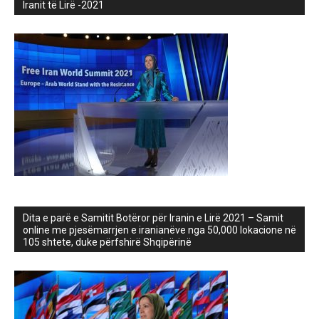
Iranit të Lirë -2021
Dita e parë e Samitit Botëror për Iranin e Lirë 2021 – Samit
online me pjesëmarrjen e iranianëve nga 50,000 lokacione në
105 shtete, duke përfshirë Shqipërinë