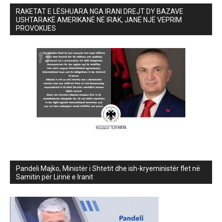
RAKETAT E LËSHUARA NGA IRANI DREJT DY BAZAVE
USHTARAKË AMERIKANË NË IRAK, JANË NJË VEPRIM
PROVOKUES
Pandeli Majko, Ministër i Shtetit dhe ish-kryeministër flet në
Samitin për Lirinë e Iranit