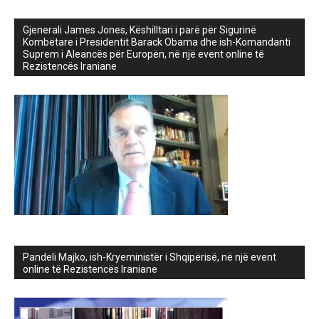
Gjenerali James Jones, Këshilltari i parë për Sigurinë
Kombëtare i Presidentit Barack Obama dhe ish-Komandanti
Suprem i Aleancës për Europën, në një event online të
Rezistencës Iraniane
Pandeli Majko, ish-Kryeministër i Shqipërisë, në një event
online të Rezistencës Iraniane