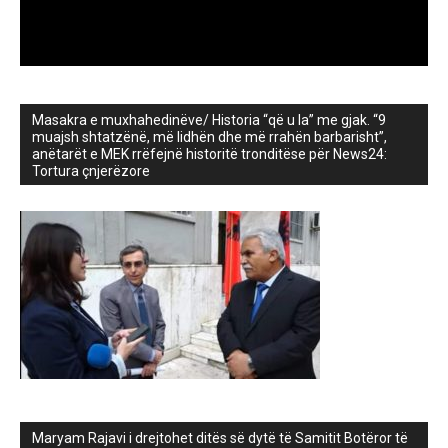
Masakra e muxhahedinëve/ Historia “që u la” me gjak. “9
muajsh shtatzënë, më lidhën dhe më rrahën barbarisht”,
anëtarët e MEK rrëfejnë historitë tronditëse për News24:
Tortura çnjerëzore
Maryam Rajavi i drejtohet ditës së dytë të Samitit Botëror të