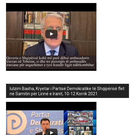
lulzim Basha, Kryetar i Partisë Demokratike të Shqipërisë flet
në Samitin për Lirinë e Iranit, 10-12 Korrik 2021