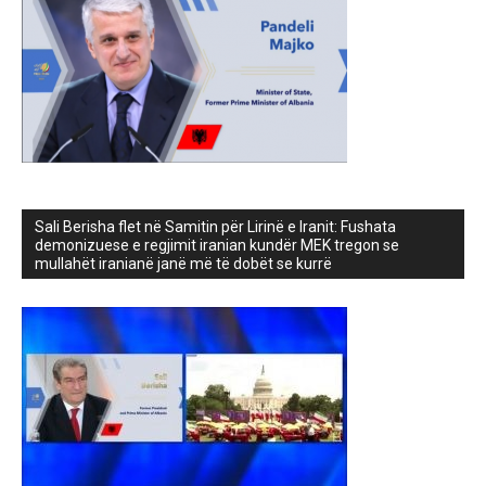
Sali Berisha flet në Samitin për Lirinë e Iranit: Fushata
demonizuese e regjimit iranian kundër MEK tregon se
mullahët iranianë janë më të dobët se kurrë