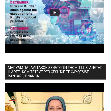
MARYAM RAJAVI TAKON SENATORIN THOM TILLIS, ANËTAR
I LARTË I KOMITETEVE PËR ÇËSHTJE TË GJYQËSISË,
BANKARË, FINANCA