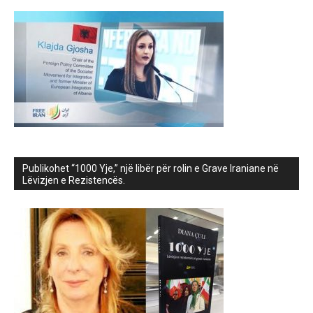
Publikohet “1000 Yje,” një libër për rolin e Grave Iraniane në
Lëvizjen e Rezistencës.