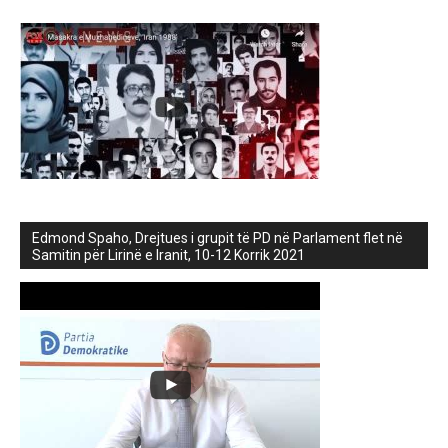
Edmond Spaho, Drejtues i grupit të PD në Parlament flet në
Samitin për Lirinë e Iranit, 10-12 Korrik 2021