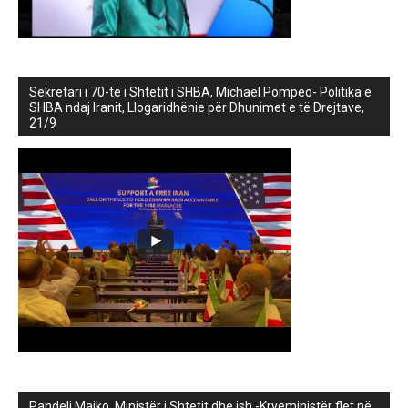
Sekretari i 70-të i Shtetit i SHBA, Michael Pompeo- Politika e
SHBA ndaj Iranit, Llogaridhënie për Dhunimet e të Drejtave,
21/9
Pandeli Majko, Ministër i Shtetit dhe ish -Kryeministër flet në