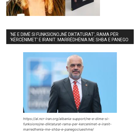
‘NE E DIMË SI FUNKSIONOJNË DIKTATURAT’, RAMA PËR
‘KËRCËNIMET’ E IRANIT: MARRËDHËNIA ME SHBA E PANEGO
https://al.ncr-iran.org/albania-support/ne-e-dime-si-
funksionojne-diktaturat-rama-per-kercenimet-e-iranit-
marredhenia-me-shba-e-panegociueshme/