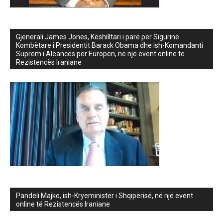
Gjenerali James Jones, Këshilltari i parë për Sigurinë
Kombëtare i Presidentit Barack Obama dhe ish-Komandanti
Suprem i Aleancës për Europën, në një event online të
Rezistencës Iraniane
Pandeli Majko, ish-Kryeministër i Shqipërisë, në një event
online të Rezistencës Iraniane