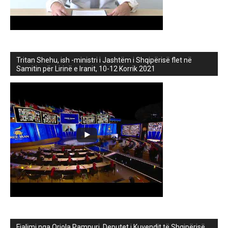
Tritan Shehu, ish -ministri i Jashtëm i Shqipërisë flet në
Samitin për Lirinë e Iranit, 10-12 Korrik 2021
Fjalimi nga Orjola Pampuri, Deputet i Kuvendit të Shqipërisë