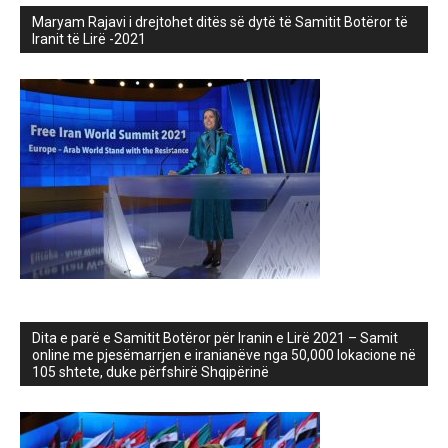
Maryam Rajavi i drejtohet ditës së dytë të Samitit Botëror të
Iranit të Lirë -2021
Dita e parë e Samitit Botëror për Iranin e Lirë 2021 – Samit
online me pjesëmarrjen e iranianëve nga 50,000 lokacione në
105 shtete, duke përfshirë Shqipërinë