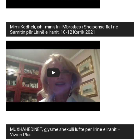
Mimi Kodheli, ish -ministri i Mbrojtjes i Shqipërisë flet në
Samitin për Lirinë e Iranit, 10-12 Korrik 2021
MUXHAHEDINET, gjysme shekulli lufte per lirine e Iranit –
Vizion Plus