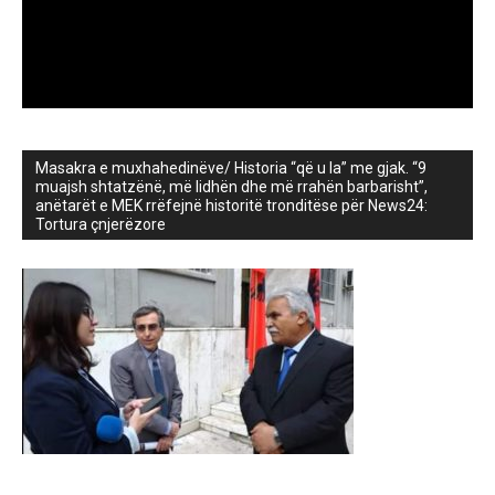
Masakra e muxhahedinëve/ Historia “që u la” me gjak. “9
muajsh shtatzënë, më lidhën dhe më rrahën barbarisht”,
anëtarët e MEK rrëfejnë historitë tronditëse për News24:
Tortura çnjerëzore