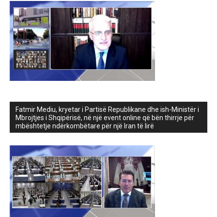
Fatmir Mediu, kryetar i Partisë Republikane dhe ish-Ministër i
Mbrojtjes i Shqipërisë, në një event online që bën thirrje për
mbështetje ndërkombëtare për një Iran të lirë