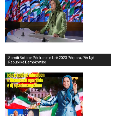
Samiti Botëror Për Iranin e Lirë 2023 Përpara, Për Një
Republikë Demokratike