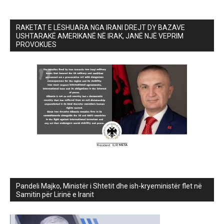
RAKETAT E LËSHUARA NGA IRANI DREJT DY BAZAVE
USHTARAKË AMERIKANË NË IRAK, JANË NJË VEPRIM
PROVOKUES
Pandeli Majko, Ministër i Shtetit dhe ish-kryeministër flet në
Samitin për Lirinë e Iranit