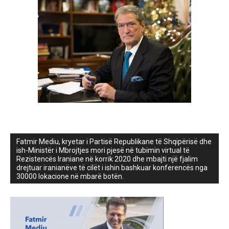
Fatmir Mediu, kryetar i Partisë Republikane të Shqipërisë dhe
ish-Ministër i Mbrojtjes mori pjesë në tubimin virtual të
Rezistencës Iraniane në korrik 2020 dhe mbajti një fjalim
drejtuar iranianëve të cilët i ishin bashkuar konferencës nga
30000 lokacione në mbarë botën.