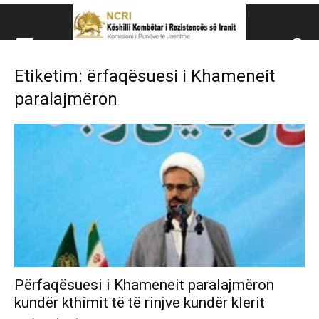
Këshillit Kombëtar të R
Etiketim: ërfaqësuesi i Khameneit
Këshillit Kombëtar të Rezistencës së Iranit (NCRI)
paralajmëron
Përfaqësuesi i Khameneit paralajmëron
kundër kthimit të të rinjve kundër klerit