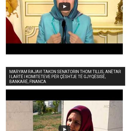
MARYAM RAJAVI TAKON SENATORIN THOM TILLIS, ANËTAR
I LARTË I KOMITETEVE PËR ÇËSHTJE TË GJYQËSISË,
BANKARË, FINANCA