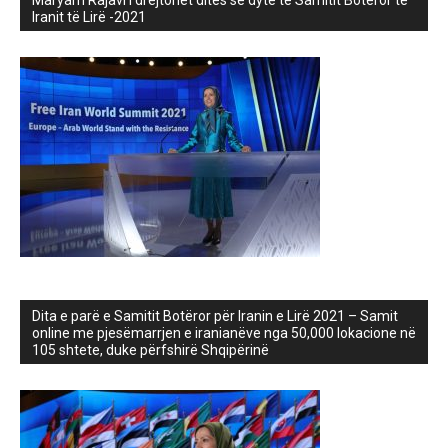
Iranit të Lirë -2021
Dita e parë e Samitit Botëror për Iranin e Lirë 2021 – Samit
online me pjesëmarrjen e iranianëve nga 50,000 lokacione në
105 shtete, duke përfshirë Shqipërinë