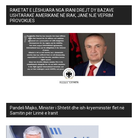
RAKETAT E LËSHUARA NGA IRANI DREJT DY BAZAVE
USHTARAKË AMERIKANË NË IRAK, JANË NJË VEPRIM
PROVOKUES
Pandeli Majko, Ministër i Shtetit dhe ish-kryeministër flet në
Samitin për Lirinë e Iranit