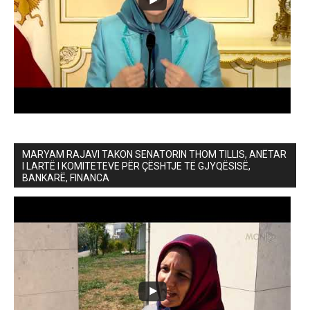
MARYAM RAJAVI TAKON SENATORIN THOM TILLIS, ANËTAR
I LARTË I KOMITETEVE PËR ÇËSHTJE TË GJYQËSISË,
BANKARË, FINANCA