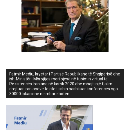
Fatmir Mediu, kryetar i Partisë Republikane të Shqipërisë dhe
ish-Ministër i Mbrojtjes mori pjesë në tubimin virtual të
Rezistencës Iraniane në korrik 2020 dhe mbajti një fjalim
drejtuar iranianëve të cilët i ishin bashkuar konferencës nga
30000 lokacione në mbarë botën.