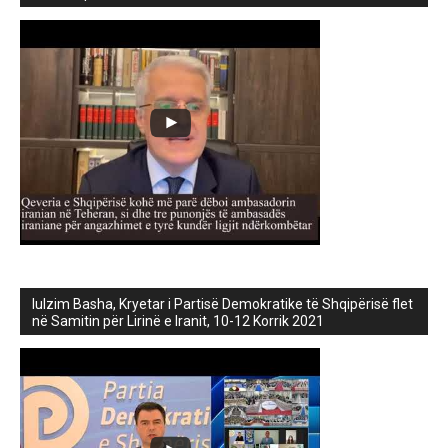
lulzim Basha, Kryetar i Partisë Demokratike të Shqipërisë flet
në Samitin për Lirinë e Iranit, 10-12 Korrik 2021