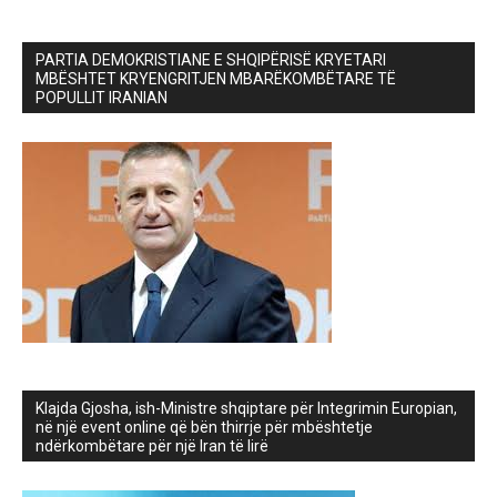
PARTIA DEMOKRISTIANE E SHQIPËRISË KRYETARI
MBËSHTET KRYENGRITJEN MBARËKOMBËTARE TË
POPULLIT IRANIAN
Klajda Gjosha, ish-Ministre shqiptare për Integrimin Europian,
në një event online që bën thirrje për mbështetje
ndërkombëtare për një Iran të lirë