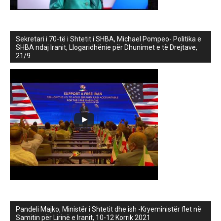
Sekretari i 70-të i Shtetit i SHBA, Michael Pompeo- Politika e
SHBA ndaj Iranit, Llogaridhënie për Dhunimet e të Drejtave,
21/9
Pandeli Majko, Ministër i Shtetit dhe ish -Kryeministër flet në
Samitin për Lirinë e Iranit, 10-12 Korrik 2021