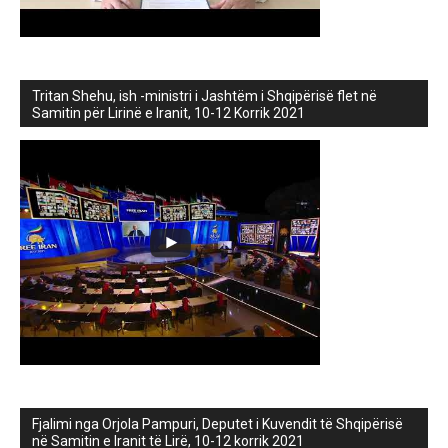
Tritan Shehu, ish -ministri i Jashtëm i Shqipërisë flet në
Samitin për Lirinë e Iranit, 10-12 Korrik 2021
Fjalimi nga Orjola Pampuri, Deputet i Kuvendit të Shqipërisë
në Samitin e Iranit të Lirë, 10-12 korrik 2021