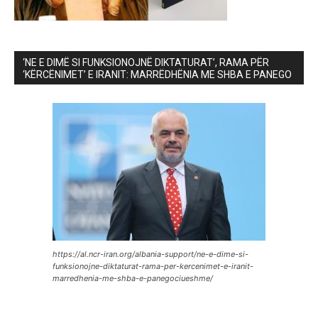
‘NE E DIMË SI FUNKSIONOJNË DIKTATURAT’, RAMA PËR
‘KËRCËNIMET’ E IRANIT: MARRËDHËNIA ME SHBA E PANEGO
https://al.ncr-iran.org/albania-support/ne-e-dime-si-
funksionojne-diktaturat-rama-per-kercenimet-e-iranit-
marredhenia-me-shba-e-panegociueshme/