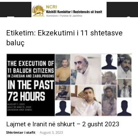
Këshillit Kombëtar të R
Etiketim: Ekzekutimi i 11 shtetasve
Këshillit Kombëtar të Rezistencës së Iranit (NCRI)
baluç
Lajmet e Iranit në shkurt – 2 gusht 2023
Shkrimtar i stafit
-
August 3, 2023