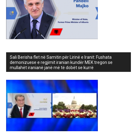
Sali Berisha flet në Samitin për Lirinë e Iranit: Fushata
demonizuese e regjimit iranian kundër MEK tregon se
mullahët iranianë janë më të dobët se kurrë