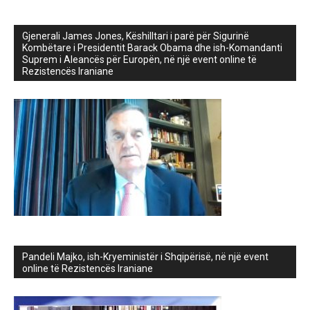
Gjenerali James Jones, Këshilltari i parë për Sigurinë
Kombëtare i Presidentit Barack Obama dhe ish-Komandanti
Suprem i Aleancës për Europën, në një event online të
Rezistencës Iraniane
Pandeli Majko, ish-Kryeministër i Shqipërisë, në një event
online të Rezistencës Iraniane