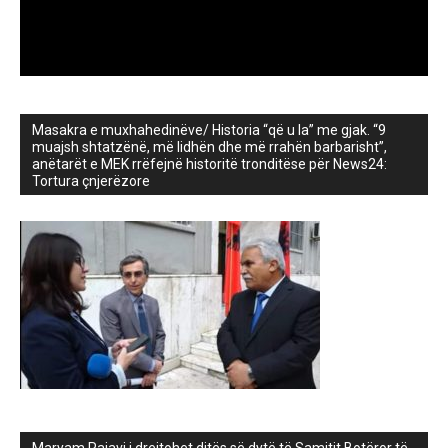
Masakra e muxhahedinëve/ Historia “që u la” me gjak. “9
muajsh shtatzënë, më lidhën dhe më rrahën barbarisht”,
anëtarët e MEK rrëfejnë historitë tronditëse për News24:
Tortura çnjerëzore
Maryam Rajavi i drejtohet ditës së dytë të Samitit Botëror të