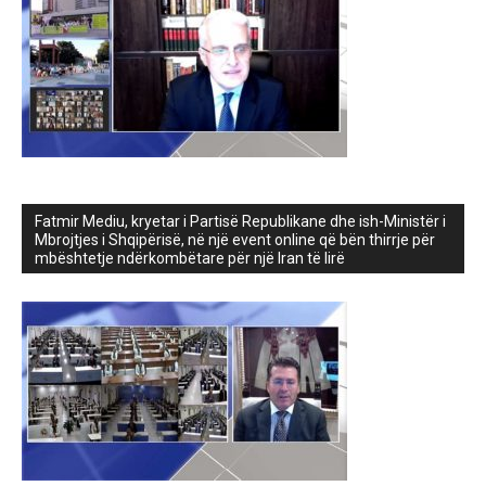
Fatmir Mediu, kryetar i Partisë Republikane dhe ish-Ministër i
Mbrojtjes i Shqipërisë, në një event online që bën thirrje për
mbështetje ndërkombëtare për një Iran të lirë