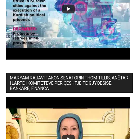
MARYAM RAJAVI TAKON SENATORIN THOM TILLIS, ANËTAR
I LARTË I KOMITETEVE PËR ÇËSHTJE TË GJYQËSISË,
BANKARË, FINANCA