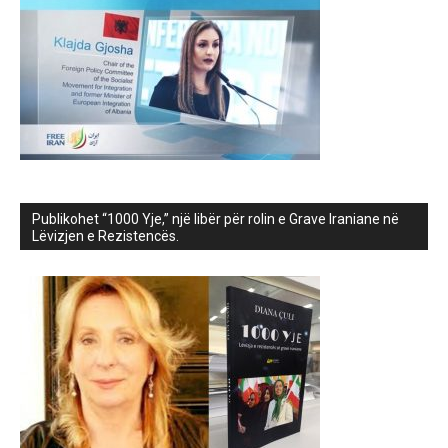
Publikohet “1000 Yje,” një libër për rolin e Grave Iraniane në
Lëvizjen e Rezistencës.