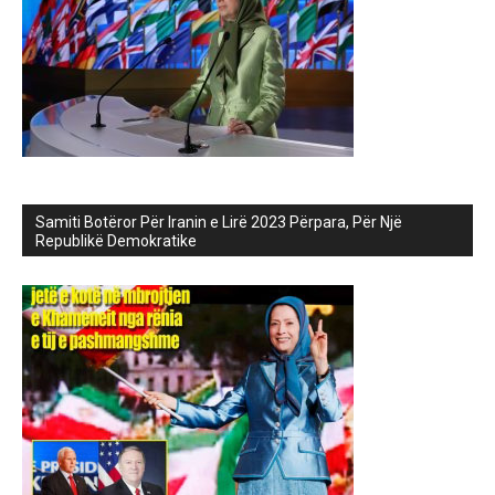
Samiti Botëror Për Iranin e Lirë 2023 Përpara, Për Një
Republikë Demokratike