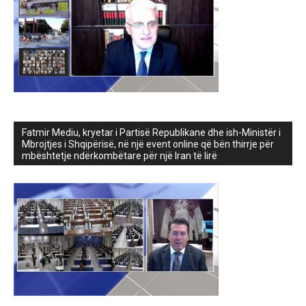
Fatmir Mediu, kryetar i Partisë Republikane dhe ish-Ministër i
Mbrojtjes i Shqipërisë, në një event online që bën thirrje për
mbështetje ndërkombëtare për një Iran të lirë