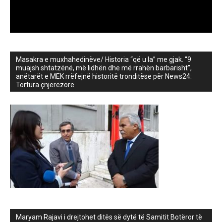
Masakra e muxhahedinëve/ Historia “që u la” me gjak. “9
muajsh shtatzënë, më lidhën dhe më rrahën barbarisht”,
anëtarët e MEK rrëfejnë historitë tronditëse për News24:
Tortura çnjerëzore
Maryam Rajavi i drejtohet ditës së dytë të Samitit Botëror të