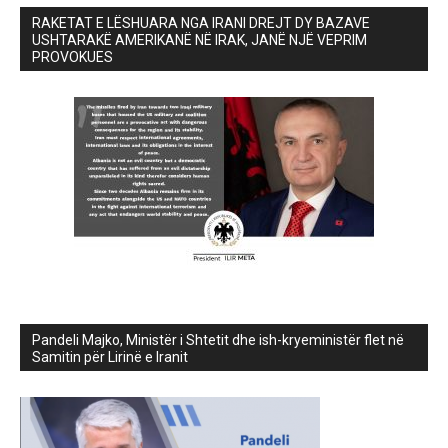
RAKETAT E LËSHUARA NGA IRANI DREJT DY BAZAVE
USHTARAKË AMERIKANË NË IRAK, JANË NJË VEPRIM
PROVOKUES
Pandeli Majko, Ministër i Shtetit dhe ish-kryeministër flet në
Samitin për Lirinë e Iranit