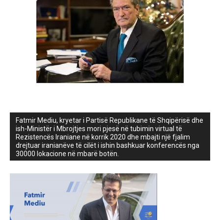
Fatmir Mediu, kryetar i Partisë Republikane të Shqipërisë dhe
ish-Ministër i Mbrojtjes mori pjesë në tubimin virtual të
Rezistencës Iraniane në korrik 2020 dhe mbajti një fjalim
drejtuar iranianëve të cilët i ishin bashkuar konferencës nga
30000 lokacione në mbarë botën.