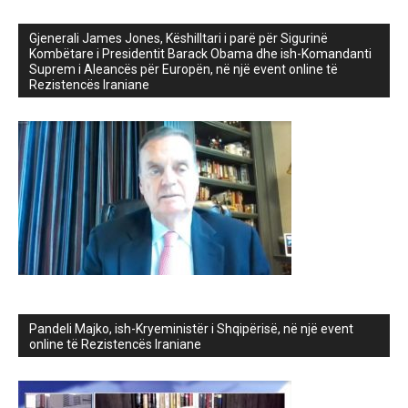
Gjenerali James Jones, Këshilltari i parë për Sigurinë
Kombëtare i Presidentit Barack Obama dhe ish-Komandanti
Suprem i Aleancës për Europën, në një event online të
Rezistencës Iraniane
Pandeli Majko, ish-Kryeministër i Shqipërisë, në një event
online të Rezistencës Iraniane