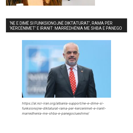
‘NE E DIMË SI FUNKSIONOJNË DIKTATURAT’, RAMA PËR
‘KËRCËNIMET’ E IRANIT: MARRËDHËNIA ME SHBA E PANEGO
https://al.ncr-iran.org/albania-support/ne-e-dime-si-
funksionojne-diktaturat-rama-per-kercenimet-e-iranit-
marredhenia-me-shba-e-panegociueshme/