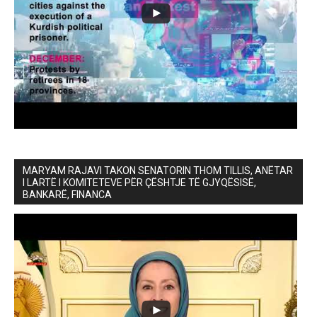
MARYAM RAJAVI TAKON SENATORIN THOM TILLIS, ANËTAR
I LARTË I KOMITETEVE PËR ÇËSHTJE TË GJYQËSISË,
BANKARË, FINANCA