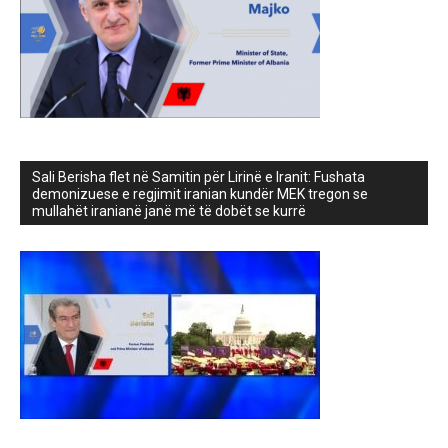
Sali Berisha flet në Samitin për Lirinë e Iranit: Fushata
demonizuese e regjimit iranian kundër MEK tregon se
mullahët iranianë janë më të dobët se kurrë