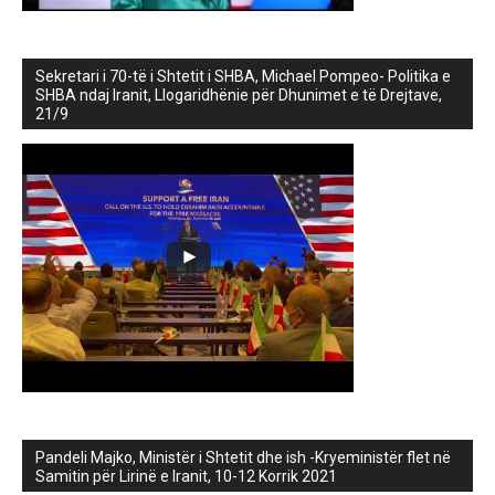
Sekretari i 70-të i Shtetit i SHBA, Michael Pompeo- Politika e
SHBA ndaj Iranit, Llogaridhënie për Dhunimet e të Drejtave,
21/9
Pandeli Majko, Ministër i Shtetit dhe ish -Kryeministër flet në
Samitin për Lirinë e Iranit, 10-12 Korrik 2021