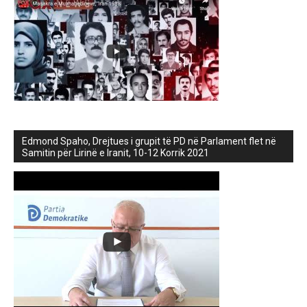
Edmond Spaho, Drejtues i grupit të PD në Parlament flet në
Samitin për Lirinë e Iranit, 10-12 Korrik 2021