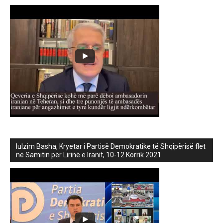
lulzim Basha, Kryetar i Partisë Demokratike të Shqipërisë flet
në Samitin për Lirinë e Iranit, 10-12 Korrik 2021