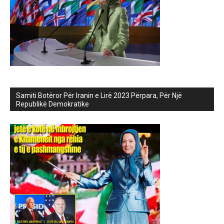
Samiti Botëror Për Iranin e Lirë 2023 Përpara, Për Një
Republikë Demokratike