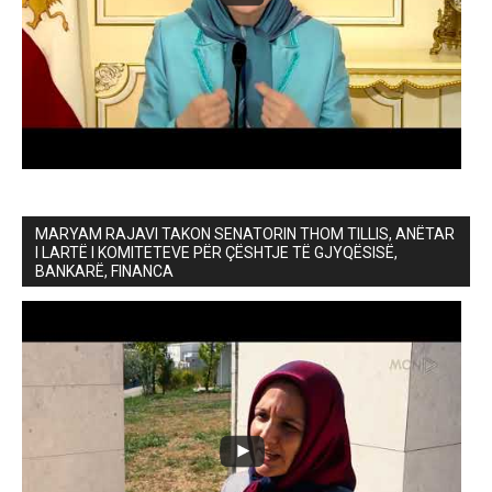
MARYAM RAJAVI TAKON SENATORIN THOM TILLIS, ANËTAR
I LARTË I KOMITETEVE PËR ÇËSHTJE TË GJYQËSISË,
BANKARË, FINANCA