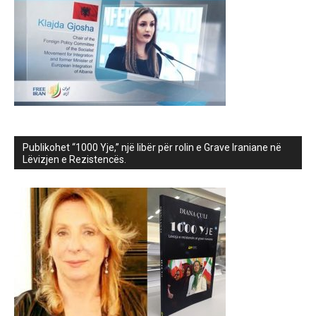
Publikohet “1000 Yje,” një libër për rolin e Grave Iraniane në
Lëvizjen e Rezistencës.