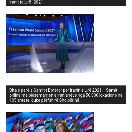
Iranit të Lirë -2021
Dita e parë e Samitit Botëror për Iranin e Lirë 2021 – Samit
online me pjesëmarrjen e iranianëve nga 50,000 lokacione në
105 shtete, duke përfshirë Shqipërinë