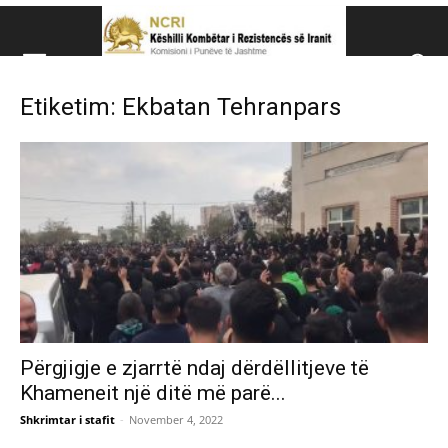
Këshillit Kombëtar të R
Etiketim: Ekbatan Tehranpars
Këshillit Kombëtar të Rezistencës së Iranit (NCRI)
Përgjigje e zjarrtë ndaj dërdëllitjeve të
Khameneit një ditë më parë...
Shkrimtar i stafit
-
November 4, 2022