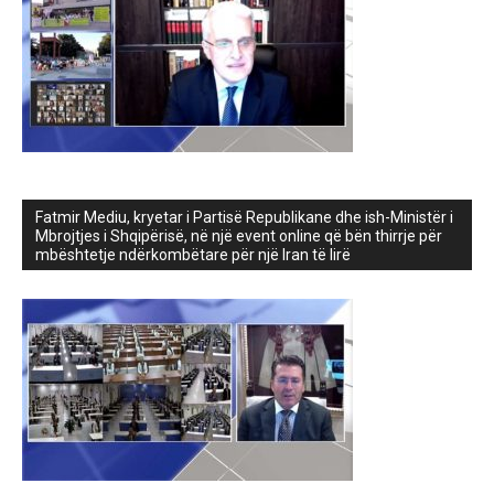
Fatmir Mediu, kryetar i Partisë Republikane dhe ish-Ministër i
Mbrojtjes i Shqipërisë, në një event online që bën thirrje për
mbështetje ndërkombëtare për një Iran të lirë