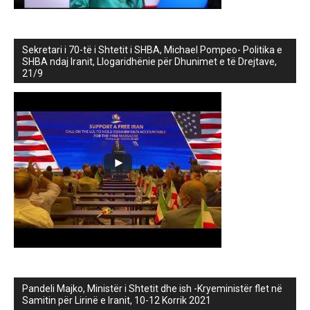
Sekretari i 70-të i Shtetit i SHBA, Michael Pompeo- Politika e
SHBA ndaj Iranit, Llogaridhënie për Dhunimet e të Drejtave,
21/9
Pandeli Majko, Ministër i Shtetit dhe ish -Kryeministër flet në
Samitin për Lirinë e Iranit, 10-12 Korrik 2021