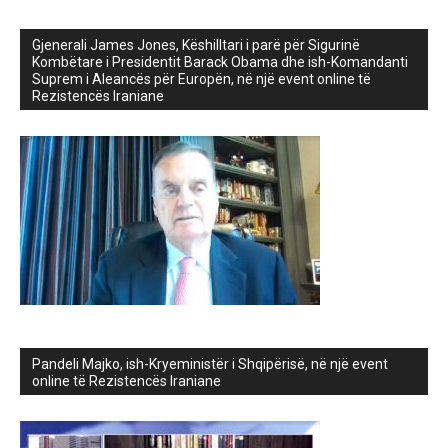
Gjenerali James Jones, Këshilltari i parë për Sigurinë
Kombëtare i Presidentit Barack Obama dhe ish-Komandanti
Suprem i Aleancës për Europën, në një event online të
Rezistencës Iraniane
Pandeli Majko, ish-Kryeministër i Shqipërisë, në një event
online të Rezistencës Iraniane