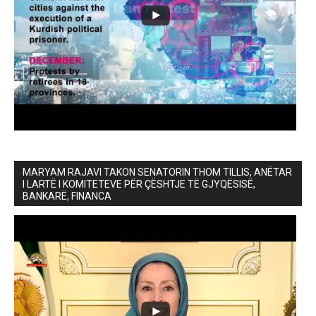
MARYAM RAJAVI TAKON SENATORIN THOM TILLIS, ANËTAR
I LARTË I KOMITETEVE PËR ÇËSHTJE TË GJYQËSISË,
BANKARË, FINANCA