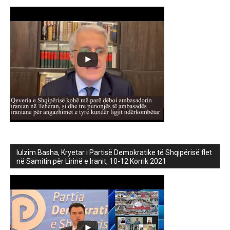
lulzim Basha, Kryetar i Partisë Demokratike të Shqipërisë flet
në Samitin për Lirinë e Iranit, 10-12 Korrik 2021