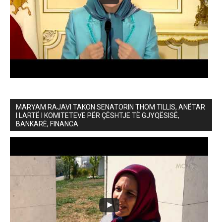
MARYAM RAJAVI TAKON SENATORIN THOM TILLIS, ANËTAR
I LARTË I KOMITETEVE PËR ÇËSHTJE TË GJYQËSISË,
BANKARË, FINANCA