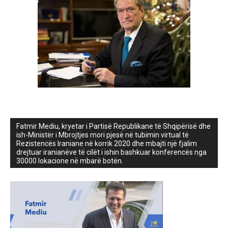
Fatmir Mediu, kryetar i Partisë Republikane të Shqipërisë dhe
ish-Ministër i Mbrojtjes mori pjesë në tubimin virtual të
Rezistencës Iraniane në korrik 2020 dhe mbajti një fjalim
drejtuar iranianëve të cilët i ishin bashkuar konferencës nga
30000 lokacione në mbarë botën.