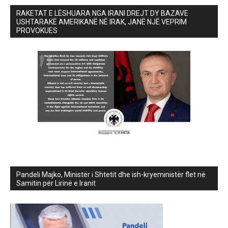
RAKETAT E LËSHUARA NGA IRANI DREJT DY BAZAVE
USHTARAKË AMERIKANË NË IRAK, JANË NJË VEPRIM
PROVOKUES
Pandeli Majko, Ministër i Shtetit dhe ish-kryeministër flet në
Samitin për Lirinë e Iranit