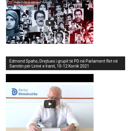
Edmond Spaho, Drejtues i grupit të PD në Parlament flet në
Samitin për Lirinë e Iranit, 10-12 Korrik 2021