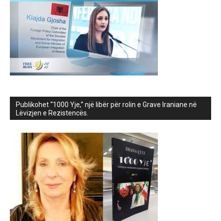
Publikohet “1000 Yje,” një libër për rolin e Grave Iraniane në
Lëvizjen e Rezistencës.