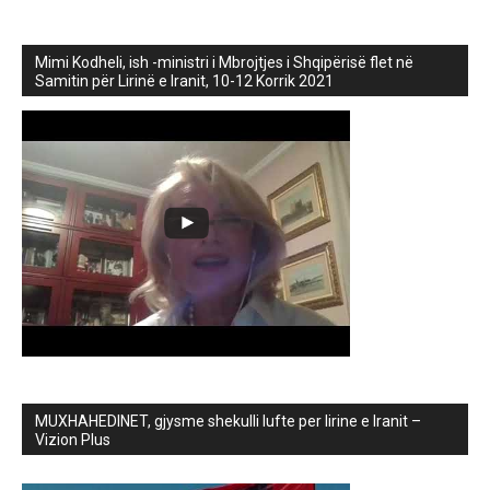
Mimi Kodheli, ish -ministri i Mbrojtjes i Shqipërisë flet në
Samitin për Lirinë e Iranit, 10-12 Korrik 2021
MUXHAHEDINET, gjysme shekulli lufte per lirine e Iranit –
Vizion Plus