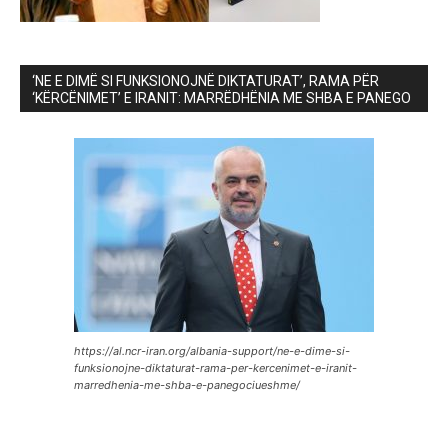
‘NE E DIMË SI FUNKSIONOJNË DIKTATURAT’, RAMA PËR
‘KËRCËNIMET’ E IRANIT: MARRËDHËNIA ME SHBA E PANEGO
https://al.ncr-iran.org/albania-support/ne-e-dime-si-
funksionojne-diktaturat-rama-per-kercenimet-e-iranit-
marredhenia-me-shba-e-panegociueshme/