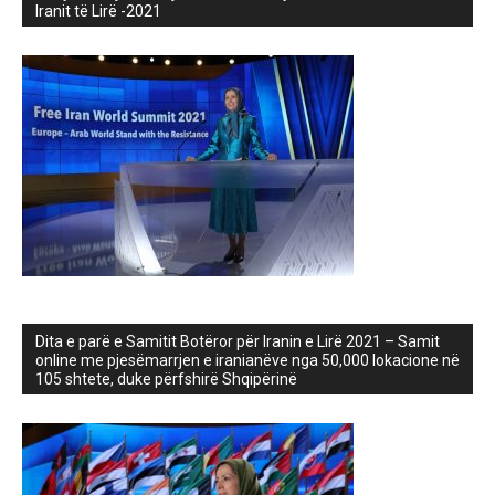
Iranit të Lirë -2021
Dita e parë e Samitit Botëror për Iranin e Lirë 2021 – Samit
online me pjesëmarrjen e iranianëve nga 50,000 lokacione në
105 shtete, duke përfshirë Shqipërinë