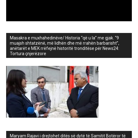
Masakra e muxhahedinëve/ Historia “që u la” me gjak. “9
muajsh shtatzënë, më lidhën dhe më rrahën barbarisht”,
anëtarët e MEK rrëfejnë historitë tronditëse për News24:
Tortura çnjerëzore
Maryam Rajavi i drejtohet ditës së dytë të Samitit Botëror të