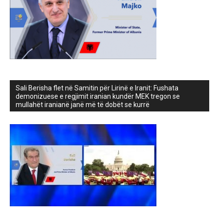
Sali Berisha flet në Samitin për Lirinë e Iranit: Fushata
demonizuese e regjimit iranian kundër MEK tregon se
mullahët iranianë janë më të dobët se kurrë