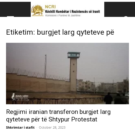
Këshillit Kombëtar të R
Etiketim: burgjet larg qyteteve pë
Këshillit Kombëtar të Rezistencës së Iranit (NCRI)
Regjimi iranian transferon burgjet larg
qyteteve për të Shtypur Protestat
Shkrimtar i stafit
-
October 28, 2023