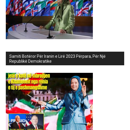
Samiti Botëror Për Iranin e Lirë 2023 Përpara, Për Një
Republikë Demokratike