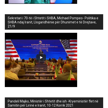
Sekretari i 70-të i Shtetit i SHBA, Michael Pompeo- Politika e
SHBA ndaj Iranit, Llogaridhënie për Dhunimet e të Drejtave,
21/9
Pandeli Majko, Ministër i Shtetit dhe ish -Kryeministër flet në
Samitin për Lirinë e Iranit, 10-12 Korrik 2021