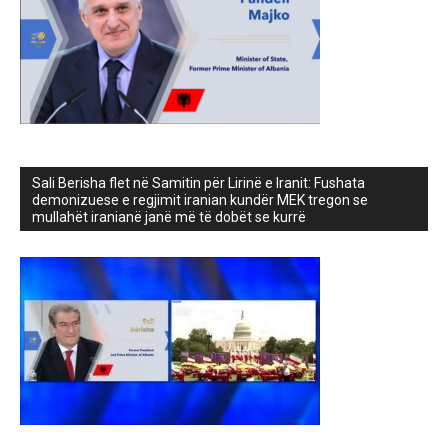
Sali Berisha flet në Samitin për Lirinë e Iranit: Fushata
demonizuese e regjimit iranian kundër MEK tregon se
mullahët iranianë janë më të dobët se kurrë