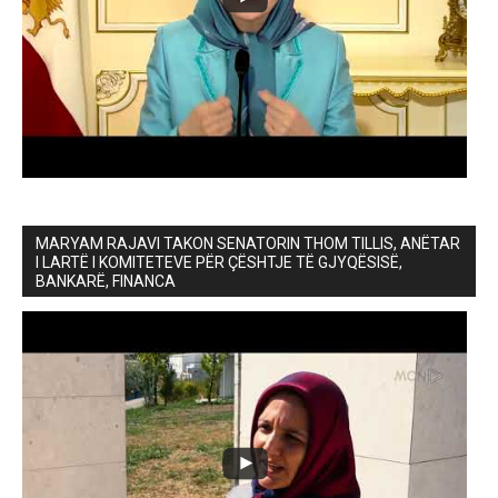
MARYAM RAJAVI TAKON SENATORIN THOM TILLIS, ANËTAR
I LARTË I KOMITETEVE PËR ÇËSHTJE TË GJYQËSISË,
BANKARË, FINANCA