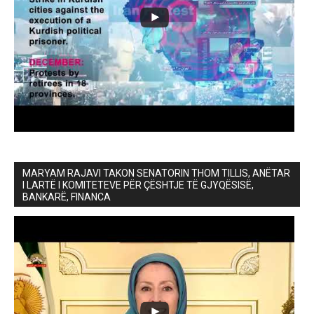
MARYAM RAJAVI TAKON SENATORIN THOM TILLIS, ANËTAR
I LARTË I KOMITETEVE PËR ÇËSHTJE TË GJYQËSISË,
BANKARË, FINANCA