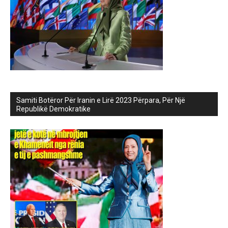
Samiti Botëror Për Iranin e Lirë 2023 Përpara, Për Një
Republikë Demokratike