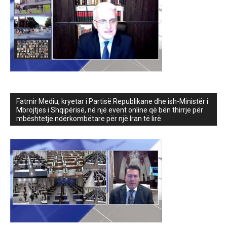
Fatmir Mediu, kryetar i Partisë Republikane dhe ish-Ministër i
Mbrojtjes i Shqipërisë, në një event online që bën thirrje për
mbështetje ndërkombëtare për një Iran të lirë