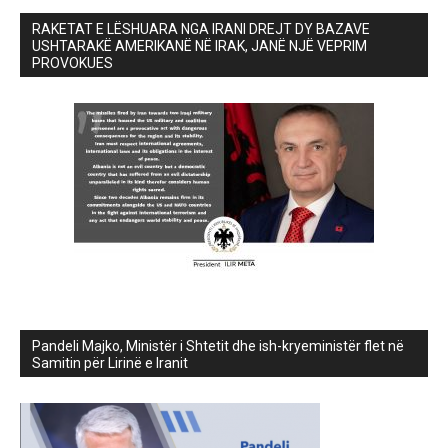
RAKETAT E LËSHUARA NGA IRANI DREJT DY BAZAVE
USHTARAKË AMERIKANË NË IRAK, JANË NJË VEPRIM
PROVOKUES
Pandeli Majko, Ministër i Shtetit dhe ish-kryeministër flet në
Samitin për Lirinë e Iranit