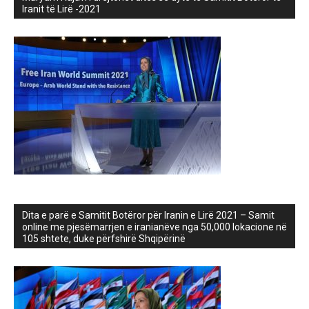
Iranit të Lirë -2021
Dita e parë e Samitit Botëror për Iranin e Lirë 2021 – Samit
online me pjesëmarrjen e iranianëve nga 50,000 lokacione në
105 shtete, duke përfshirë Shqipërinë