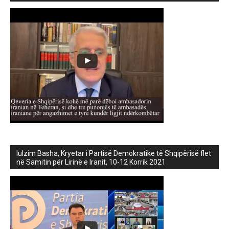
lulzim Basha, Kryetar i Partisë Demokratike të Shqipërisë flet
në Samitin për Lirinë e Iranit, 10-12 Korrik 2021