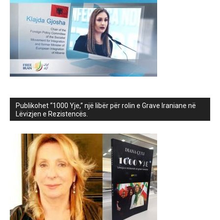
Publikohet “1000 Yje,” një libër për rolin e Grave Iraniane në
Lëvizjen e Rezistencës.