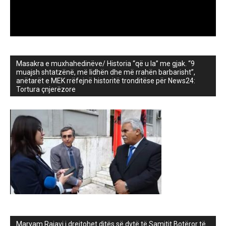
Masakra e muxhahedinëve/ Historia “që u la” me gjak. “9
muajsh shtatzënë, më lidhën dhe më rrahën barbarisht”,
anëtarët e MEK rrëfejnë historitë tronditëse për News24:
Tortura çnjerëzore
Maryam Rajavi i drejtohet ditës së dytë të Samitit Botëror të