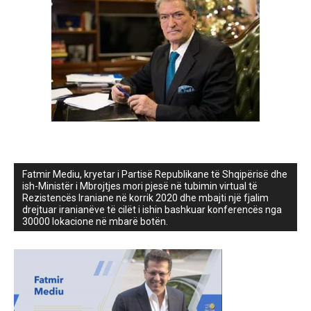
Fatmir Mediu, kryetar i Partisë Republikane të Shqipërisë dhe
ish-Ministër i Mbrojtjes mori pjesë në tubimin virtual të
Rezistencës Iraniane në korrik 2020 dhe mbajti një fjalim
drejtuar iranianëve të cilët i ishin bashkuar konferencës nga
30000 lokacione në mbarë botën.