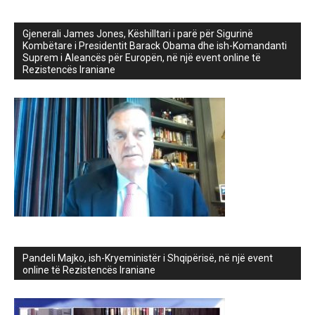
Gjenerali James Jones, Këshilltari i parë për Sigurinë
Kombëtare i Presidentit Barack Obama dhe ish-Komandanti
Suprem i Aleancës për Europën, në një event online të
Rezistencës Iraniane
Pandeli Majko, ish-Kryeministër i Shqipërisë, në një event
online të Rezistencës Iraniane