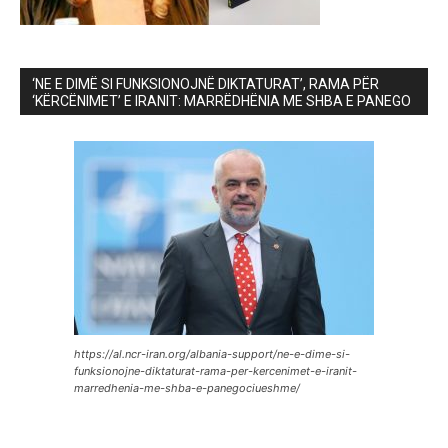
‘NE E DIMË SI FUNKSIONOJNË DIKTATURAT’, RAMA PËR
‘KËRCËNIMET’ E IRANIT: MARRËDHËNIA ME SHBA E PANEGO
https://al.ncr-iran.org/albania-support/ne-e-dime-si-
funksionojne-diktaturat-rama-per-kercenimet-e-iranit-
marredhenia-me-shba-e-panegociueshme/