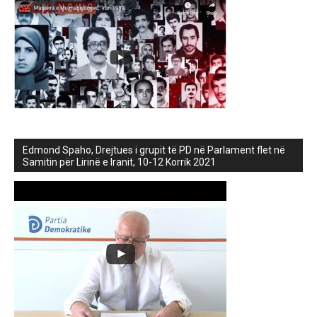
Edmond Spaho, Drejtues i grupit të PD në Parlament flet në
Samitin për Lirinë e Iranit, 10-12 Korrik 2021