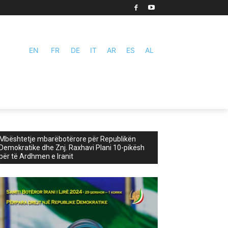
EN
FR
DE
IT
AR
ES
AL
Mbështetje mbarëbotërore për Republikën
Demokratike dhe Znj. Raxhavi Plani 10-pikësh
për të Ardhmen e Iranit