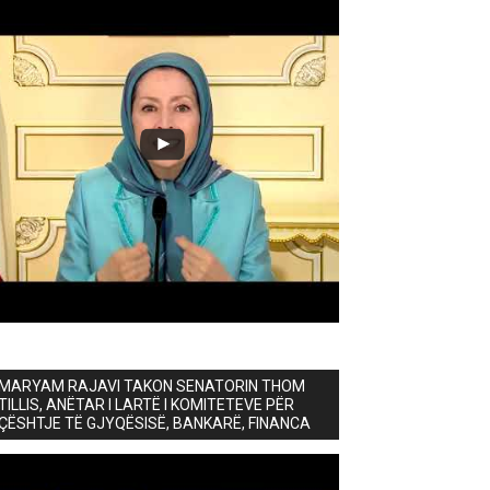
MARYAM RAJAVI TAKON SENATORIN THOM
TILLIS, ANËTAR I LARTË I KOMITETEVE PËR
ÇËSHTJE TË GJYQËSISË, BANKARË, FINANCA