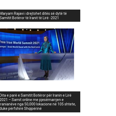
Maryam Rajavi i drejtohet ditës së dytë të
Samitit Botëror të Iranit të Lirë -2021
Dita e parë e Samitit Botëror për Iranin e Lirë
2021 – Samit online me pjesëmarrjen e
iranianëve nga 50,000 lokacione në 105 shtete,
duke përfshirë Shqipërinë