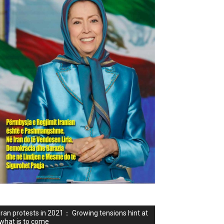
Iran protests in 2021： Growing tensions hint at
what is to come