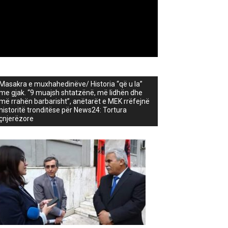
Masakra e muxhahedinëve/ Historia “që u la”
me gjak. “9 muajsh shtatzënë, më lidhën dhe
më rrahën barbarisht”, anëtarët e MEK rrëfejnë
historitë tronditëse për News24: Tortura
çnjerëzore