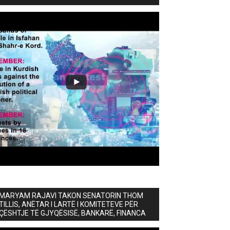
MARYAM RAJAVI TAKON SENATORIN THOM
TILLIS, ANËTAR I LARTË I KOMITETEVE PËR
ÇËSHTJE TË GJYQËSISË, BANKARË, FINANCA