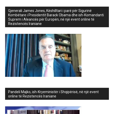
Gjenerali James Jones, Këshilltari i parë për Sigurinë
Kombëtare i Presidentit Barack Obama dhe ish-Komandanti
Suprem i Aleancës për Europën, në një event online të
Rezistencës Iraniane
Pandeli Majko, ish-Kryeministër i Shqipërisë, në një event
online të Rezistencës Iraniane