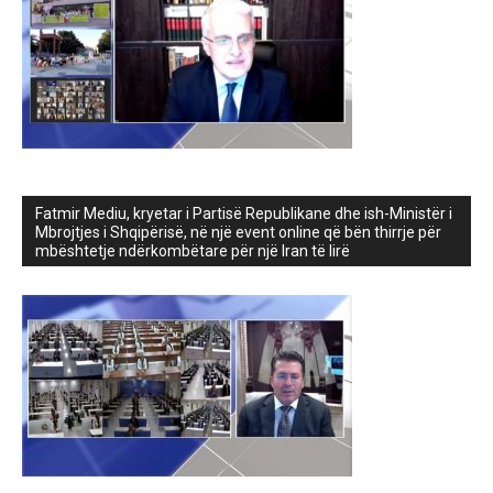
Fatmir Mediu, kryetar i Partisë Republikane dhe ish-Ministër i
Mbrojtjes i Shqipërisë, në një event online që bën thirrje për
mbështetje ndërkombëtare për një Iran të lirë