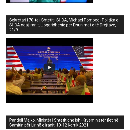
Sekretari i 70-të i Shtetit i SHBA, Michael Pompeo- Politika e
SHBA ndaj Iranit, Llogaridhënie për Dhunimet e të Drejtave,
21/9
Pandeli Majko, Ministër i Shtetit dhe ish -Kryeministër flet në
Samitin për Lirinë e Iranit, 10-12 Korrik 2021