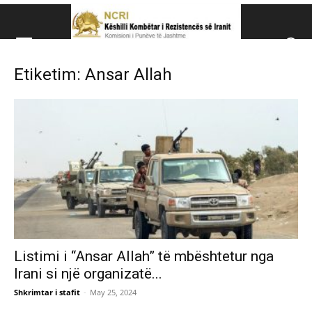
Këshillit Kombëtar të R
Etiketim: Ansar Allah
Këshillit Kombëtar të Rezistencës së Iranit (NCRI)
Listimi i “Ansar Allah” të mbështetur nga
Irani si një organizatë...
Shkrimtar i stafit
-
May 25, 2024