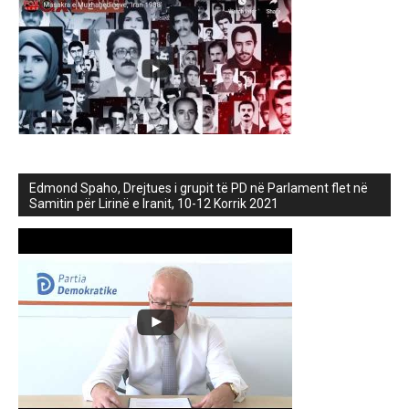
Edmond Spaho, Drejtues i grupit të PD në Parlament flet në
Samitin për Lirinë e Iranit, 10-12 Korrik 2021