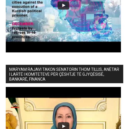
MARYAM RAJAVI TAKON SENATORIN THOM TILLIS, ANËTAR
I LARTË I KOMITETEVE PËR ÇËSHTJE TË GJYQËSISË,
BANKARË, FINANCA