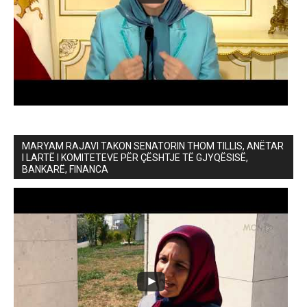
MARYAM RAJAVI TAKON SENATORIN THOM TILLIS, ANËTAR
I LARTË I KOMITETEVE PËR ÇËSHTJE TË GJYQËSISË,
BANKARË, FINANCA