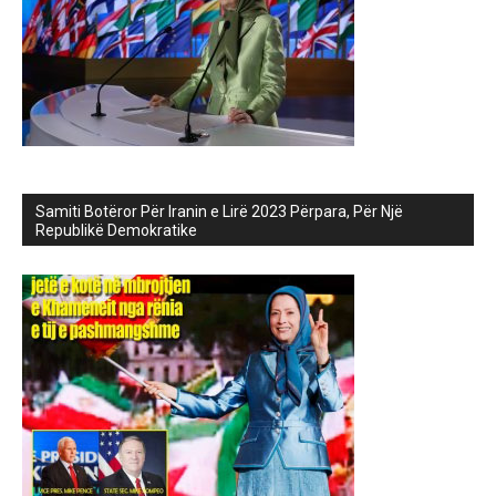
Samiti Botëror Për Iranin e Lirë 2023 Përpara, Për Një
Republikë Demokratike