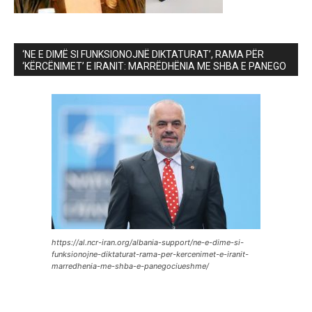
‘NE E DIMË SI FUNKSIONOJNË DIKTATURAT’, RAMA PËR
‘KËRCËNIMET’ E IRANIT: MARRËDHËNIA ME SHBA E PANEGO
https://al.ncr-iran.org/albania-support/ne-e-dime-si-
funksionojne-diktaturat-rama-per-kercenimet-e-iranit-
marredhenia-me-shba-e-panegociueshme/