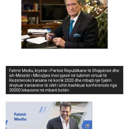
Fatmir Mediu, kryetar i Partisë Republikane të Shqipërisë dhe
ish-Ministër i Mbrojtjes mori pjesë në tubimin virtual të
Rezistencës Iraniane në korrik 2020 dhe mbajti një fjalim
drejtuar iranianëve të cilët i ishin bashkuar konferencës nga
30000 lokacione në mbarë botën.