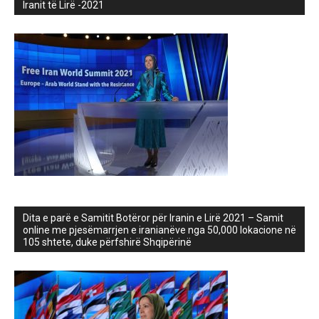
Iranit të Lirë -2021
Dita e parë e Samitit Botëror për Iranin e Lirë 2021 – Samit
online me pjesëmarrjen e iranianëve nga 50,000 lokacione në
105 shtete, duke përfshirë Shqipërinë