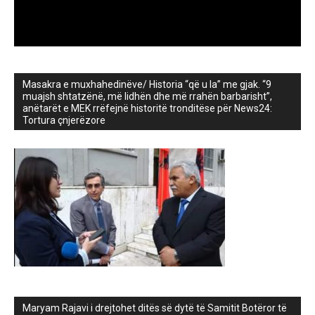
Masakra e muxhahedinëve/ Historia “që u la” me gjak. “9
muajsh shtatzënë, më lidhën dhe më rrahën barbarisht”,
anëtarët e MEK rrëfejnë historitë tronditëse për News24:
Tortura çnjerëzore
Maryam Rajavi i drejtohet ditës së dytë të Samitit Botëror të