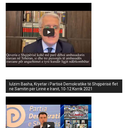
lulzim Basha, Kryetar i Partisë Demokratike të Shqipërisë flet
në Samitin për Lirinë e Iranit, 10-12 Korrik 2021