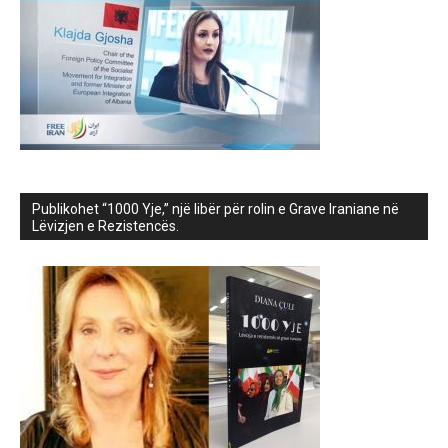
Publikohet “1000 Yje,” një libër për rolin e Grave Iraniane në
Lëvizjen e Rezistencës.