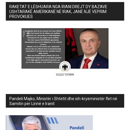
RAKETAT E LËSHUARA NGA IRANI DREJT DY BAZAVE
USHTARAKË AMERIKANË NË IRAK, JANË NJË VEPRIM
PROVOKUES
Pandeli Majko, Ministër i Shtetit dhe ish-kryeministër flet në
Samitin për Lirinë e Iranit