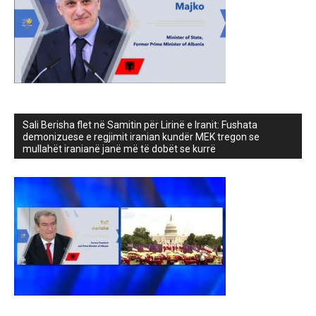
Sali Berisha flet në Samitin për Lirinë e Iranit: Fushata
demonizuese e regjimit iranian kundër MEK tregon se
mullahët iranianë janë më të dobët se kurrë