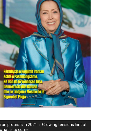
Iran protests in 2021： Growing tensions hint at
what is to come