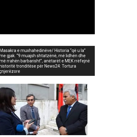
Masakra e muxhahedinëve/ Historia “që u la”
me gjak. “9 muajsh shtatzënë, më lidhën dhe
më rrahën barbarisht”, anëtarët e MEK rrëfejnë
historitë tronditëse për News24: Tortura
çnjerëzore