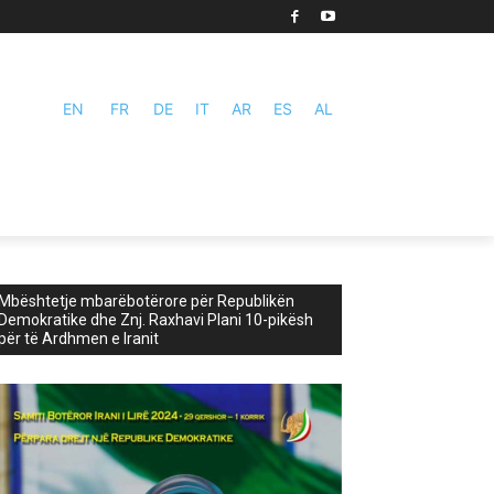
EN
FR
DE
IT
AR
ES
AL
Mbështetje mbarëbotërore për Republikën
Demokratike dhe Znj. Raxhavi Plani 10-pikësh
për të Ardhmen e Iranit