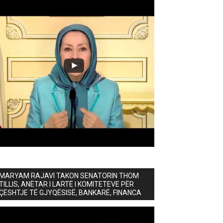
MARYAM RAJAVI TAKON SENATORIN THOM
TILLIS, ANËTAR I LARTË I KOMITETEVE PËR
ÇËSHTJE TË GJYQËSISË, BANKARË, FINANCA