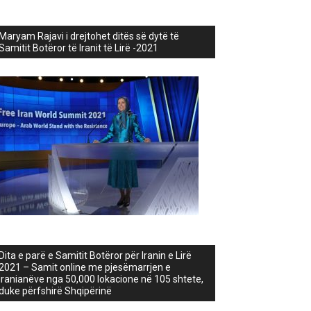
Maryam Rajavi i drejtohet ditës së dytë të
Samitit Botëror të Iranit të Lirë -2021
Dita e parë e Samitit Botëror për Iranin e Lirë
2021 – Samit online me pjesëmarrjen e
iranianëve nga 50,000 lokacione në 105 shtete,
duke përfshirë Shqipërinë