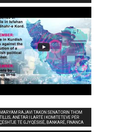
MARYAM RAJAVI TAKON SENATORIN THOM
TILLIS, ANËTAR I LARTË I KOMITETEVE PËR
ÇËSHTJE TË GJYQËSISË, BANKARË, FINANCA