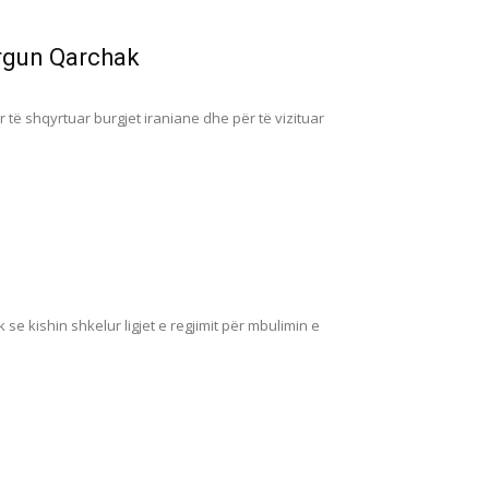
urgun Qarchak
 të shqyrtuar burgjet iraniane dhe për të vizituar
se kishin shkelur ligjet e regjimit për mbulimin e