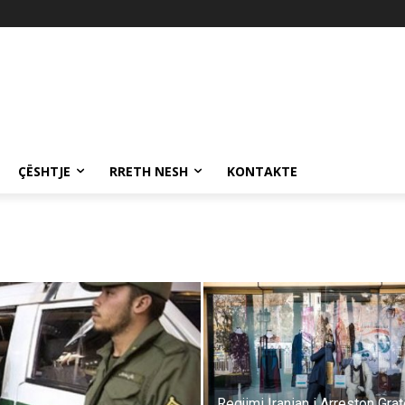
ÇËSHTJE
RRETH NESH
KONTAKTE
Regjimi Iranian i Arreston Gra