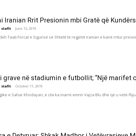
i Iranian Rrit Presionin mbi Gratë që Kundërs
 stafit
-
June 15, 2019
 Taati Forcat e Sigurisë së Shtetit të regjimit iranian e kanë rritur presio
i grave në stadiumin e futbollit; “Një marifet c
 stafit
-
October 11, 2019
gjike e Sahar Khodayari, e cila ka marrë emrin Vajza Blu dhe që u vetë-fli
a e Detyruar: Shkak Madhor i Vetëvrasjeve Me