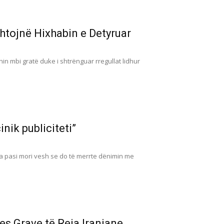
htojnë Hixhabin e Detyruar
nin mbi gratë duke i shtrënguar rregullat lidhur
inik publiciteti”
jua pasi mori vesh se do të merrte dënimin me
s Grave të Reja Iraniane