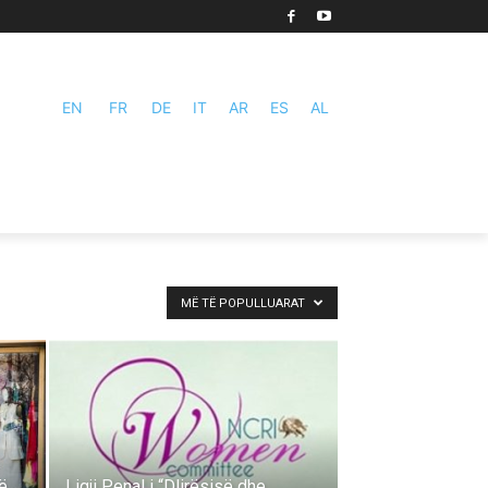
EN
FR
DE
IT
AR
ES
AL
MË TË POPULLUARAT
të
Ligji Penal i “Dlirësisë dhe