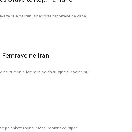
e të reja në Iran, sipas disa raporteve që kanë...
e Femrave në Iran
je në numrin e femrave që shkruajnë e lexojnë si...
 që po shkatërrojnë jetët e iranianëve, sipas