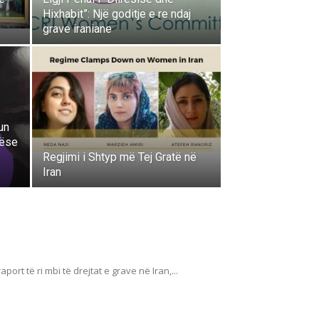
Hixhabit”: Një goditje e re ndaj
grave iraniane
un
sëse
Regjimi i Shtyp më Tej Gratë në
Iran
port të ri mbi të drejtat e grave në Iran,...