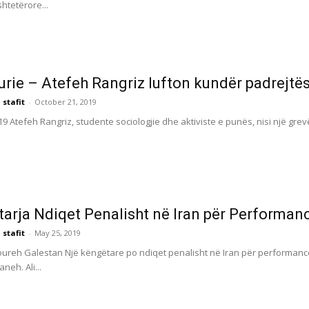
htetërore...
urie – Atefeh Rangriz lufton kundër padrejtë
 stafit
-
October 21, 2019
019 Atefeh Rangriz, studente sociologjie dhe aktiviste e punës, nisi një 
arja Ndiqet Penalisht në Iran për Performan
 stafit
-
May 25, 2019
reh Galestan Një këngëtare po ndiqet penalisht në Iran për performancën e 
neh. Ali...