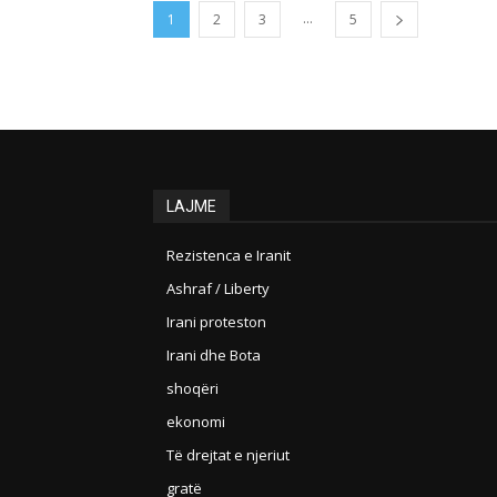
...
1
2
3
5
LAJME
Rezistenca e Iranit
Ashraf / Liberty
Irani proteston
Irani dhe Bota
shoqëri
ekonomi
Të drejtat e njeriut
gratë