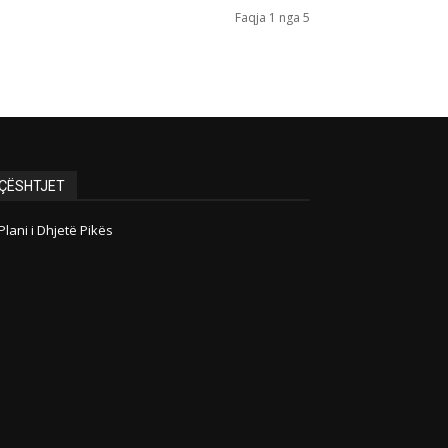
Faqja 1 nga 5
ÇËSHTJET
Plani i Dhjetë Pikës