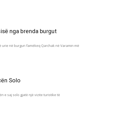
sisë nga brenda burgut
grevë urie në burgun famëkeq Qarchak në Varamin më
cën Solo
saj solo gjatë një vizite turistike të