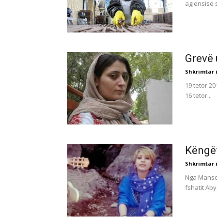
agjensisë s
Grevë 
Shkrimtar i
19 tetor 2
16 tetor...
Këngët
Shkrimtar i
Nga Mansou
fshatit Abya