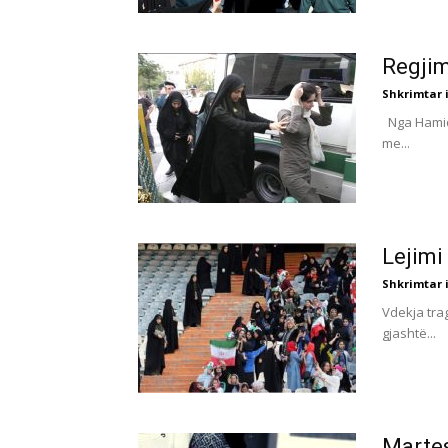
Regjim
Shkrimtar i
Nga Hamideh
me...
Lejimi 
Shkrimtar i
Vdekja tra
gjashtë...
Martes