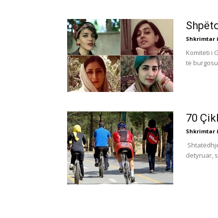
Shpëto
Shkrimtar i
Komiteti i 
të burgosuri
70 Çik
Shkrimtar i
Shtatëdhjet
detyruar, s