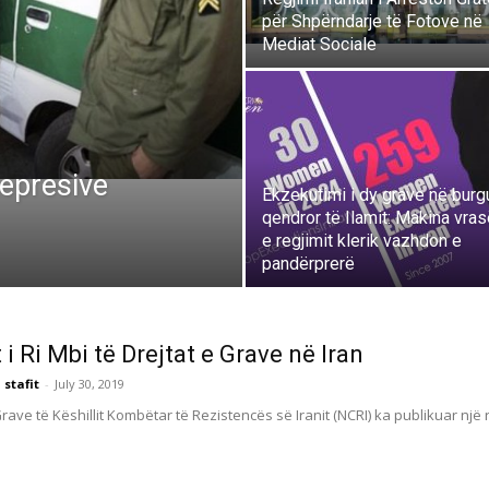
për Shpërndarje të Fotove në
Mediat Sociale
Represive
Ekzekutimi i dy grave në burg
qendror të Ilamit: Makina vra
e regjimit klerik vazhdon e
pandërprerë
 i Ri Mbi të Drejtat e Grave në Iran
 stafit
-
July 30, 2019
Grave të Këshillit Kombëtar të Rezistencës së Iranit (NCRI) ka publikuar një ra