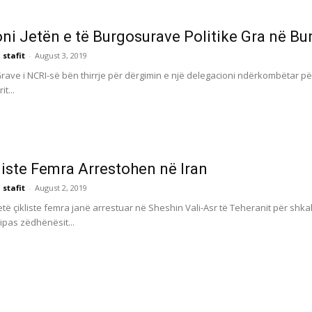
ni Jetën e të Burgosurave Politike Gra në B
 stafit
-
August 3, 2019
Grave i NCRI-së bën thirrje për dërgimin e një delegacioni ndërkombëtar për
t...
liste Femra Arrestohen në Iran
 stafit
-
August 2, 2019
ë çikliste femra janë arrestuar në Sheshin Vali-Asr të Teheranit për shkak 
ipas zëdhënësit...