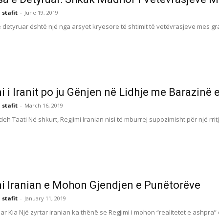
 stafit
-
June 19, 2019
detyruar është një nga arsyet kryesore të shtimit të vetëvrasjeve mes grav
i i Iranit po ju Gënjen në Lidhje me Barazinë 
 stafit
-
March 16, 2019
h Taati Në shkurt, Regjimi Iranian nisi të mburrej supozimisht për një rrit
i Iranian e Mohon Gjendjen e Punëtorëve
 stafit
-
January 11, 2019
r Kia Një zyrtar iranian ka thënë se Regjimi i mohon “realitetet e ashpra”