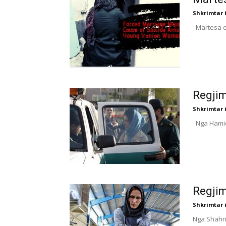
Shkrimtar i
Martesa e 
Regjim
Shkrimtar i
Nga Hamide
Regjim
Shkrimtar i
Nga Shahria