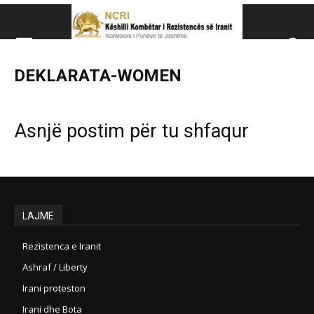
Këshillit Kombëtar të R
DEKLARATA-WOMEN
Këshillit Kombëtar të Rezistencës së Iranit (NCRI)
Asnjë postim për tu shfaqur
LAJME
Rezistenca e Iranit
Ashraf / Liberty
Irani proteston
Irani dhe Bota