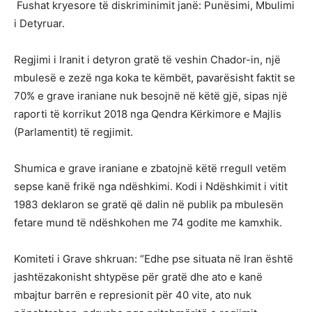
Fushat kryesore të diskriminimit janë: Punësimi, Mbulimi
i Detyruar.
Regjimi i Iranit i detyron gratë të veshin Chador-in, një
mbulesë e zezë nga koka te këmbët, pavarësisht faktit se
70% e grave iraniane nuk besojnë në këtë gjë, sipas një
raporti të korrikut 2018 nga Qendra Kërkimore e Majlis
(Parlamentit) të regjimit.
Shumica e grave iraniane e zbatojnë këtë rregull vetëm
sepse kanë frikë nga ndëshkimi. Kodi i Ndëshkimit i vitit
1983 deklaron se gratë që dalin në publik pa mbulesën
fetare mund të ndëshkohen me 74 godite me kamxhik.
Komiteti i Grave shkruan: “Edhe pse situata në Iran është
jashtëzakonisht shtypëse për gratë dhe ato e kanë
mbajtur barrën e represionit për 40 vite, ato nuk