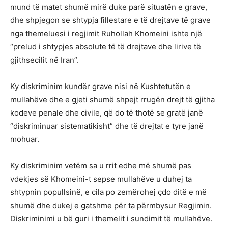
mund të matet shumë mirë duke parë situatën e grave,
dhe shpjegon se shtypja fillestare e të drejtave të grave
nga themeluesi i regjimit Ruhollah Khomeini ishte një
“prelud i shtypjes absolute të të drejtave dhe lirive të
gjithsecilit në Iran”.
Ky diskriminim kundër grave nisi në Kushtetutën e
mullahëve dhe e gjeti shumë shpejt rrugën drejt të gjitha
kodeve penale dhe civile, që do të thotë se gratë janë
“diskriminuar sistematikisht” dhe të drejtat e tyre janë
mohuar.
Ky diskriminim vetëm sa u rrit edhe më shumë pas
vdekjes së Khomeini-t sepse mullahëve u duhej ta
shtypnin popullsinë, e cila po zemërohej çdo ditë e më
shumë dhe dukej e gatshme për ta përmbysur Regjimin.
Diskriminimi u bë guri i themelit i sundimit të mullahëve.