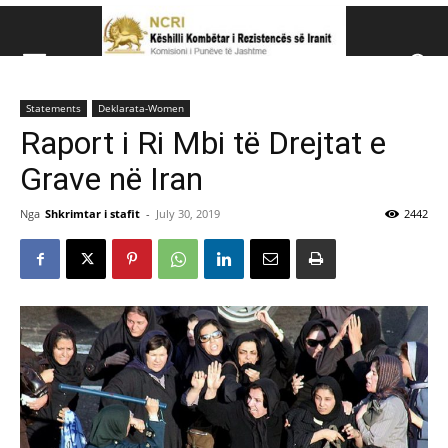
Këshillit Kombëtar të R
Statements
Deklarata-Women
Këshillit Kombëtar të Rezistencës së Iranit (NCRI)
Raport i Ri Mbi të Drejtat e
Grave në Iran
Nga
Shkrimtar i stafit
-
July 30, 2019
2442