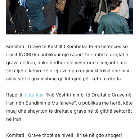
Komiteti i Grave të Këshillit Kombëtar të Rezistencës së
Iranit (NCRI) ka publikuar një raport të ri mbi të drejtat e
grave në Iran, duke hedhur një vështrim të veçantë mbi
shkeljet e këtyre të drejtave nga regjimi klerikal dhe mbi
aktivistet e guximshme që luftojnë për këto të drejta.
Raporti,
i titulluar
“Një Vështrim mbi të Drejtat e Grave në
Iran nën Sundimin e Mullahëve”, u publikua më herët këtë
muaj dhe shqyrton të drejtat e grave në të gjithë sektorët
në Iran.
Komiteti i Grave thotë se niveli i lirisë në çdo shoqëri