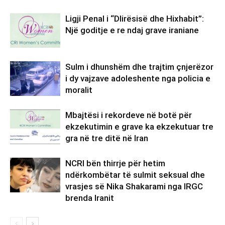
Ligji Penal i “Dlirësisë dhe Hixhabit”:
Një goditje e re ndaj grave iraniane
Sulm i dhunshëm dhe trajtim çnjerëzor
i dy vajzave adoleshente nga policia e
moralit
Mbajtësi i rekordeve në botë për
ekzekutimin e grave ka ekzekutuar tre
gra në tre ditë në Iran
NCRI bën thirrje për hetim
ndërkombëtar të sulmit seksual dhe
vrasjes së Nika Shakarami nga IRGC
brenda Iranit