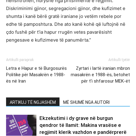
nënshtrohen, ndryshe nga pritshmëritë e regjimit.
Diskriminimi gjinor, segregacioni gjinor, dhe kufizimet e
shumta i kanë bërë gratë iraniane jo vetëm rebele por
edhe të pamposhtura. Dhe ato kanë kohë që luftojnë në
çdo fushë për t’ia hapur rrugën vetes pavarësisht
pengesave e kufizimeve të panumërta.”
Artikulli paraprak
Artikulli tjetër
Letra e Hapur e të Burgosurës
Zyrtari i lartë iranian mbron
Politike për Masakrën e 1988-
masakrën e 1988-ës, betohet
ës në Iran
për t’i shfarosur MEK-ët
ARTIKUJ TË NGJASHËM
MË SHUMË NGA AUTORI
Ekzekutimi i dy grave në burgun
qendror të Ilamit: Makina vrasëse e
regjimit klerik vazhdon e pandërprerë