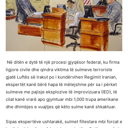
Në ditën e dytë të një procesi gjyqësor federal, ku firma
ligjore civile dhe qindra viktima të sulmeve terroriste
gjatë Luftës së Irakut po i kundërvihen Regjimit Iranian,
ekspertët kanë bërë hapa të mëtejshme për sa i përket
sulmeve me pajisje eksplozive të improvizuara (IED), të
cilat kanë vrarë apo gjymtuar mbi 1,000 trupa amerikane
dhe dhimbjes e vuajtjes që këto sulme kanë shkaktuar.
Sipas ekspertëve ushtarakë, sulmet fillestare mbi forcat e