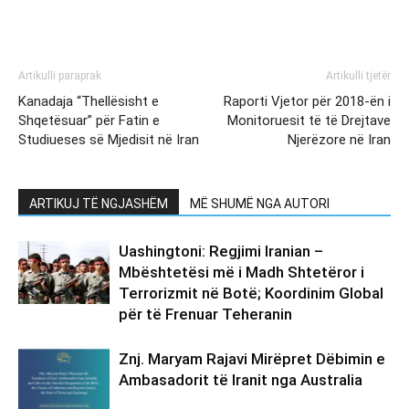
Artikulli paraprak
Artikulli tjetër
Kanadaja “Thellësisht e
Raporti Vjetor për 2018-ën i
Shqetësuar” për Fatin e
Monitoruesit të të Drejtave
Studiueses së Mjedisit në Iran
Njerëzore në Iran
ARTIKUJ TË NGJASHËM
MË SHUMË NGA AUTORI
Uashingtoni: Regjimi Iranian –
Mbështetësi më i Madh Shtetëror i
Terrorizmit në Botë; Koordinim Global
për të Frenuar Teheranin
Znj. Maryam Rajavi Mirëpret Dëbimin e
Ambasadorit të Iranit nga Australia