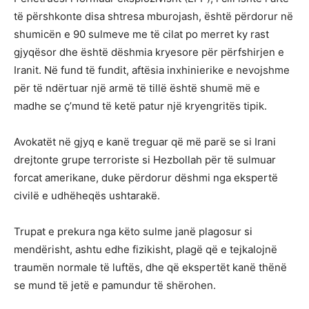
të përshkonte disa shtresa mburojash, është përdorur në
shumicën e 90 sulmeve me të cilat po merret ky rast
gjyqësor dhe është dëshmia kryesore për përfshirjen e
Iranit. Në fund të fundit, aftësia inxhinierike e nevojshme
për të ndërtuar një armë të tillë është shumë më e
madhe se ç’mund të ketë patur një kryengritës tipik.
Avokatët në gjyq e kanë treguar që më parë se si Irani
drejtonte grupe terroriste si Hezbollah për të sulmuar
forcat amerikane, duke përdorur dëshmi nga ekspertë
civilë e udhëheqës ushtarakë.
Trupat e prekura nga këto sulme janë plagosur si
mendërisht, ashtu edhe fizikisht, plagë që e tejkalojnë
traumën normale të luftës, dhe që ekspertët kanë thënë
se mund të jetë e pamundur të shërohen.