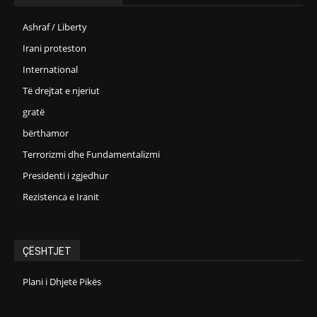
Ashraf / Liberty
Irani proteston
International
Të drejtat e njeriut
gratë
bërthamor
Terrorizmi dhe Fundamentalizmi
Presidenti i zgjedhur
Rezistenca e Iranit
ÇËSHTJET
Plani i Dhjetë Pikës