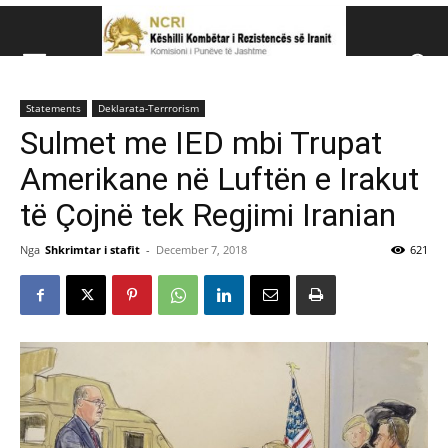
Këshillit Kombëtar të R
Statements
Deklarata-Terrrorism
Këshillit Kombëtar të Rezistencës së Iranit (NCRI)
Sulmet me IED mbi Trupat
Amerikane në Luftën e Irakut
të Çojnë tek Regjimi Iranian
Nga
Shkrimtar i stafit
-
December 7, 2018
621