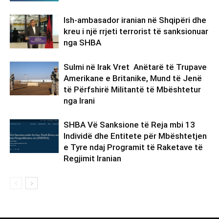
Ish-ambasador iranian në Shqipëri dhe
kreu i një rrjeti terrorist të sanksionuar
nga SHBA
Sulmi në Irak Vret Anëtarë të Trupave
Amerikane e Britanike, Mund të Jenë
të Përfshirë Militantë të Mbështetur
nga Irani
SHBA Vë Sanksione të Reja mbi 13
Individë dhe Entitete për Mbështetjen
e Tyre ndaj Programit të Raketave të
Regjimit Iranian