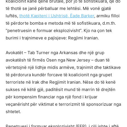
koalicionit kanë qenë brutale, por jo të sofistikuara, që do
të thotë se janë përballuar me lehtësi. Më vonë gjatë
luftës,
thotë Kapiteni i Ushtrisë, Ëade Barker
, armiku filloi
të përdorte bomba e metoda më të sofistikuara, d.m.th.
“penetruesin e formuar eksplozivisht”. Kjo na çon tek
burimi i trajnimeve e pajisjeve: Regjimi Iranian.
Avokatët – Tab Turner nga Arkansas dhe një grup
avokatësh të firmës Osen nga New Jersey – duan të
vërtetojnë një lidhje midis armëve, trajnimit dhe taktikave
të përdorura kundër forcave të koalicionit nga grupet
terroriste në Irak dhe Regjimit Iranian. Nëse do të kenë
sukses në këtë gjë, paditësit mund të marrin të drejtën
për kompensim financiar nga një fond i krijuar
veçanërisht për viktimat e terrorizmit të sponsorizuar nga
shtetet.
Penetruesi i formuar eksplozivisht (EFP), i cili ishte i aftë