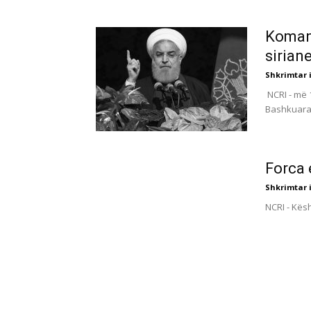
Komand
siriane
Shkrimtar i
NCRI - më 1
Bashkuara 
Forca 
Shkrimtar i
NCRI - Kësh