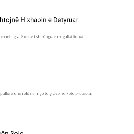
htojnë Hixhabin e Detyruar
nin mbi gratë duke i shtrënguar rregullat lidhur
llore dhe rolit në rritje të grave në këto protesta,
cën Solo