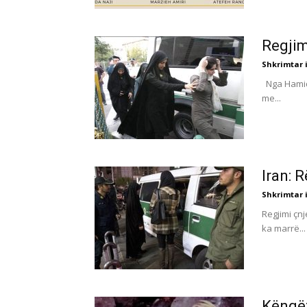
Regjim
Shkrimtar i
Nga Hamideh
me...
Iran: 
Shkrimtar i
Regjimi çnj
ka marrë...
Këngët