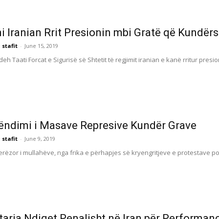
i Iranian Rrit Presionin mbi Gratë që Kundërs
 stafit
-
June 15, 2019
 Taati Forcat e Sigurisë së Shtetit të regjimit iranian e kanë rritur presio
Rëndimi i Masave Represive Kundër Grave
 stafit
-
June 9, 2019
erëzor i mullahëve, nga frika e përhapjes së kryengritjeve e protestave popu
arja Ndiqet Penalisht në Iran për Performan