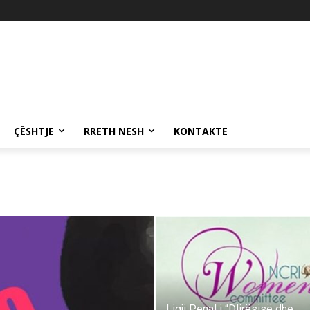
ÇËSHTJE
RRETH NESH
KONTAKTE
Ligji Penal i “Dlirësisë dhe