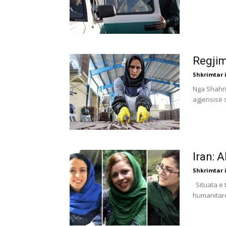
Regjim
Shkrimtar i
Nga Shahria
agjensisë s
Iran: 
Shkrimtar i
Situata e 
humanitare