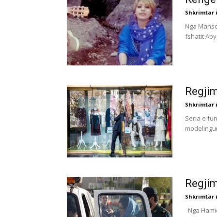
Shkrimtar i
Nga Mansou
fshatit Abya
Regjim
Shkrimtar i
Seria e fu
modelingun 
Regjim
Shkrimtar i
Nga Hamide