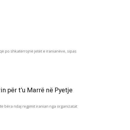
 që po shkatërrojnë jetët e iranianëve, sipas
n për t’u Marrë në Pyetje
ë bëra ndaj regjimit iranian nga organizatat