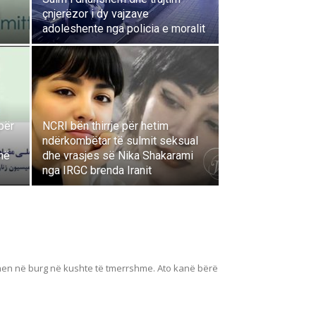
çnjerëzor i dy vajzave
adoleshente nga policia e moralit
për
NCRI bën thirrje për hetim
ndërkombëtar të sulmit seksual
 në
dhe vrasjes së Nika Shakarami
nga IRGC brenda Iranit
ahen në burg në kushte të tmerrshme. Ato kanë bërë