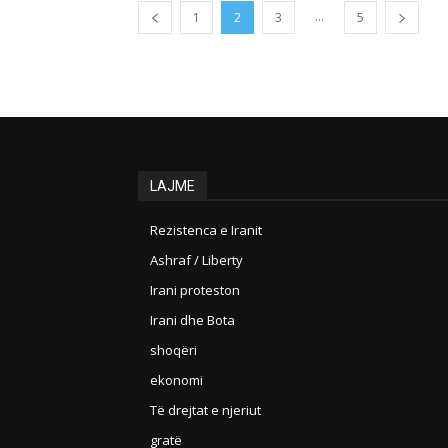
...
1
2
3
5
LAJME
Rezistenca e Iranit
Ashraf / Liberty
Irani proteston
Irani dhe Bota
shoqëri
ekonomi
Të drejtat e njeriut
gratë