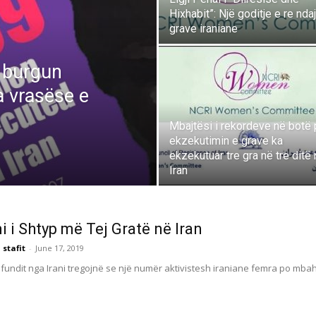
Hixhabit”: Një goditje e re ndaj
grave iraniane
ë burgun
a vrasëse e
Mbajtësi i rekordeve në botë 
ekzekutimin e grave ka
ekzekutuar tre gra në tre ditë
Iran
i i Shtyp më Tej Gratë në Iran
 stafit
-
June 17, 2019
 fundit nga Irani tregojnë se një numër aktivistesh iraniane femra po mb