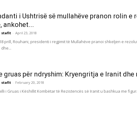
anti i Ushtrisë së mullahëve pranon rolin e 
, ankohet...
 stafit
-
April 23, 2018
8 prill, Rouhani, presidenti i regjimit të Mullahëve pranoi shkeljen e rezolu
dhe...
e gruas për ndryshim: Kryengritja e Iranit dhe r
 stafit
-
February 20, 2018
illi i Gruas i Këshillit Kombëtar të Rezistencës së Iranit u bashkua me figura