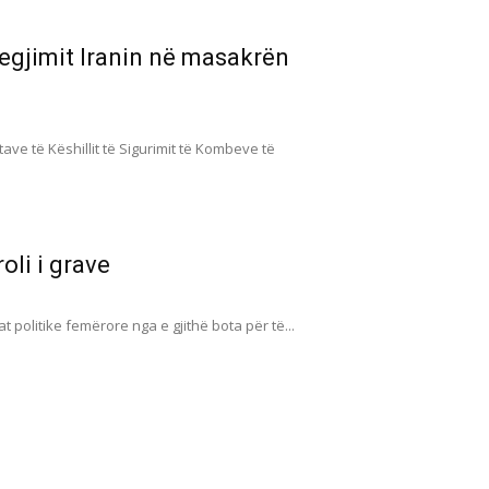
regjimit Iranin në masakrën
tave të Këshillit të Sigurimit të Kombeve të
oli i grave
t politike femërore nga e gjithë bota për të...