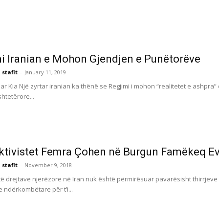
i Iranian e Mohon Gjendjen e Punëtorëve
 stafit
-
January 11, 2019
r Kia Një zyrtar iranian ka thënë se Regjimi i mohon “realitetet e ashpra”
htetërore...
Aktivistet Femra Çohen në Burgun Famëkeq Evi
 stafit
-
November 9, 2018
të drejtave njerëzore në Iran nuk është përmirësuar pavarësisht thirrjeve t
 ndërkombëtare për t’i...