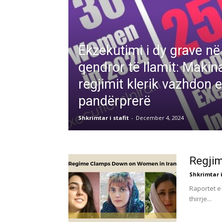
Ekzekutimi i dy grave n
qendror të Ilamit: Makin
regjimit klerik vazhdon e
pandërprerë
Shkrimtar i stafit
-
December 4, 2024
Regjim
Shkrimtar i
Raportet e
thirrje...