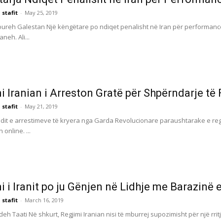
 stafit
-
May 25, 2019
reh Galestan Një këngëtare po ndiqet penalisht në Iran për performancën e 
neh. Ali...
i Iranian i Arreston Gratë për Shpërndarje të
 stafit
-
May 21, 2019
ndit e arrestimeve të kryera nga Garda Revolucionare paraushtarake e regj
online. ...
i i Iranit po ju Gënjen në Lidhje me Barazinë 
 stafit
-
March 16, 2019
h Taati Në shkurt, Regjimi Iranian nisi të mburrej supozimisht për një rrit