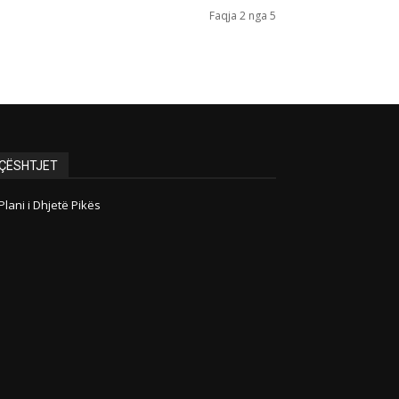
Faqja 2 nga 5
ÇËSHTJET
Plani i Dhjetë Pikës