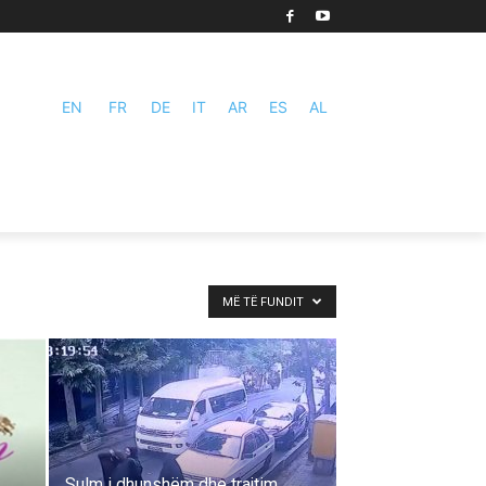
EN
FR
DE
IT
AR
ES
AL
MË TË FUNDIT
Sulm i dhunshëm dhe trajtim