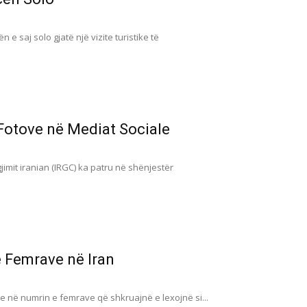
saj solo gjatë një vizite turistike të
 Fotove në Mediat Sociale
imit iranian (IRGC) ka patru në shënjestër
e Femrave në Iran
je në numrin e femrave që shkruajnë e lexojnë si...