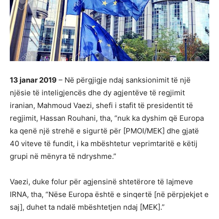
13 janar 2019
– Në përgjigje ndaj sanksionimit të një
njësie të inteligjencës dhe dy agjentëve të regjimit
iranian, Mahmoud Vaezi, shefi i stafit të presidentit të
regjimit, Hassan Rouhani, tha, “nuk ka dyshim që Europa
ka qenë një strehë e sigurtë për [PMOI/MEK] dhe gjatë
40 viteve të fundit, i ka mbështetur veprimtaritë e këtij
grupi në mënyra të ndryshme.”
Vaezi, duke folur për agjensinë shtetërore të lajmeve
IRNA, tha, “Nëse Europa është e sinqertë [në përpjekjet e
saj], duhet ta ndalë mbështetjen ndaj [MEK].”