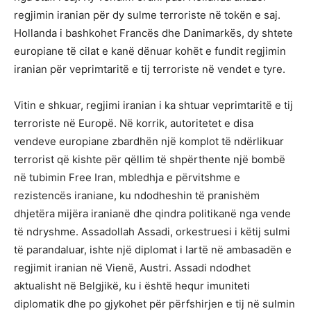
regjimin iranian për dy sulme terroriste në tokën e saj.
Hollanda i bashkohet Francës dhe Danimarkës, dy shtete
europiane të cilat e kanë dënuar kohët e fundit regjimin
iranian për veprimtaritë e tij terroriste në vendet e tyre.
Vitin e shkuar, regjimi iranian i ka shtuar veprimtaritë e tij
terroriste në Europë. Në korrik, autoritetet e disa
vendeve europiane zbardhën një komplot të ndërlikuar
terrorist që kishte për qëllim të shpërthente një bombë
në tubimin Free Iran, mbledhja e përvitshme e
rezistencës iraniane, ku ndodheshin të pranishëm
dhjetëra mijëra iranianë dhe qindra politikanë nga vende
të ndryshme. Assadollah Assadi, orkestruesi i këtij sulmi
të parandaluar, ishte një diplomat i lartë në ambasadën e
regjimit iranian në Vienë, Austri. Assadi ndodhet
aktualisht në Belgjikë, ku i është hequr imuniteti
diplomatik dhe po gjykohet për përfshirjen e tij në sulmin