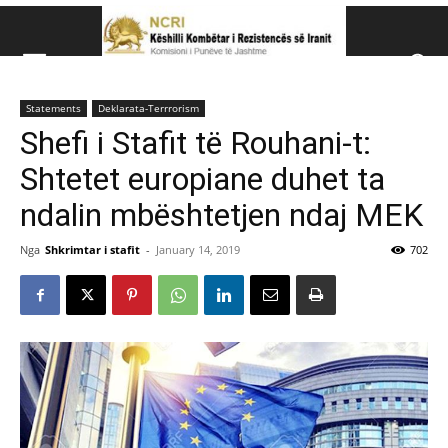
Këshillit Kombëtar të R
Statements
Deklarata-Terrrorism
Këshillit Kombëtar të Rezistencës së Iranit (NCRI)
Shefi i Stafit të Rouhani-t:
Shtetet europiane duhet ta
ndalin mbështetjen ndaj MEK
Nga
Shkrimtar i stafit
-
January 14, 2019
702