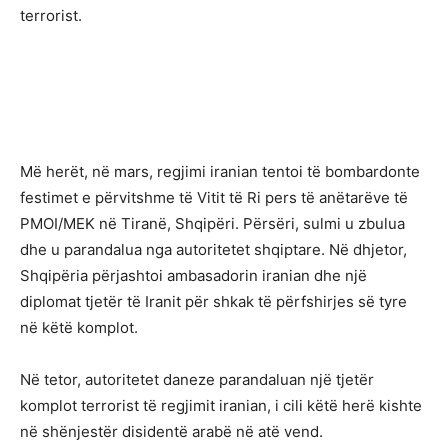
terrorist.
Më herët, në mars, regjimi iranian tentoi të bombardonte
festimet e përvitshme të Vitit të Ri pers të anëtarëve të
PMOI/MEK në Tiranë, Shqipëri. Përsëri, sulmi u zbulua
dhe u parandalua nga autoritetet shqiptare. Në dhjetor,
Shqipëria përjashtoi ambasadorin iranian dhe një
diplomat tjetër të Iranit për shkak të përfshirjes së tyre
në këtë komplot.
Në tetor, autoritetet daneze parandaluan një tjetër
komplot terrorist të regjimit iranian, i cili këtë herë kishte
në shënjestër disidentë arabë në atë vend.