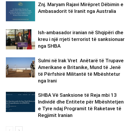
Znj. Maryam Rajavi Mirëpret Dëbimin e
Ambasadorit të Iranit nga Australia
Ish-ambasador iranian në Shqipëri dhe
kreu i një rrjeti terrorist të sanksionuar
nga SHBA
Sulmi në Irak Vret Anëtarë të Trupave
Amerikane e Britanike, Mund të Jenë
të Përfshirë Militantë të Mbështetur
nga Irani
SHBA Vë Sanksione të Reja mbi 13
Individë dhe Entitete për Mbështetjen
e Tyre ndaj Programit të Raketave të
Regjimit Iranian