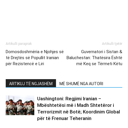
Artikulli paraprak
Artikulli tjetër
Domosdoshmëria e Njohjes së
Guvernatori i Sistan &
të Drejtës së Popullit Iranian
Baluchestan: Thatësira Është
për Rezistencë e Liri
më Keq se Tërmeti Këtu
ARTIKUJ TË NGJASHËM
MË SHUMË NGA AUTORI
Uashingtoni: Regjimi Iranian –
Mbështetësi më i Madh Shtetëror i
Terrorizmit në Botë; Koordinim Global
për të Frenuar Teheranin