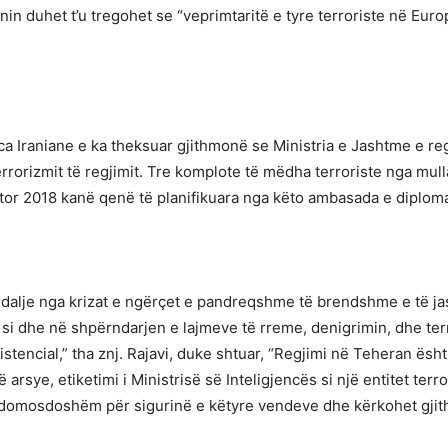
anin duhet t’u tregohet se “veprimtaritë e tyre terroriste në Eu
ca Iraniane e ka theksuar gjithmonë se Ministria e Jashtme e re
errorizmit të regjimit. Tre komplote të mëdha terroriste nga mu
or 2018 kanë qenë të planifikuara nga këto ambasada e diploma
ëdalje nga krizat e ngërçet e pandreqshme të brendshme e të jas
, si dhe në shpërndarjen e lajmeve të rreme, denigrimin, dhe te
zistencial,” tha znj. Rajavi, duke shtuar, “Regjimi në Teheran ës
 arsye, etiketimi i Ministrisë së Inteligjencës si një entitet terr
omosdoshëm për sigurinë e këtyre vendeve dhe kërkohet gjitha