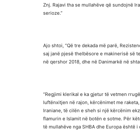
Znj. Rajavi tha se mullahëve që sundojnë Ir
serioze.”
Ajo shtoi, “Që tre dekada më parë, Rezisten
saj janë pjesë thelbësore e makinerisë së t
në qershor 2018, dhe në Danimarkë në shtat
“Regjimi klerikal e ka gjetur të vetmen rrug
luftënxitjen në rajon, kërcënimet me raketa
Iraniane, të cilën e sheh si një kërcënim ek
flamurin e Islamit në botën e sotme. Për këtë
të mullahëve nga SHBA dhe Europa është i d