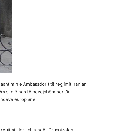
jashtimin e Ambasadorit të regjimit iranian
hëm si një hap të nevojshëm për t’iu
vendeve europiane.
a regjimi klerikal kundër Organizatës