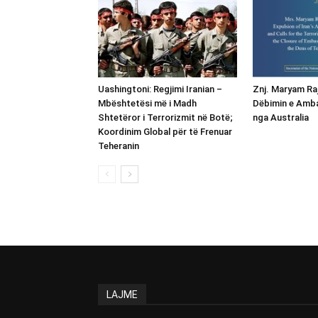
Uashingtoni: Regjimi Iranian –
Znj. Maryam Raj
Mbështetësi më i Madh
Dëbimin e Amba
Shtetëror i Terrorizmit në Botë;
nga Australia
Koordinim Global për të Frenuar
Teheranin
LAJME