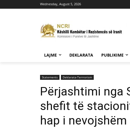
Wednesday, August 5, 2026
LAJME
DEKLARATA
PUBLIKIME
Statements
Deklarata-Terrrorism
Përjashtimi nga 
shefit të stacion
hap i nevojshëm 