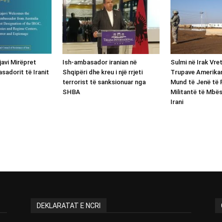
avi Mirëpret
Ish-ambasador iranian në
Sulmi në Irak Vre
sadorit të Iranit
Shqipëri dhe kreu i një rrjeti
Trupave Amerikan
terrorist të sanksionuar nga
Mund të Jenë të 
SHBA
Militantë të Mbë
Irani
DEKLARATAT E NCRI