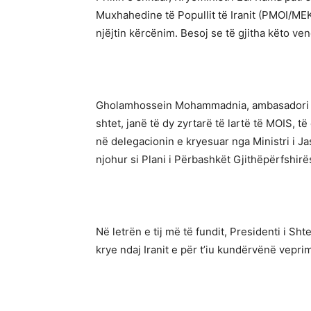
Muxhahedine të Popullit të Iranit (PMOI/MEK
njëjtin kërcënim. Besoj se të gjitha këto ve
Gholamhossein Mohammadnia, ambasadori i reg
shtet, janë të dy zyrtarë të lartë të MOIS,
në delegacionin e kryesuar nga Ministri i Ja
njohur si Plani i Përbashkët Gjithëpërfshirë
Në letrën e tij më të fundit, Presidenti i S
krye ndaj Iranit e për t’iu kundërvënë vepri