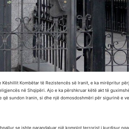
 Këshillit Kombëtar të Rezistencës së Iranit, e ka mirëpritur për
Inteligjencës në Shqipëri. Ajo e ka përshkruar këtë akt të guxims
re që sundon Iranin, si dhe një domosdoshmëri për sigurinë e 
shpallur se ishte parandaluar një komplot terrorist i kurdisur ng