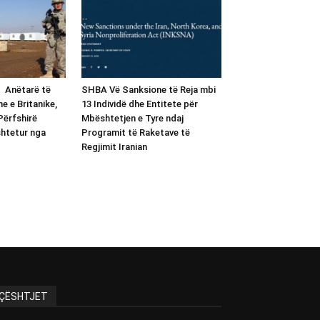
t Anëtarë të
SHBA Vë Sanksione të Reja mbi
e e Britanike,
13 Individë dhe Entitete për
Përfshirë
Mbështetjen e Tyre ndaj
shtetur nga
Programit të Raketave të
Regjimit Iranian
ÇËSHTJET