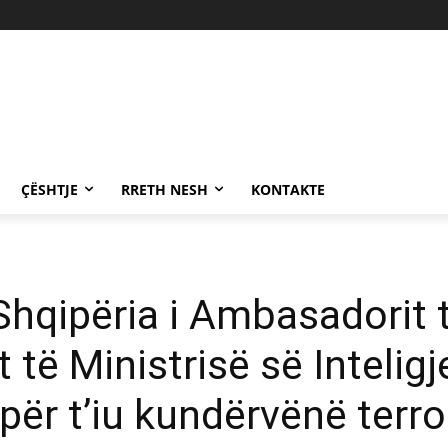
ÇËSHTJE
RRETH NESH
KONTAKTE
Shqipëria i Ambasadorit 
it të Ministrisë së Inteli
për t’iu kundërvënë terro