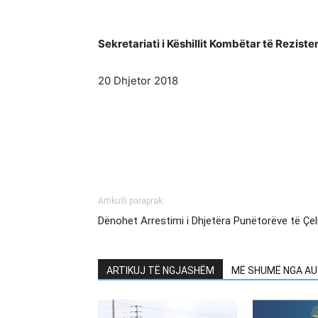
Sekretariati i Këshillit Kombëtar të Reziste
20 Dhjetor 2018
Artikulli paraprak
Dënohet Arrestimi i Dhjetëra Punëtorëve të Çeli
ARTIKUJ TË NGJASHËM
MË SHUMË NGA AU