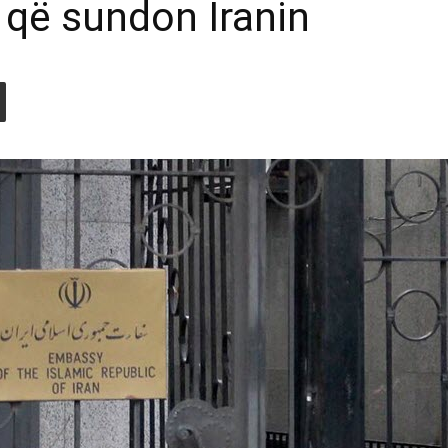
 që sundon Iranin