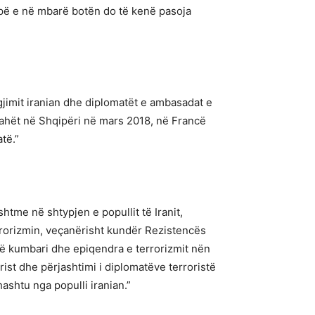
ropë e në mbarë botën do të kenë pasoja
gjimit iranian dhe diplomatët e ambasadat e
llahët në Shqipëri në mars 2018, në Francë
të.”
htme në shtypjen e popullit të Iranit,
rrorizmin, veçanërisht kundër Rezistencës
htë kumbari dhe epiqendra e terrorizmit nën
orist dhe përjashtimi i diplomatëve terroristë
shtu nga populli iranian.”