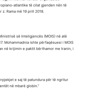
opiano-atlantike të cilat gjenden nën të
r z. Rama më 19 prill 2018.
inistrisë së Inteligjencës (MOIS) në atë
 2017. Mohammadnia ishte përfaqësuesi i MOIS
 në krijimin e paktit bërthamor me Iranin, i
rpjekjet e saj të patundura për të ngritur
dentët në mbarë globin.”