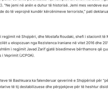
). “Ne jemi në anën e duhur të historisë. Jemi mes vendeve eur
nde do të veprojnë kundër kërcënimeve terroriste,” pati deklarua
jimit në Shqipëri, dhe Mostafa Roudaki, shefi i stacionit të M
 të cilët u ekspozuan nga Rezistenca Iraniane në vitet 2016 dhe
shtëm i regjimit Javad Zarif gjatë bisedimeve bërthamore që çuan
s i Veprimit (JCPOA).
hteteve të Bashkuara ka falenderuar qeverinë e Shqipërisë për “pë
mtarive të tij destabilizuese dhe përpjekjeve për të heshtur disi