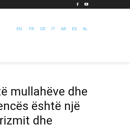
EN
FR
DE
IT
AR
ES
AL
të mullahëve dhe
gjencës është një
rizmit dhe