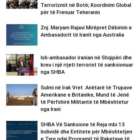
Terrorizmit në Botë; Koordinim Global
për të Frenuar Teheranin
Znj. Maryam Rajavi Mirëpret Dëbimin e
Ambasadorit të Iranit nga Australia
Ish-ambasador iranian në Shqipëri dhe
kreu i një rrjeti terrorist të sanksionuar
nga SHBA
Sulmi në Irak Vret Anëtarë të Trupave
Amerikane e Britanike, Mund të Jenë
të Përfshirë Militantë të Mbështetur
nga Irani
SHBA Vë Sanksione të Reja mbi 13
Individë dhe Entitete për Mbështetjen
e Tyre ndaj Programit të Raketave të