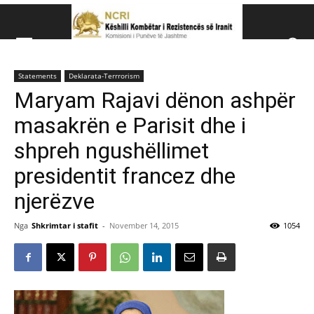
Këshillit Kombëtar të R
Statements
Deklarata-Terrrorism
Këshillit Kombëtar të Rezistencës së Iranit (NCRI)
Maryam Rajavi dënon ashpër
masakrën e Parisit dhe i
shpreh ngushëllimet
presidentit francez dhe
njerëzve
Nga
Shkrimtar i stafit
-
November 14, 2015
1054