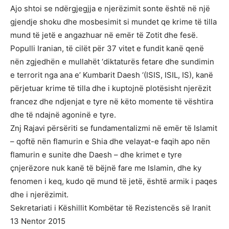
Ajo shtoi se ndërgjegjja e njerëzimit sonte është në një
gjendje shoku dhe mosbesimit si mundet qe krime të tilla
mund të jetë e angazhuar në emër të Zotit dhe fesë.
Populli Iranian, të cilët për 37 vitet e fundit kanë qenë
nën zgjedhën e mullahët ‘diktaturës fetare dhe sundimin
e terrorit nga ana e’ Kumbarit Daesh ‘(ISIS, ISIL, IS), kanë
përjetuar krime të tilla dhe i kuptojnë plotësisht njerëzit
francez dhe ndjenjat e tyre në këto momente të vështira
dhe të ndajnë agoninë e tyre.
Znj Rajavi përsëriti se fundamentalizmi në emër të Islamit
– qoftë nën flamurin e Shia dhe velayat-e faqih apo nën
flamurin e sunite dhe Daesh – dhe krimet e tyre
çnjerëzore nuk kanë të bëjnë fare me Islamin, dhe ky
fenomen i keq, kudo që mund të jetë, është armik i paqes
dhe i njerëzimit.
Sekretariati i Këshillit Kombëtar të Rezistencës së Iranit
13 Nentor 2015