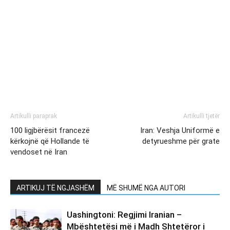
Artikulli paraprak
Artikulli tjetër
100 ligjbërësit francezë
Iran: Veshja Uniformë e
kërkojnë që Hollande të
detyrueshme për grate
vendoset në Iran
ARTIKUJ TË NGJASHËM
MË SHUMË NGA AUTORI
Uashingtoni: Regjimi Iranian –
Mbështetësi më i Madh Shtetëror i