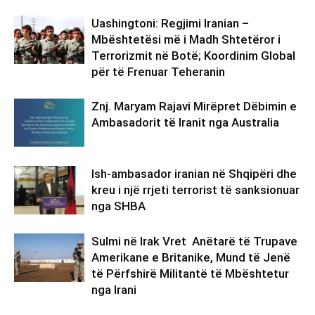
Uashingtoni: Regjimi Iranian –
Mbështetësi më i Madh Shtetëror i
Terrorizmit në Botë; Koordinim Global
për të Frenuar Teheranin
Znj. Maryam Rajavi Mirëpret Dëbimin e
Ambasadorit të Iranit nga Australia
Ish-ambasador iranian në Shqipëri dhe
kreu i një rrjeti terrorist të sanksionuar
nga SHBA
Sulmi në Irak Vret Anëtarë të Trupave
Amerikane e Britanike, Mund të Jenë
të Përfshirë Militantë të Mbështetur
nga Irani