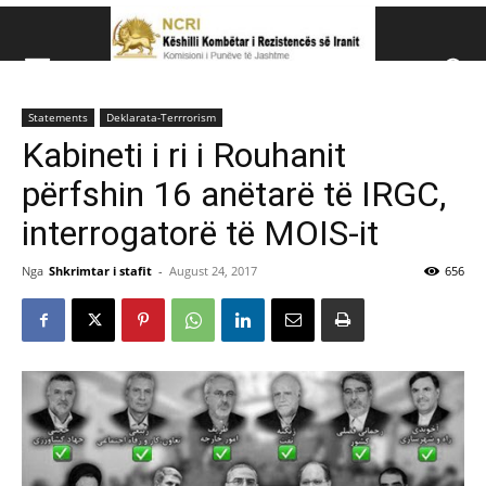
Këshillit Kombëtar të R
Statements
Deklarata-Terrrorism
Këshillit Kombëtar të Rezistencës së Iranit (NCRI)
Kabineti i ri i Rouhanit
përfshin 16 anëtarë të IRGC,
interrogatorë të MOIS-it
Nga
Shkrimtar i stafit
-
August 24, 2017
656