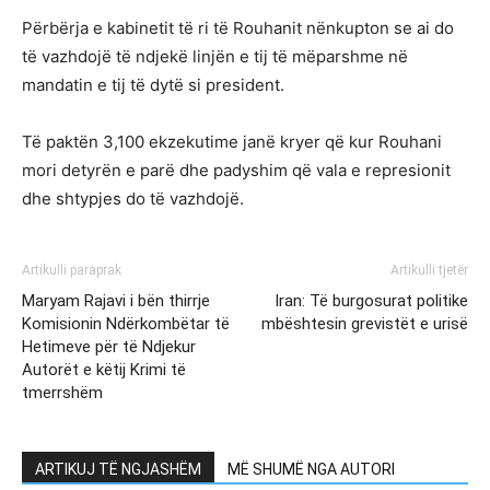
Përbërja e kabinetit të ri të Rouhanit nënkupton se ai do
të vazhdojë të ndjekë linjën e tij të mëparshme në
mandatin e tij të dytë si president.
Të paktën 3,100 ekzekutime janë kryer që kur Rouhani
mori detyrën e parë dhe padyshim që vala e represionit
dhe shtypjes do të vazhdojë.
Artikulli paraprak
Artikulli tjetër
Maryam Rajavi i bën thirrje
Iran: Të burgosurat politike
Komisionin Ndërkombëtar të
mbështesin grevistët e urisë
Hetimeve për të Ndjekur
Autorët e këtij Krimi të
tmerrshëm
ARTIKUJ TË NGJASHËM
MË SHUMË NGA AUTORI