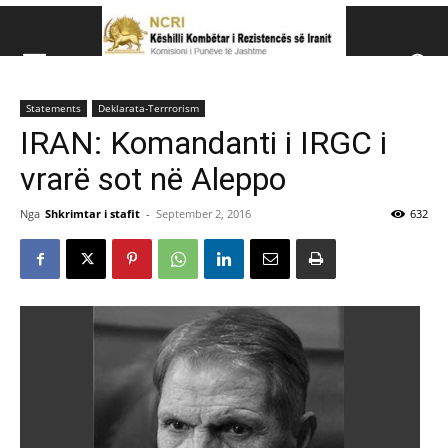
Këshillit Kombëtar të R
Statements
Deklarata-Terrrorism
Këshillit Kombëtar të Rezistencës së Iranit (NCRI)
IRAN: Komandanti i IRGC i
vrarë sot në Aleppo
Nga
Shkrimtar i stafit
-
September 2, 2016
632