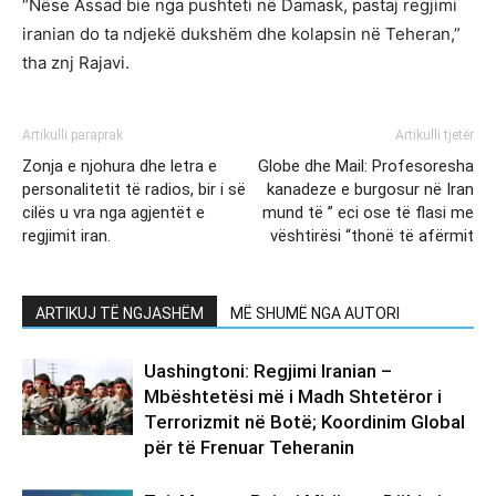
“Nëse Assad bie nga pushteti në Damask, pastaj regjimi
iranian do ta ndjekë dukshëm dhe kolapsin në Teheran,”
tha znj Rajavi.
Artikulli paraprak
Artikulli tjetër
Zonja e njohura dhe letra e
Globe dhe Mail: Profesoresha
personalitetit të radios, bir i së
kanadeze e burgosur në Iran
cilës u vra nga agjentët e
mund të ” eci ose të flasi me
regjimit iran.
vështirësi “thonë të afërmit
ARTIKUJ TË NGJASHËM
MË SHUMË NGA AUTORI
Uashingtoni: Regjimi Iranian –
Mbështetësi më i Madh Shtetëror i
Terrorizmit në Botë; Koordinim Global
për të Frenuar Teheranin