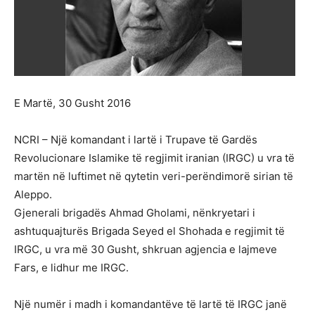
E Martë, 30 Gusht 2016
NCRI – Një komandant i lartë i Trupave të Gardës
Revolucionare Islamike të regjimit iranian (IRGC) u vra të
martën në luftimet në qytetin veri-perëndimorë sirian të
Aleppo.
Gjenerali brigadës Ahmad Gholami, nënkryetari i
ashtuquajturës Brigada Seyed el Shohada e regjimit të
IRGC, u vra më 30 Gusht, shkruan agjencia e lajmeve
Fars, e lidhur me IRGC.
Një numër i madh i komandantëve të lartë të IRGC janë