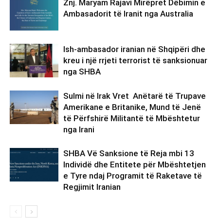
Znj. Maryam Rajavi Mirëpret Dëbimin e
Ambasadorit të Iranit nga Australia
Ish-ambasador iranian në Shqipëri dhe
kreu i një rrjeti terrorist të sanksionuar
nga SHBA
Sulmi në Irak Vret Anëtarë të Trupave
Amerikane e Britanike, Mund të Jenë
të Përfshirë Militantë të Mbështetur
nga Irani
SHBA Vë Sanksione të Reja mbi 13
Individë dhe Entitete për Mbështetjen
e Tyre ndaj Programit të Raketave të
Regjimit Iranian