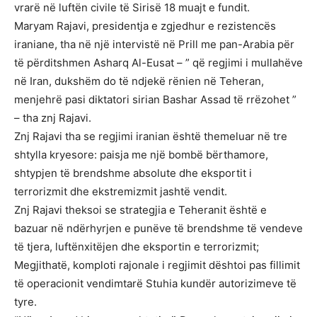
vrarë në luftën civile të Sirisë 18 muajt e fundit.
Maryam Rajavi, presidentja e zgjedhur e rezistencës
iraniane, tha në një intervistë në Prill me pan-Arabia për
të përditshmen Asharq Al-Eusat – ” që regjimi i mullahëve
në Iran, dukshëm do të ndjekë rënien në Teheran,
menjehrë pasi diktatori sirian Bashar Assad të rrëzohet ”
– tha znj Rajavi.
Znj Rajavi tha se regjimi iranian është themeluar në tre
shtylla kryesore: paisja me një bombë bërthamore,
shtypjen të brendshme absolute dhe eksportit i
terrorizmit dhe ekstremizmit jashtë vendit.
Znj Rajavi theksoi se strategjia e Teheranit është e
bazuar në ndërhyrjen e punëve të brendshme të vendeve
të tjera, luftënxitëjen dhe eksportin e terrorizmit;
Megjithatë, komploti rajonale i regjimit dështoi pas fillimit
të operacionit vendimtarë Stuhia kundër autorizimeve të
tyre.