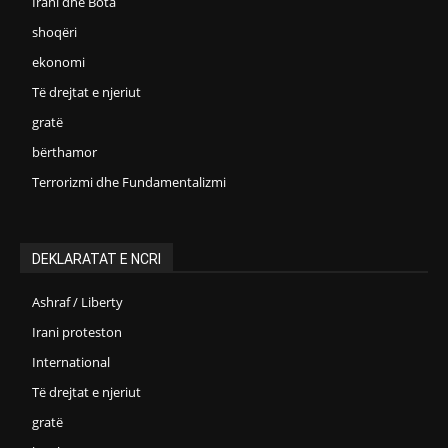
Irani dhe Bota
shoqëri
ekonomi
Të drejtat e njeriut
gratë
bërthamor
Terrorizmi dhe Fundamentalizmi
DEKLARATAT E NCRI
Ashraf / Liberty
Irani proteston
International
Të drejtat e njeriut
gratë