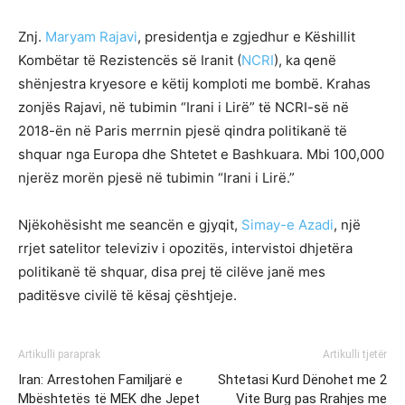
Znj.
Maryam Rajavi
, presidentja e zgjedhur e Këshillit
Kombëtar të Rezistencës së Iranit (
NCRI
), ka qenë
shënjestra kryesore e këtij komploti me bombë. Krahas
zonjës Rajavi, në tubimin “Irani i Lirë” të NCRI-së në
2018-ën në Paris merrnin pjesë qindra politikanë të
shquar nga Europa dhe Shtetet e Bashkuara. Mbi 100,000
njerëz morën pjesë në tubimin “Irani i Lirë.”
Njëkohësisht me seancën e gjyqit,
Simay-e Azadi
, një
rrjet satelitor televiziv i opozitës, intervistoi dhjetëra
politikanë të shquar, disa prej të cilëve janë mes
paditësve civilë të kësaj çështjeje.
Artikulli paraprak
Artikulli tjetër
Iran: Arrestohen Familjarë e
Shtetasi Kurd Dënohet me 2
Mbështetës të MEK dhe Jepet
Vite Burg pas Rrahjes me