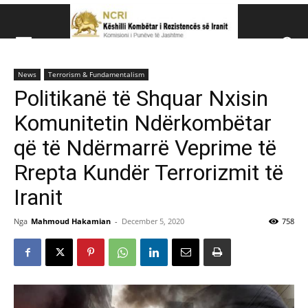
Këshillit Kombëtar të R
News
Terrorism & Fundamentalism
Këshillit Kombëtar të Rezistencës së Iranit (NCRI)
Politikanë të Shquar Nxisin
Komunitetin Ndërkombëtar
që të Ndërmarrë Veprime të
Rrepta Kundër Terrorizmit të
Iranit
Nga
Mahmoud Hakamian
-
December 5, 2020
758