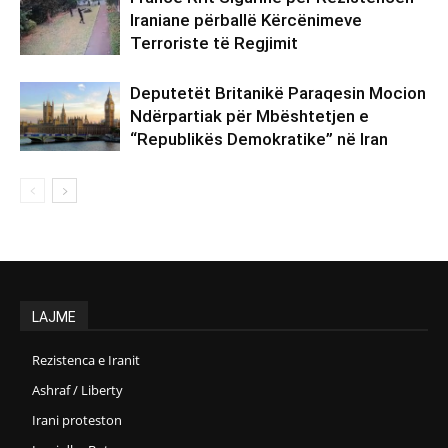
Iraniane përballë Kërcënimeve
Terroriste të Regjimit
Deputetët Britanikë Paraqesin Mocion
Ndërpartiak për Mbështetjen e
“Republikës Demokratike” në Iran
LAJME
Rezistenca e Iranit
Ashraf / Liberty
Irani proteston