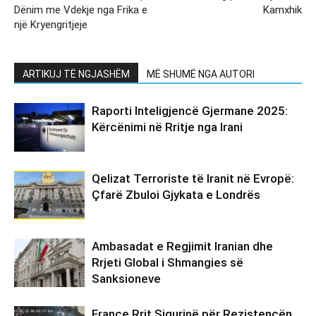
Dënim me Vdekje nga Frika e
Kamxhik
një Kryengritjeje
ARTIKUJ TË NGJASHËM
MË SHUMË NGA AUTORI
Raporti Inteligjencë Gjermane 2025:
Kërcënimi në Rritje nga Irani
Qelizat Terroriste të Iranit në Evropë:
Çfarë Zbuloi Gjykata e Londrës
Ambasadat e Regjimit Iranian dhe
Rrjeti Global i Shmangies së
Sanksioneve
France Rrit Sigurinë për Rezistencën