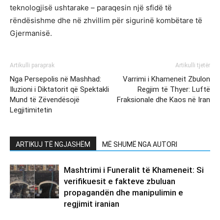
teknologjisë ushtarake – paraqesin një sfidë të
rëndësishme dhe në zhvillim për sigurinë kombëtare të
Gjermanisë.
Artikulli paraprak
Artikulli tjetër
Nga Persepolis në Mashhad:
Varrimi i Khameneit Zbulon
Iluzioni i Diktatorit që Spektakli
Regjim të Thyer: Luftë
Mund të Zëvendësojë
Fraksionale dhe Kaos në Iran
Legjitimitetin
ARTIKUJ TË NGJASHËM
MË SHUMË NGA AUTORI
Mashtrimi i Funeralit të Khameneit: Si
verifikuesit e fakteve zbuluan
propagandën dhe manipulimin e
regjimit iranian