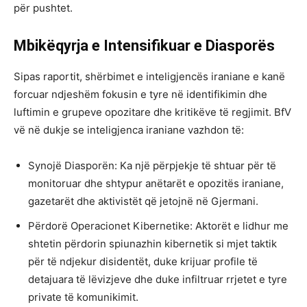
për pushtet.
Mbikëqyrja e Intensifikuar e Diasporës
Sipas raportit, shërbimet e inteligjencës iraniane e kanë
forcuar ndjeshëm fokusin e tyre në identifikimin dhe
luftimin e grupeve opozitare dhe kritikëve të regjimit. BfV
vë në dukje se inteligjenca iraniane vazhdon të:
Synojë Diasporën: Ka një përpjekje të shtuar për të
monitoruar dhe shtypur anëtarët e opozitës iraniane,
gazetarët dhe aktivistët që jetojnë në Gjermani.
Përdorë Operacionet Kibernetike: Aktorët e lidhur me
shtetin përdorin spiunazhin kibernetik si mjet taktik
për të ndjekur disidentët, duke krijuar profile të
detajuara të lëvizjeve dhe duke infiltruar rrjetet e tyre
private të komunikimit.