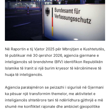
Në Raportin e tij Vjetor 2025 për Mbrojtjen e Kushtetutës,
të publikuar më 30 qershor 2026, agjencia gjermane e
inteligjencës së brendshme (BfV) identifikon Republikën
Islamike të Iranit si një burim kryesor të kërcënimeve të
huaja të inteligjencës.
Agjencia paralajmëron se peizazhi i sigurisë në Gjermani
ka pësuar një transformim themelor, me aktivitetet e
inteligjencës shtetërore tani të ndërlidhura gjithnjë e më
shumë me konfliktet rajonale dhe ambiciet gjeopolitike