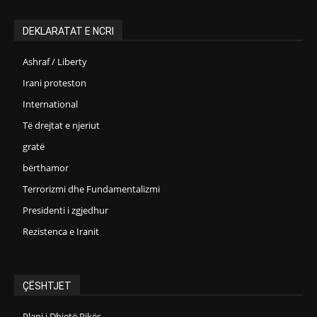
DEKLARATAT E NCRI
Ashraf / Liberty
Irani proteston
International
Të drejtat e njeriut
gratë
bërthamor
Terrorizmi dhe Fundamentalizmi
Presidenti i zgjedhur
Rezistenca e Iranit
ÇËSHTJET
Plani i Dhjetë Pikës