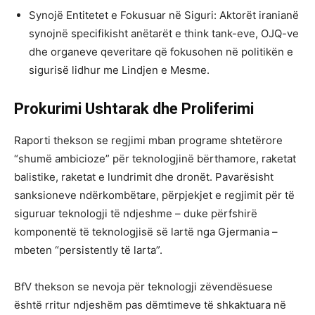
Synojë Entitetet e Fokusuar në Siguri: Aktorët iranianë
synojnë specifikisht anëtarët e think tank-eve, OJQ-ve
dhe organeve qeveritare që fokusohen në politikën e
sigurisë lidhur me Lindjen e Mesme.
Prokurimi Ushtarak dhe Proliferimi
Raporti thekson se regjimi mban programe shtetërore
“shumë ambicioze” për teknologjinë bërthamore, raketat
balistike, raketat e lundrimit dhe dronët. Pavarësisht
sanksioneve ndërkombëtare, përpjekjet e regjimit për të
siguruar teknologji të ndjeshme – duke përfshirë
komponentë të teknologjisë së lartë nga Gjermania –
mbeten “persistently të larta”.
BfV thekson se nevoja për teknologji zëvendësuese
është rritur ndjeshëm pas dëmtimeve të shkaktuara në