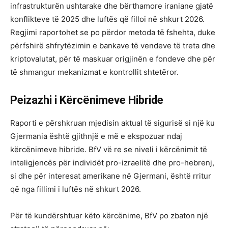
infrastrukturën ushtarake dhe bërthamore iraniane gjatë
konflikteve të 2025 dhe luftës që filloi në shkurt 2026.
Regjimi raportohet se po përdor metoda të fshehta, duke
përfshirë shfrytëzimin e bankave të vendeve të treta dhe
kriptovalutat, për të maskuar origjinën e fondeve dhe për
të shmangur mekanizmat e kontrollit shtetëror.
Peizazhi i Kërcënimeve Hibride
Raporti e përshkruan mjedisin aktual të sigurisë si një ku
Gjermania është gjithnjë e më e ekspozuar ndaj
kërcënimeve hibride. BfV vë re se niveli i kërcënimit të
inteligjencës për individët pro-izraelitë dhe pro-hebrenj,
si dhe për interesat amerikane në Gjermani, është rritur
që nga fillimi i luftës në shkurt 2026.
Për të kundërshtuar këto kërcënime, BfV po zbaton një