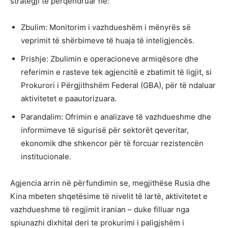
strategji të përqendruar në:
Zbulim: Monitorim i vazhdueshëm i mënyrës së
veprimit të shërbimeve të huaja të inteligjencës.
Prishje: Zbulimin e operacioneve armiqësore dhe
referimin e rasteve tek agjencitë e zbatimit të ligjit, si
Prokurori i Përgjithshëm Federal (GBA), për të ndaluar
aktivitetet e paautorizuara.
Parandalim: Ofrimin e analizave të vazhdueshme dhe
informimeve të sigurisë për sektorët qeveritar,
ekonomik dhe shkencor për të forcuar rezistencën
institucionale.
Agjencia arrin në përfundimin se, megjithëse Rusia dhe
Kina mbeten shqetësime të nivelit të lartë, aktivitetet e
vazhdueshme të regjimit iranian – duke filluar nga
spiunazhi dixhital deri te prokurimi i paligjshëm i