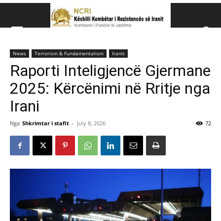
Këshillit Kombëtar të R
News
Terrorism & Fundamentalism
Iranit
Këshillit Kombëtar të Rezistencës së Iranit (NCRI)
Raporti Inteligjencë Gjermane
2025: Kërcënimi në Rritje nga
Irani
Nga
Shkrimtar i stafit
-
July 8, 2026
72