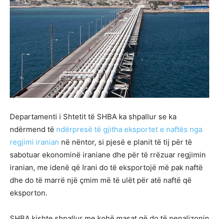
Departamenti i Shtetit të SHBA ka shpallur se ka
ndërmend të
ndërpresë të gjitha eksportet e naftës nga
regjimi iranian
në nëntor, si pjesë e planit të tij për të
sabotuar ekonominë iraniane dhe për të rrëzuar regjimin
iranian, me idenë që Irani do të eksportojë më pak naftë
dhe do të marrë një çmim më të ulët për atë naftë që
eksporton.
SHBA kishte shpallur me kohë masat që do të penalizonin