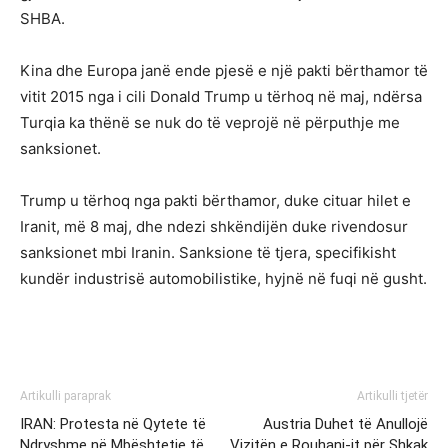
SHBA.
Kina dhe Europa janë ende pjesë e një pakti bërthamor të
vitit 2015 nga i cili Donald Trump u tërhoq në maj, ndërsa
Turqia ka thënë se nuk do të veprojë në përputhje me
sanksionet.
Trump u tërhoq nga pakti bërthamor, duke cituar hilet e
Iranit, më 8 maj, dhe ndezi shkëndijën duke rivendosur
sanksionet mbi Iranin. Sanksione të tjera, specifikisht
kundër industrisë automobilistike, hyjnë në fuqi në gusht.
Artikulli paraprak
Artikulli tjetër
IRAN: Protesta në Qytete të
Austria Duhet të Anullojë
Ndryshme në Mbështetje të
Vizitën e Rouhani-it për Shkak