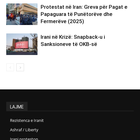
Protestat në Iran: Greva për Pagat e
Papaguara të Punëtorëve dhe
Fermerëve (2025)
Irani në Krizë: Snapback-u i
Sanksioneve të OKB-së
LAJME
Rezistenca e Iranit
Ashraf / Liberty
Irani proteston