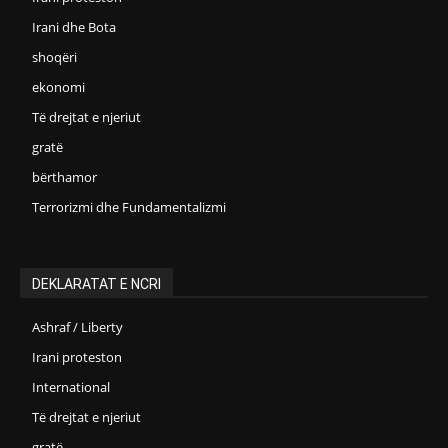
Irani dhe Bota
shoqëri
ekonomi
Të drejtat e njeriut
gratë
bërthamor
Terrorizmi dhe Fundamentalizmi
DEKLARATAT E NCRI
Ashraf / Liberty
Irani proteston
International
Të drejtat e njeriut
gratë