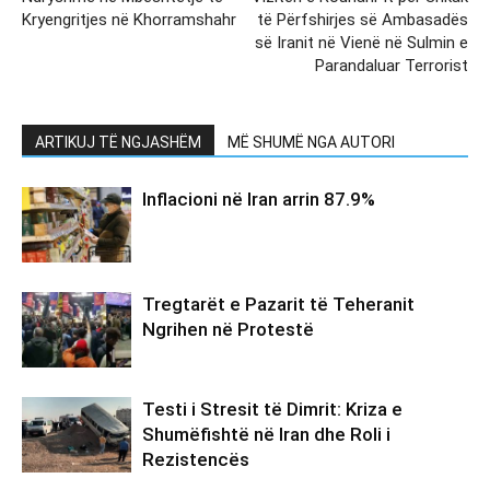
Kryengritjes në Khorramshahr
të Përfshirjes së Ambasadës
së Iranit në Vienë në Sulmin e
Parandaluar Terrorist
ARTIKUJ TË NGJASHËM
MË SHUMË NGA AUTORI
Inflacioni në Iran arrin 87.9%
Tregtarët e Pazarit të Teheranit
Ngrihen në Protestë
Testi i Stresit të Dimrit: Kriza e
Shumëfishtë në Iran dhe Roli i
Rezistencës