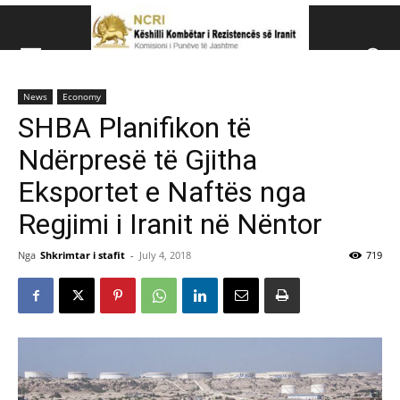
Këshillit Kombëtar të R
News
Economy
Këshillit Kombëtar të Rezistencës së Iranit (NCRI)
SHBA Planifikon të
Ndërpresë të Gjitha
Eksportet e Naftës nga
Regjimi i Iranit në Nëntor
Nga
Shkrimtar i stafit
-
July 4, 2018
719