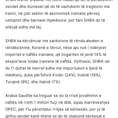
vendet dhe bizneset që do të vazhdonin të tregtonin me
Iranin, në çdo sektor të ekonomisë iraniane përveç
ushqimit dhe barnave mjekësore, por tani SHBA do të
shkojë edhe më tej.
SHBA ka kërcënuar me sanksione të rënda aleaten e
rëndësishme, Korenë e Veriut, nëse ajo nuk i ndërpret
importet e naftës iraniane, që llogariten të jenë 14% të
eksporteve totale iraniane të naftës. Gjithsesi, SHBA-së
do t’i duhet të merret edhe me importuesit e tjerë të
mëdhenj, duke përfshirë Kinën (24%), Indinë (18%),
Turqinë (9%), dhe Italinë (7%).
Arabia Saudite ka treguar se do ta rrisë prodhimin e
naftës në rreth 1 million fuçi në ditë, sipas marrëveshjes
OPEC, për t’iu përshtatur rritjes së kërkesës, por jo të
gjitha vendet kanë thënë se do të zbatojnë kërkesat e