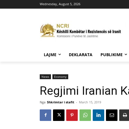
Wednesday, August 5, 2026
LAJME
DEKLARATA
PUBLIKIME
News
Economy
Regjimi Iranian 
Nga
Shkrimtar i stafit
-
March 15, 2019