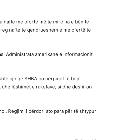
regu nafte me ofertë më të mirë na e bën të
treg nafte të qëndrueshëm e me ofertë të
asi Administrata amerikane e Informacionit
është ajo që SHBA po përpiqet të bëjë
t dhe lëshimet e raketave, si dhe dëshiron
i. Regjimi i përdori ato para për të shtypur
Artikulli tjetër