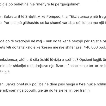
o gjë po bëhet në një “mënyrë të përgjegjshme”.
tike i Sekretarit të Shtetit Mike Pompeo, tha: “Ekzistenca e një t
. Por e dimë gjithashtu se ka shumë variabla që lidhen me një 
që do të skadojnë në maj – nuk do të kenë nevojë për zgjatje p
ëtij viti do ta tejkalojë kërkesën me një shifër prej 440,000 bpd.
unksionuar, atëherë cila është lëvizja e radhës? Opsioni logjik 
n për shkeljet e të drejtave njerëzore, financimin e terrorizmi
ën gjë.
an. Sanksionet nuk po i bëjnë dëm pasi heqja e tyre nuk e ndihmo
rmbysen nga populli, gjë që do të sjellë liri për Iranin.