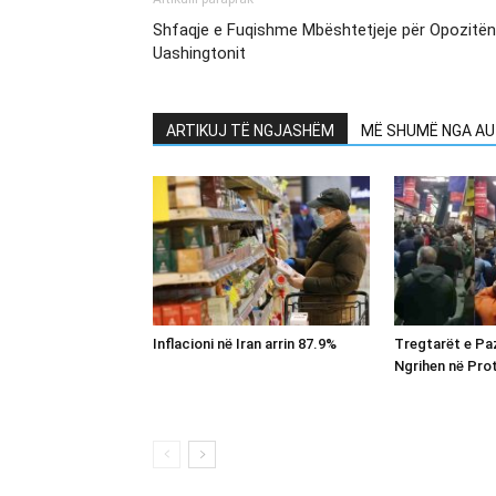
Shfaqje e Fuqishme Mbështetjeje për Opozitën
Uashingtonit
ARTIKUJ TË NGJASHËM
MË SHUMË NGA AU
Inflacioni në Iran arrin 87.9%
Tregtarët e Paz
Ngrihen në Pro