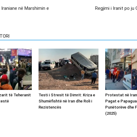
 Iraniane në Marshimin e
Regjimi i Iranit po j
TORI
arit të Teheranit
Testi i Stresit të Dimrit: Kriza e
Protestat në Iran
testë
Shumëfishtë në Iran dhe Roli i
Pagat e Papagua
Rezistencës
Punëtorëve dhe 
(2025)