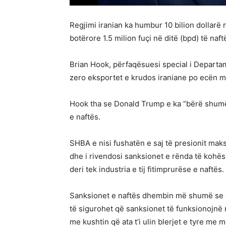
Regjimi iranian ka humbur 10 bilion dollarë
botërore 1.5 milion fuçi në ditë (bpd) të naf
Brian Hook, përfaqësuesi special i Departame
zero eksportet e krudos iraniane po ecën m
Hook tha se Donald Trump e ka “bërë shumë 
e naftës.
SHBA e nisi fushatën e saj të presionit mak
dhe i rivendosi sanksionet e rënda të kohës s
deri tek industria e tij fitimprurëse e naftës.
Sanksionet e naftës dhembin më shumë se gji
të sigurohet që sanksionet të funksionojnë n
me kushtin që ata t’i ulin blerjet e tyre 