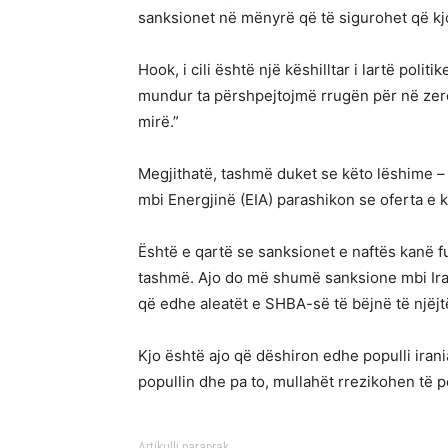
sanksionet në mënyrë që të sigurohet që kj
Hook, i cili është një këshilltar i lartë poli
mundur ta përshpejtojmë rrugën për në zero
mirë.”
Megjithatë, tashmë duket se këto lëshime – 
mbi Energjinë (EIA) parashikon se oferta e k
Është e qartë se sanksionet e naftës kanë f
tashmë. Ajo do më shumë sanksione mbi Irani
që edhe aleatët e SHBA-së të bëjnë të njëjt
Kjo është ajo që dëshiron edhe populli irani
popullin dhe pa to, mullahët rrezikohen të pë
Artikulli paraprak