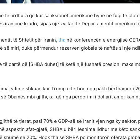
 në të ardhura që kur sanksionet amerikane hynë në fuqi të plot
tës iraniane krudo, sipas një zyrtari të Departamentit amerikan t
ntit të Shtetit për Iranin,
tha
në konferencën e energjisë CERAW
ë së miri, duke përmendur rezervën globale të naftës si një nd
të qartë që [SHBA duhet] të ketë një fushatë presioni maksima
simal vitin e shkuar, kur Trump u tërhoq nga pakti bërthamor i 2
ë Obamës mbi gjithçka, që nga përdorimi i dollarit amerikan nga I
thë të tjerat, pasi 70% e GDP-së së Iranit vjen nga ky sektor, p
ë aspektin afat-gjatë, SHBA u bëri lëshime lidhur me këto sanks
me më shumë se 20%. Hook tha se SHBA po monitoron oferata globa