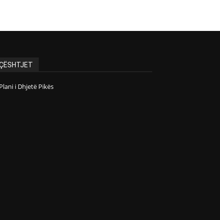
ÇËSHTJET
Plani i Dhjetë Pikës