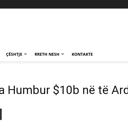
ÇËSHTJE
RRETH NESH
KONTAKTE
Ka Humbur $10b në të Ar