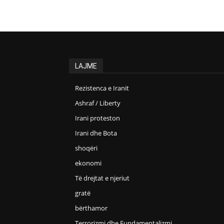
LAJME
Rezistenca e Iranit
Ashraf / Liberty
Irani proteston
Irani dhe Bota
shoqëri
ekonomi
Të drejtat e njeriut
gratë
bërthamor
Terrorizmi dhe Fundamentalizmi