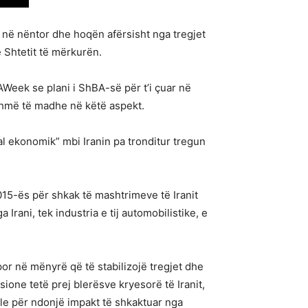
ë në nëntor dhe hoqën afërsisht nga tregjet
ë Shtetit të mërkurën.
eek se plani i ShBA-së për t’i çuar në
ihmë të madhe në këtë aspekt.
l ekonomik” mbi Iranin pa tronditur tregun
015-ës për shkak të mashtrimeve të Iranit
rani, tek industria e tij automobilistike, e
or në mënyrë që të stabilizojë tregjet dhe
ione tetë prej blerësve kryesorë të Iranit,
le për ndonjë impakt të shkaktuar nga