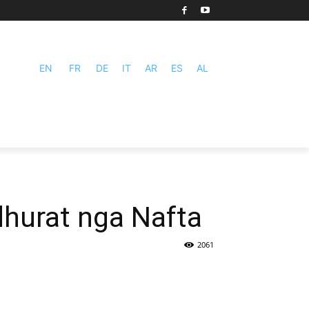
EN
FR
DE
IT
AR
ES
AL
dhurat nga Nafta
2061