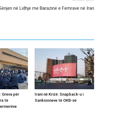
u Gënjen në Lidhje me Barazinë e Femrave në Iran
: Greva për
Irani në Krizë: Snapback-u i
ra të
Sanksioneve të OKB-së
Fermerëve