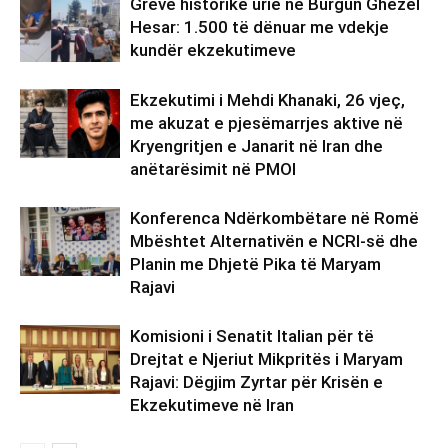
Grevë historike urie në Burgun Ghezel
Hesar: 1.500 të dënuar me vdekje
kundër ekzekutimeve
Ekzekutimi i Mehdi Khanaki, 26 vjeç,
me akuzat e pjesëmarrjes aktive në
Kryengritjen e Janarit në Iran dhe
anëtarësimit në PMOI
Konferenca Ndërkombëtare në Romë
Mbështet Alternativën e NCRI-së dhe
Planin me Dhjetë Pika të Maryam
Rajavi
Komisioni i Senatit Italian për të
Drejtat e Njeriut Mikpritës i Maryam
Rajavi: Dëgjim Zyrtar për Krisën e
Ekzekutimeve në Iran