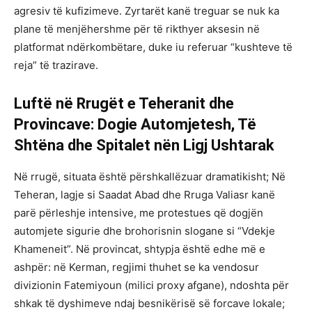
agresiv të kufizimeve. Zyrtarët kanë treguar se nuk ka
plane të menjëhershme për të rikthyer aksesin në
platformat ndërkombëtare, duke iu referuar “kushteve të
reja” të trazirave.
Luftë në Rrugët e Teheranit dhe
Provincave: Dogie Automjetesh, Të
Shtëna dhe Spitalet nën Ligj Ushtarak
Në rrugë, situata është përshkallëzuar dramatikisht; Në
Teheran, lagje si Saadat Abad dhe Rruga Valiasr kanë
parë përleshje intensive, me protestues që dogjën
automjete sigurie dhe brohorisnin slogane si “Vdekje
Khameneit”. Në provincat, shtypja është edhe më e
ashpër: në Kerman, regjimi thuhet se ka vendosur
divizionin Fatemiyoun (milici proxy afgane), ndoshta për
shkak të dyshimeve ndaj besnikërisë së forcave lokale;