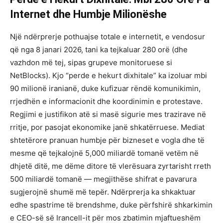
Internet dhe Humbje Milionëshe
Një ndërprerje pothuajse totale e internetit, e vendosur
që nga 8 janari 2026, tani ka tejkaluar 280 orë (dhe
vazhdon më tej, sipas grupeve monitoruese si
NetBlocks). Kjo “perde e hekurt dixhitale” ka izoluar mbi
90 milionë iranianë, duke kufizuar rëndë komunikimin,
rrjedhën e informacionit dhe koordinimin e protestave.
Regjimi e justifikon atë si masë sigurie mes trazirave në
rritje, por pasojat ekonomike janë shkatërruese. Mediat
shtetërore pranuan humbje për bizneset e vogla dhe të
mesme që tejkalojnë 5,000 miliardë tomanë vetëm në
dhjetë ditë, me dëme ditore të vlerësuara zyrtarisht rreth
500 miliardë tomanë — megjithëse shifrat e pavarura
sugjerojnë shumë më tepër. Ndërprerja ka shkaktuar
edhe spastrime të brendshme, duke përfshirë shkarkimin
e CEO-së së Irancell-it për mos zbatimin mjaftueshëm