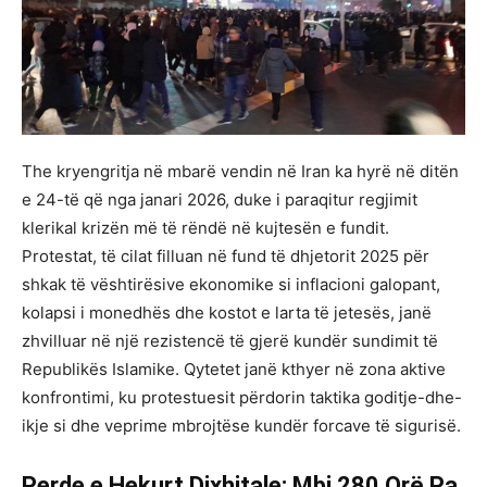
The kryengritja në mbarë vendin në Iran ka hyrë në ditën
e 24-të që nga janari 2026, duke i paraqitur regjimit
klerikal krizën më të rëndë në kujtesën e fundit.
Protestat, të cilat filluan në fund të dhjetorit 2025 për
shkak të vështirësive ekonomike si inflacioni galopant,
kolapsi i monedhës dhe kostot e larta të jetesës, janë
zhvilluar në një rezistencë të gjerë kundër sundimit të
Republikës Islamike. Qytetet janë kthyer në zona aktive
konfrontimi, ku protestuesit përdorin taktika goditje-dhe-
ikje si dhe veprime mbrojtëse kundër forcave të sigurisë.
Perde e Hekurt Dixhitale: Mbi 280 Orë Pa