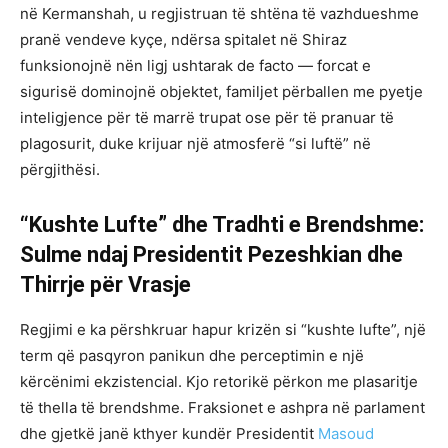
në Kermanshah, u regjistruan të shtëna të vazhdueshme
pranë vendeve kyçe, ndërsa spitalet në Shiraz
funksionojnë nën ligj ushtarak de facto — forcat e
sigurisë dominojnë objektet, familjet përballen me pyetje
inteligjence për të marrë trupat ose për të pranuar të
plagosurit, duke krijuar një atmosferë “si luftë” në
përgjithësi.
“Kushte Lufte” dhe Tradhti e Brendshme:
Sulme ndaj Presidentit Pezeshkian dhe
Thirrje për Vrasje
Regjimi e ka përshkruar hapur krizën si “kushte lufte”, një
term që pasqyron panikun dhe perceptimin e një
kërcënimi ekzistencial. Kjo retorikë përkon me plasaritje
të thella të brendshme. Fraksionet e ashpra në parlament
dhe gjetkë janë kthyer kundër Presidentit
Masoud