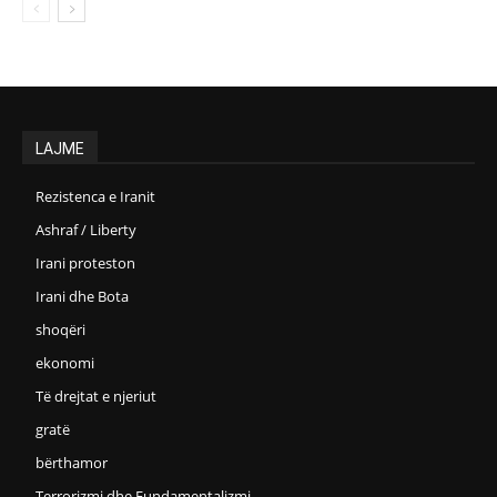
LAJME
Rezistenca e Iranit
Ashraf / Liberty
Irani proteston
Irani dhe Bota
shoqëri
ekonomi
Të drejtat e njeriut
gratë
bërthamor
Terrorizmi dhe Fundamentalizmi