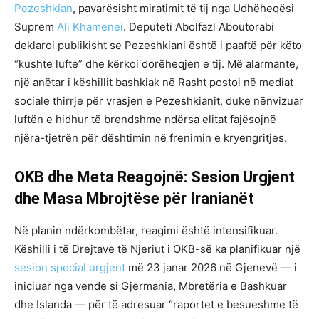
Pezeshkian
, pavarësisht miratimit të tij nga Udhëheqësi
Suprem
Ali Khamenei
. Deputeti Abolfazl Aboutorabi
deklaroi publikisht se Pezeshkiani është i paaftë për këto
“kushte lufte” dhe kërkoi dorëheqjen e tij. Më alarmante,
një anëtar i këshillit bashkiak në Rasht postoi në mediat
sociale thirrje për vrasjen e Pezeshkianit, duke nënvizuar
luftën e hidhur të brendshme ndërsa elitat fajësojnë
njëra-tjetrën për dështimin në frenimin e kryengritjes.
OKB dhe Meta Reagojnë: Sesion Urgjent
dhe Masa Mbrojtëse për Iranianët
Në planin ndërkombëtar, reagimi është intensifikuar.
Këshilli i të Drejtave të Njeriut i OKB-së ka planifikuar një
sesion special urgjent
më 23 janar 2026 në Gjenevë — i
iniciuar nga vende si Gjermania, Mbretëria e Bashkuar
dhe Islanda — për të adresuar “raportet e besueshme të