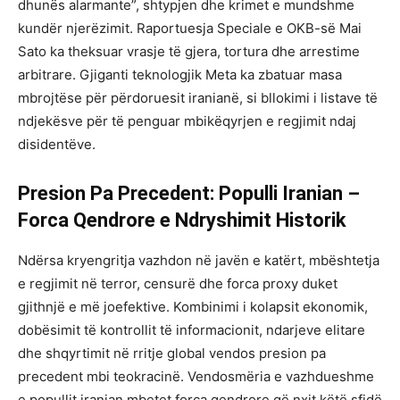
dhunës alarmante”, shtypjen dhe krimet e mundshme
kundër njerëzimit. Raportuesja Speciale e OKB-së Mai
Sato ka theksuar vrasje të gjera, tortura dhe arrestime
arbitrare. Gjiganti teknologjik Meta ka zbatuar masa
mbrojtëse për përdoruesit iranianë, si bllokimi i listave të
ndjekësve për të penguar mbikëqyrjen e regjimit ndaj
disidentëve.
Presion Pa Precedent: Populli Iranian –
Forca Qendrore e Ndryshimit Historik
Ndërsa kryengritja vazhdon në javën e katërt, mbështetja
e regjimit në terror, censurë dhe forca proxy duket
gjithnjë e më joefektive. Kombinimi i kolapsit ekonomik,
dobësimit të kontrollit të informacionit, ndarjeve elitare
dhe shqyrtimit në rritje global vendos presion pa
precedent mbi teokracinë. Vendosmëria e vazhdueshme
e popullit iranian mbetet forca qendrore që nxit këtë sfidë