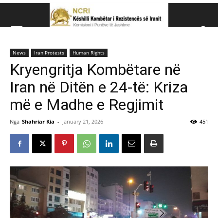
Këshillit Kombëtar të R
News
Iran Protests
Human Rights
Këshillit Kombëtar të Rezistencës së Iranit (NCRI)
Kryengritja Kombëtare në
Iran në Ditën e 24-të: Kriza
më e Madhe e Regjimit
Nga
Shahriar Kia
-
January 21, 2026
451