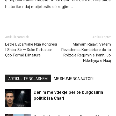
historike ndaj mbijetesës së regjimit.
Artikulli paraprak
Artikulli tjetër
Letrë Dypartiake Nga Kongresi
Maryam Rajavi: Vetëm
I Shba-Së — Duke Refuzuar
Rezistenca Kombëtare do ta
Çdo Formë Diktature
Rrëzojë Regjimin e Iranit, Jo
Ndërhyrja e Huaj
ARTIKUJ TË NGJASHËM
MË SHUMË NGA AUTORI
Dënim me vdekje për të burgosurin
politik Isa Chari