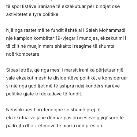
të sportistëve iranianë të ekzekutuar për bindjet ose
aktivitetet e tyre politike.
Një nga rastet më të fundit është ai i Saleh Mohammadi,
një kampion kombëtar 19-vjeçar i mundjes, ekzekutimi i
të cilit në muajin mars shkaktoi reagime të shumta
ndërkombëtare.
Sipas letrës, që nga mesi i marsit Irani ka përjetuar një
valë ekzekutimesh të disidentëve politikë, e konsideruar
si një nga goditjet më të ashpra ndaj kundërshtarëve
politikë gjatë tri dekadave të fundit.
Nënshkruesit pretendojnë se shumë prej të
ekzekutuarve janë dënuar pas proceseve gjyqësore të
padrejta dhe rrëfimeve të marra nën presion.