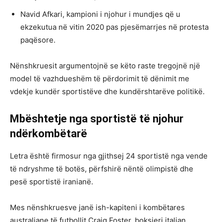
Navid Afkari, kampioni i njohur i mundjes që u
ekzekutua në vitin 2020 pas pjesëmarrjes në protesta
paqësore.
Nënshkruesit argumentojnë se këto raste tregojnë një
model të vazhdueshëm të përdorimit të dënimit me
vdekje kundër sportistëve dhe kundërshtarëve politikë.
Mbështetje nga sportistë të njohur
ndërkombëtarë
Letra është firmosur nga gjithsej 24 sportistë nga vende
të ndryshme të botës, përfshirë nëntë olimpistë dhe
pesë sportistë iranianë.
Mes nënshkruesve janë ish-kapiteni i kombëtares
australiane të futbollit Craig Foster, boksieri italian