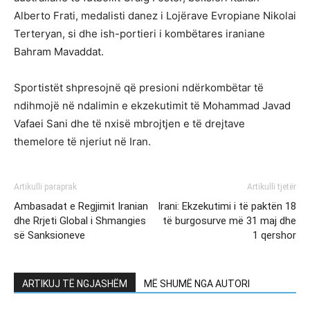
Alberto Frati, medalisti danez i Lojërave Evropiane Nikolai
Terteryan, si dhe ish-portieri i kombëtares iraniane
Bahram Mavaddat.
Sportistët shpresojnë që presioni ndërkombëtar të
ndihmojë në ndalimin e ekzekutimit të Mohammad Javad
Vafaei Sani dhe të nxisë mbrojtjen e të drejtave
themelore të njeriut në Iran.
Artikulli paraprak
Artikulli tjetër
Ambasadat e Regjimit Iranian
Irani: Ekzekutimi i të paktën 18
dhe Rrjeti Global i Shmangies
të burgosurve më 31 maj dhe
së Sanksioneve
1 qershor
ARTIKUJ TË NGJASHËM
MË SHUMË NGA AUTORI