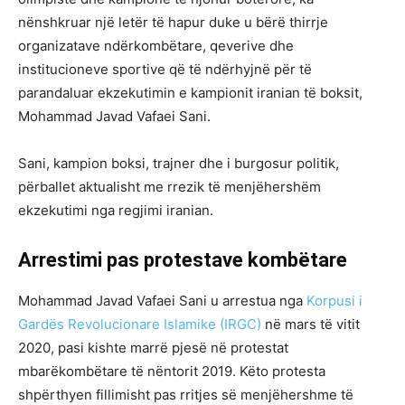
nënshkruar një letër të hapur duke u bërë thirrje
organizatave ndërkombëtare, qeverive dhe
institucioneve sportive që të ndërhyjnë për të
parandaluar ekzekutimin e kampionit iranian të boksit,
Mohammad Javad Vafaei Sani.
Sani, kampion boksi, trajner dhe i burgosur politik,
përballet aktualisht me rrezik të menjëhershëm
ekzekutimi nga regjimi iranian.
Arrestimi pas protestave kombëtare
Mohammad Javad Vafaei Sani u arrestua nga
Korpusi i
Gardës Revolucionare Islamike (IRGC)
në mars të vitit
2020, pasi kishte marrë pjesë në protestat
mbarëkombëtare të nëntorit 2019. Këto protesta
shpërthyen fillimisht pas rritjes së menjëhershme të