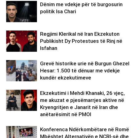
Dënim me vdekje për të burgosurin
politik Isa Chari
Regjimi Klerikal në Iran Ekzekuton
Publikisht Dy Protestues të Rinj në
Isfahan
Grevë historike urie në Burgun Ghezel
Hesar: 1.500 të dënuar me vdekje
kundër ekzekutimeve
Ekzekutimi i Mehdi Khanaki, 26 vjeç,
me akuzat e pjesëmarrjes aktive në
Kryengritjen e Janarit në Iran dhe
anëtarësimit në PMOI
Konferenca Ndërkombëtare në Romë
Mbështet Alternativën e NCRI-së dhe