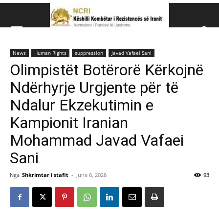
Këshillit Kombëtar të R
News
Human Rights
suppression
Javad Vafaei Sani
Këshillit Kombëtar të Rezistencës së Iranit (NCRI)
Olimpistët Botërorë Kërkojnë
Ndërhyrje Urgjente për të
Ndalur Ekzekutimin e
Kampionit Iranian
Mohammad Javad Vafaei
Sani
Nga
Shkrimtar i stafit
-
June 6, 2026
93