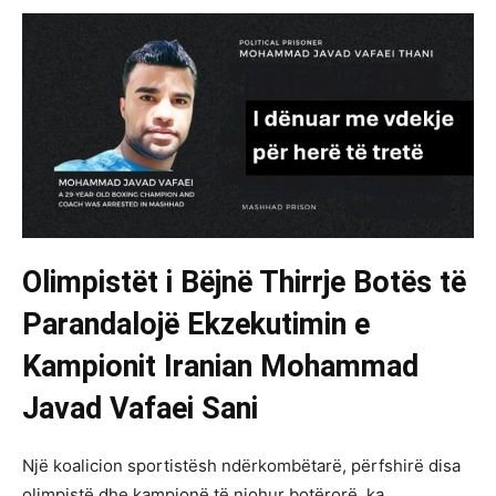
Olimpistët i Bëjnë Thirrje Botës të
Parandalojë Ekzekutimin e
Kampionit Iranian Mohammad
Javad Vafaei Sani
Një koalicion sportistësh ndërkombëtarë, përfshirë disa
olimpistë dhe kampionë të njohur botërorë, ka