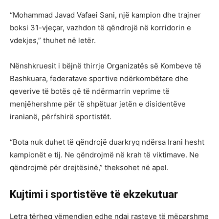
“Mohammad Javad Vafaei Sani, një kampion dhe trajner
boksi 31-vjeçar, vazhdon të qëndrojë në korridorin e
vdekjes,” thuhet në letër.
Nënshkruesit i bëjnë thirrje Organizatës së Kombeve të
Bashkuara, federatave sportive ndërkombëtare dhe
qeverive të botës që të ndërmarrin veprime të
menjëhershme për të shpëtuar jetën e disidentëve
iranianë, përfshirë sportistët.
“Bota nuk duhet të qëndrojë duarkryq ndërsa Irani hesht
kampionët e tij. Ne qëndrojmë në krah të viktimave. Ne
qëndrojmë për drejtësinë,” theksohet në apel.
Kujtimi i sportistëve të ekzekutuar
Letra tërheq vëmendjen edhe ndaj rasteve të mëparshme