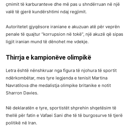
çmimit të karburanteve dhe më pas u shndërruan në një
valë të gjerë kundërshtimi ndaj regjimit.
Autoritetet gjyqësore iraniane e akuzuan atë për veprën
penale të quajtur “korrupsion në tokë”, një akuzë që sipas
ligjit iranian mund të dënohet me vdekje.
Thirrja e kampionëve olimpikë
Letra është nënshkruar nga figura të njohura të sportit
ndërkombëtar, mes tyre legjenda e tenisit Martina
Navratilova dhe medalistja olimpike britanike e notit
Sharron Davies.
Në deklaratën e tyre, sportistët shprehin shqetësim të
thellë për fatin e Vafaei Sani dhe të të burgosurve të tjerë
politikë në Iran.