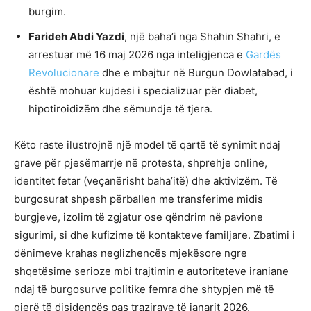
burgim.
Farideh Abdi Yazdi
, një baha’i nga Shahin Shahri, e
arrestuar më 16 maj 2026 nga inteligjenca e
Gardës
Revolucionare
dhe e mbajtur në Burgun Dowlatabad, i
është mohuar kujdesi i specializuar për diabet,
hipotiroidizëm dhe sëmundje të tjera.
Këto raste ilustrojnë një model të qartë të synimit ndaj
grave për pjesëmarrje në protesta, shprehje online,
identitet fetar (veçanërisht baha’itë) dhe aktivizëm. Të
burgosurat shpesh përballen me transferime midis
burgjeve, izolim të zgjatur ose qëndrim në pavione
sigurimi, si dhe kufizime të kontakteve familjare. Zbatimi i
dënimeve krahas neglizhencës mjekësore ngre
shqetësime serioze mbi trajtimin e autoriteteve iraniane
ndaj të burgosurve politike femra dhe shtypjen më të
gjerë të disidencës pas trazirave të janarit 2026.