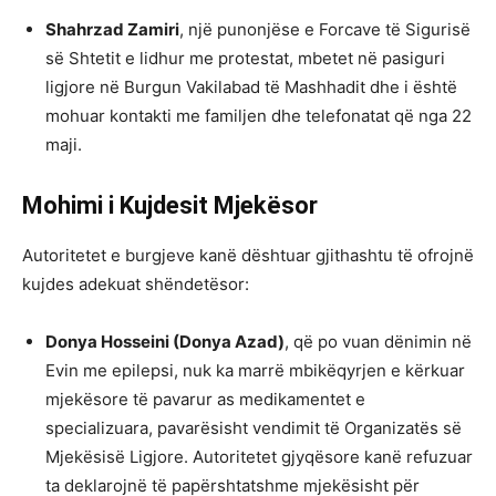
Shahrzad Zamiri
, një punonjëse e Forcave të Sigurisë
së Shtetit e lidhur me protestat, mbetet në pasiguri
ligjore në Burgun Vakilabad të Mashhadit dhe i është
mohuar kontakti me familjen dhe telefonatat që nga 22
maji.
Mohimi i Kujdesit Mjekësor
Autoritetet e burgjeve kanë dështuar gjithashtu të ofrojnë
kujdes adekuat shëndetësor:
Donya Hosseini (Donya Azad)
, që po vuan dënimin në
Evin me epilepsi, nuk ka marrë mbikëqyrjen e kërkuar
mjekësore të pavarur as medikamentet e
specializuara, pavarësisht vendimit të Organizatës së
Mjekësisë Ligjore. Autoritetet gjyqësore kanë refuzuar
ta deklarojnë të papërshtatshme mjekësisht për