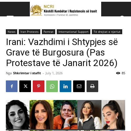
Këshillit Kombëtar të R
News
Iran Protests
Femrat
International Support
Të drejtat e njeriut
Këshillit Kombëtar të Rezistencës së Iranit (NCRI)
Irani: Vazhdimi i Shtypjes së
Grave të Burgosura (Pas
Protestave të Janarit 2026)
Nga
Shkrimtar i stafit
-
July 1, 2026
85