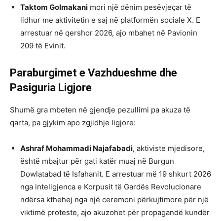
Taktom Golmakani
mori një dënim pesëvjeçar të
lidhur me aktivitetin e saj në platformën sociale X. E
arrestuar në qershor 2026, ajo mbahet në Pavionin
209 të Evinit.
Paraburgimet e Vazhdueshme dhe
Pasiguria Ligjore
Shumë gra mbeten në gjendje pezullimi pa akuza të
qarta, pa gjykim apo zgjidhje ligjore:
Ashraf Mohammadi Najafabadi
, aktiviste mjedisore,
është mbajtur për gati katër muaj në Burgun
Dowlatabad të Isfahanit. E arrestuar më 19 shkurt 2026
nga inteligjenca e Korpusit të Gardës Revolucionare
ndërsa kthehej nga një ceremoni përkujtimore për një
viktimë proteste, ajo akuzohet për propagandë kundër