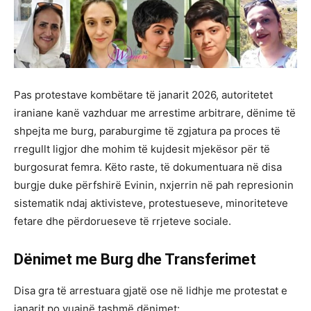
Pas protestave kombëtare të janarit 2026, autoritetet
iraniane kanë vazhduar me arrestime arbitrare, dënime të
shpejta me burg, paraburgime të zgjatura pa proces të
rregullt ligjor dhe mohim të kujdesit mjekësor për të
burgosurat femra. Këto raste, të dokumentuara në disa
burgje duke përfshirë Evinin, nxjerrin në pah represionin
sistematik ndaj aktivisteve, protestueseve, minoriteteve
fetare dhe përdorueseve të rrjeteve sociale.
Dënimet me Burg dhe Transferimet
Disa gra të arrestuara gjatë ose në lidhje me protestat e
janarit po vuajnë tashmë dënimet: