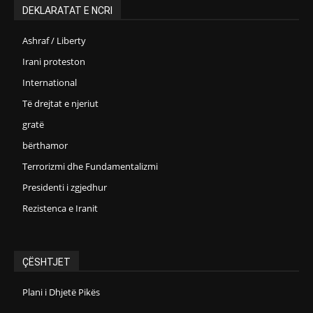
DEKLARATAT E NCRI
Ashraf / Liberty
Irani proteston
International
Të drejtat e njeriut
gratë
bërthamor
Terrorizmi dhe Fundamentalizmi
Presidenti i zgjedhur
Rezistenca e Iranit
ÇËSHTJET
Plani i Dhjetë Pikës