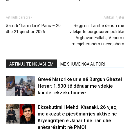
Artikulli paraprak
Artikulli tjetër
Samiti “Irani i Lirë” Paris – 20
Regjimi i Iranit e dënon me
dhe 21 qershor 2026
vdekje të burgosurën politike
Arghavan Fallahi; Veprim i
menjëhershëm i nevojshëm
ARTIKUJ TË NGJASHËM
MË SHUMË NGA AUTORI
Grevë historike urie në Burgun Ghezel
Hesar: 1.500 të dënuar me vdekje
kundër ekzekutimeve
Ekzekutimi i Mehdi Khanaki, 26 vjeç,
me akuzat e pjesëmarrjes aktive në
Kryengritjen e Janarit në Iran dhe
anëtarësimit në PMOI