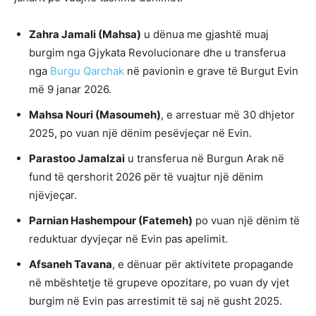
Zahra Jamali (Mahsa)
u dënua me gjashtë muaj
burgim nga Gjykata Revolucionare dhe u transferua
nga
Burgu Qarchak
në pavionin e grave të Burgut Evin
më 9 janar 2026.
Mahsa Nouri (Masoumeh)
, e arrestuar më 30 dhjetor
2025, po vuan një dënim pesëvjeçar në Evin.
Parastoo Jamalzai
u transferua në Burgun Arak në
fund të qershorit 2026 për të vuajtur një dënim
njëvjeçar.
Parnian Hashempour (Fatemeh)
po vuan një dënim të
reduktuar dyvjeçar në Evin pas apelimit.
Afsaneh Tavana
, e dënuar për aktivitete propagande
në mbështetje të grupeve opozitare, po vuan dy vjet
burgim në Evin pas arrestimit të saj në gusht 2025.