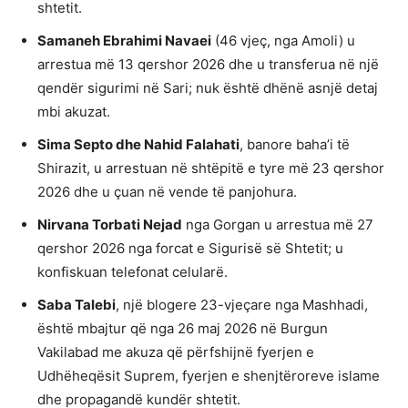
shtetit.
Samaneh Ebrahimi Navaei
(46 vjeç, nga Amoli) u
arrestua më 13 qershor 2026 dhe u transferua në një
qendër sigurimi në Sari; nuk është dhënë asnjë detaj
mbi akuzat.
Sima Septo dhe Nahid Falahati
, banore baha’i të
Shirazit, u arrestuan në shtëpitë e tyre më 23 qershor
2026 dhe u çuan në vende të panjohura.
Nirvana Torbati Nejad
nga Gorgan u arrestua më 27
qershor 2026 nga forcat e Sigurisë së Shtetit; u
konfiskuan telefonat celularë.
Saba Talebi
, një blogere 23-vjeçare nga Mashhadi,
është mbajtur që nga 26 maj 2026 në Burgun
Vakilabad me akuza që përfshijnë fyerjen e
Udhëheqësit Suprem, fyerjen e shenjtëroreve islame
dhe propagandë kundër shtetit.