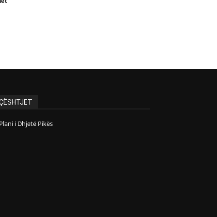
het
ÇËSHTJET
Plani i Dhjetë Pikës