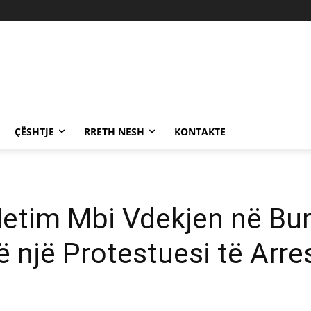
ÇËSHTJE
RRETH NESH
KONTAKTE
r Hetim Mbi Vdekjen në Bu
një Protestuesi të Arres