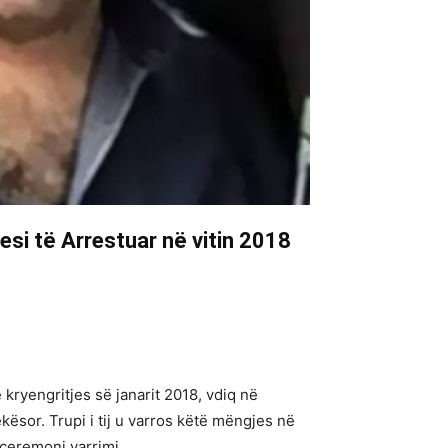
si të Arrestuar në vitin 2018
 kryengritjes së janarit 2018, vdiq në
ësor. Trupi i tij u varros këtë mëngjes në
 ceremoni varrimi.