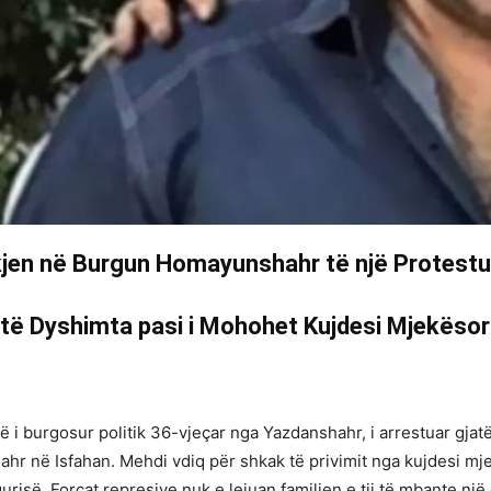
ekjen në Burgun Homayunshahr të një Protestue
 të Dyshimta pasi i Mohohet Kujdesi Mjekësor
ë i burgosur politik 36-vjeçar nga Yazdanshahr, i arrestuar gjatë
 në Isfahan. Mehdi vdiq për shkak të privimit nga kujdesi mjek
risë. Forcat represive nuk e lejuan familjen e tij të mbante një