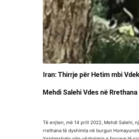
Iran: Thirrje për Hetim mbi Vd
Mehdi Salehi Vdes në Rrethana
Të enjten, më 14 prill 2022, Mehdi Salehi, nj
rrethana të dyshimta në burgun Homayunshahr
Yazdanshahr nën vëzhgimin e forcave të sigu