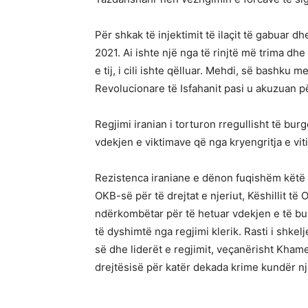
Për shkak të injektimit të ilaçit të gabuar 
2021. Ai ishte një nga të rinjtë më trima dh
e tij, i cili ishte qëlluar. Mehdi, së bashk
Revolucionare të Isfahanit pasi u akuzuan p
Regjimi iranian i torturon rregullisht të burg
vdekjen e viktimave që nga kryengritja e viti
Rezistenca iraniane e dënon fuqishëm këtë k
OKB-së për të drejtat e njeriut, Këshillit t
ndërkombëtar për të hetuar vdekjen e të bur
të dyshimtë nga regjimi klerik. Rasti i shkelj
së dhe liderët e regjimit, veçanërisht Khame
drejtësisë për katër dekada krime kundër nj