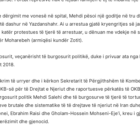
dhe dërgimit me vonesë në spital, Mehdi pësoi një goditje në tru 
e të dashur në Yazdanshahr. Ai u arrestua gjatë kryengritjes së 
u me katër protestues të tjerë të arrestuar, u dënuan me vdekje n
ër Moharebeh (armiqësi kundër Zotit).
osurit, veçanërisht të burgosurit politikë, duke i privuar ata nga
t 2018.
rim të urryer dhe i kërkon Sekretarit të Përgjithshëm të Kombe
ë OKB-së për të Drejtat e Njeriut dhe raportuesve përkatës të O
gosurit politik Mehdi Salehi dhe të burgosurve të tjerë të tort
eve brutale dhe sistematike të të drejtave të njeriut në Iran duhet
nei, Ebrahim Raisi dhe Gholam-Hossein Mohseni-Eje’i, kreu i gjy
erëzimit dhe gjenocid.