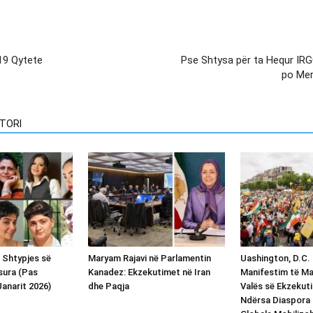
 19 Qytete
Pse Shtysa për ta Hequr IRGC
po Mer
TORI
i Shtypjes së
Maryam Rajavi në Parlamentin
Uashington, D.C. 
sura (Pas
Kanadez: Ekzekutimet në Iran
Manifestim të M
anarit 2026)
dhe Paqja
Valës së Ekzekuti
Ndërsa Diaspora 