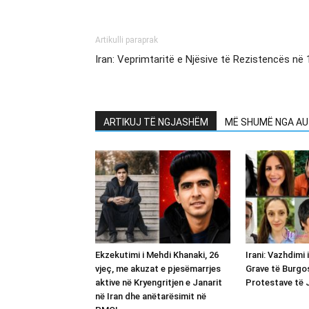
Artikulli paraprak
Iran: Veprimtaritë e Njësive të Rezistencës në
ARTIKUJ TË NGJASHËM
MË SHUMË NGA AU
Ekzekutimi i Mehdi Khanaki, 26
Irani: Vazhdimi 
vjeç, me akuzat e pjesëmarrjes
Grave të Burgo
aktive në Kryengritjen e Janarit
Protestave të J
në Iran dhe anëtarësimit në