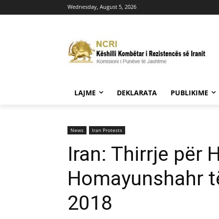
Wednesday, August 5, 2026
LAJME
DEKLARATA
PUBLIKIME
News
Iran Protests
Iran: Thirrje pë
Homayunshahr të 
2018