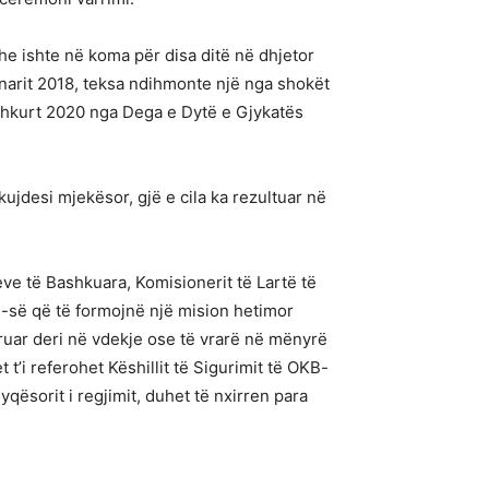
dhe ishte në koma për disa ditë në dhjetor
janarit 2018, teksa ndihmonte një nga shokët
ë shkurt 2020 nga Dega e Dytë e Gjykatës
 kujdesi mjekësor, gjë e cila ka rezultuar në
ve të Bashkuara, Komisionerit të Lartë të
KB-së që të formojnë një mision hetimor
uruar deri në vdekje ose të vrarë në mënyrë
 t’i referohet Këshillit të Sigurimit të OKB-
qësorit i regjimit, duhet të nxirren para