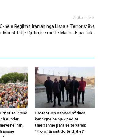
Artikulli tjetër
-në e Regjimit Iranian nga Lista e Terroristëve
r Mbështetje Gjithnjë e më të Madhe Bipartiake
Pritet të Presë
Protestues iranianë sfidues
adh Kundër
këndojnë në një video të
meve në Iran,
tmerrshme para se të varen:
Iraniane
“Froni i tiranit do të thyhet”