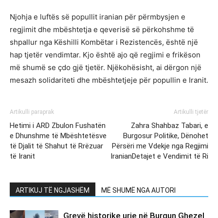
Njohja e luftës së popullit iranian për përmbysjen e
regjimit dhe mbështetja e qeverisë së përkohshme të
shpallur nga Këshilli Kombëtar i Rezistencës, është një
hap tjetër vendimtar. Kjo është ajo që regjimi e frikëson
më shumë se çdo gjë tjetër. Njëkohësisht, ai dërgon një
mesazh solidariteti dhe mbështetjeje për popullin e Iranit.
Artikulli paraprak
Artikulli tjetër
Hetimi i ARD Zbulon Fushatën
Zahra Shahbaz Tabari, e
e Dhunshme të Mbështetësve
Burgosur Politike, Dënohet
të Djalit të Shahut të Rrëzuar
Përsëri me Vdekje nga Regjimi
të Iranit
IranianDetajet e Vendimit të Ri
ARTIKUJ TË NGJASHËM
MË SHUMË NGA AUTORI
Grevë historike urie në Burgun Ghezel