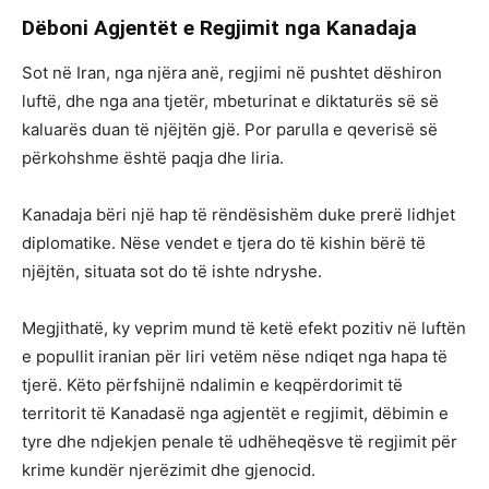
Dëboni Agjentët e Regjimit nga Kanadaja
Sot në Iran, nga njëra anë, regjimi në pushtet dëshiron
luftë, dhe nga ana tjetër, mbeturinat e diktaturës së së
kaluarës duan të njëjtën gjë. Por parulla e qeverisë së
përkohshme është paqja dhe liria.
Kanadaja bëri një hap të rëndësishëm duke prerë lidhjet
diplomatike. Nëse vendet e tjera do të kishin bërë të
njëjtën, situata sot do të ishte ndryshe.
Megjithatë, ky veprim mund të ketë efekt pozitiv në luftën
e popullit iranian për liri vetëm nëse ndiqet nga hapa të
tjerë. Këto përfshijnë ndalimin e keqpërdorimit të
territorit të Kanadasë nga agjentët e regjimit, dëbimin e
tyre dhe ndjekjen penale të udhëheqësve të regjimit për
krime kundër njerëzimit dhe gjenocid.