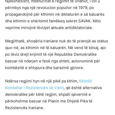
Njëkohësisht, mbeturinat e regjimit të Shahut, i cili u
përmbys nga një revolucion popullor në 1979, po
propagandojnë për kthimin në diktaturën e së kaluarës
dhe kthimin e shërbimit famëkeq sekret SAVAK. Këto
veprime minojnë lëvizjet aktuale antidiktatoriale.
Megjithatë, shoqëria iraniane nuk do të pranojë as status
quo-në, as kthimin në të kaluarën. Në vend të kësaj, ajo
po lëviz drejt krijimit të një Republike Demokratike
bazuar në ndarjen e fesë nga shteti, autonominë për
kombësitë e shtypura dhe barazinë gjinore.
Ndërsa regjimi hyn në një pikë pa kthim,
Këshilli
Kombëtar i Rezistencës së Iranit
, që është alternativa
demokratike për këtë regjim, shpalli qeverinë e
përkohshme bazuar në Planin me Dhjetë Pika të
Rezistencës Iraniane.