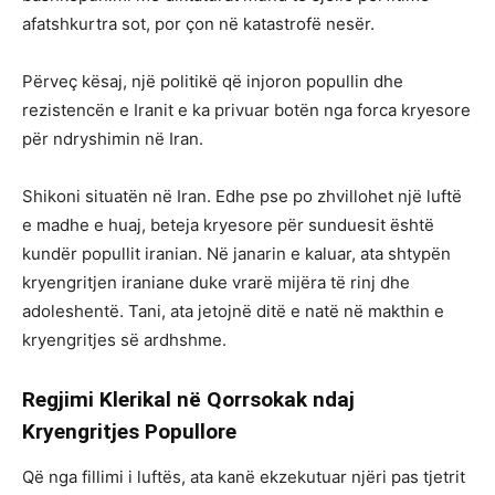
afatshkurtra sot, por çon në katastrofë nesër.
Përveç kësaj, një politikë që injoron popullin dhe
rezistencën e Iranit e ka privuar botën nga forca kryesore
për ndryshimin në Iran.
Shikoni situatën në Iran. Edhe pse po zhvillohet një luftë
e madhe e huaj, beteja kryesore për sunduesit është
kundër popullit iranian. Në janarin e kaluar, ata shtypën
kryengritjen iraniane duke vrarë mijëra të rinj dhe
adoleshentë. Tani, ata jetojnë ditë e natë në makthin e
kryengritjes së ardhshme.
Regjimi Klerikal në Qorrsokak ndaj
Kryengritjes Popullore
Që nga fillimi i luftës, ata kanë ekzekutuar njëri pas tjetrit