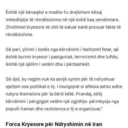
Është një kënaqësi e madhe t’u drejtohem kësaj
mbledhjeje të rëndësishme në një kohë kaq vendimtare.
Zhvillimet kryesore të vitit të kaluar kanë provuar fakte të
rëndësishme.
Së pari, çlirimi i botës nga kërcënimi i fashizmit fetar, që
është burimi kryesor i pasigurisë, terrorizmit dhe luftës,
është një qëllim i vetëm dhe i përbashkët.
Së dyti, ky regjim nuk ka asnjë synim për të ndryshuar
sjelljen ose politikat e tij. I mungojnë si aftësia ashtu edhe
natyra themelore për ta bërë këtë. Prandaj, këtij
kërcënimi i përgjigjet vetëm një zgjidhje: përmbysja nga
populli iranian dhe rezistenca e tij e organizuar.”
Forca Kryesore për Ndryshimin në Iran