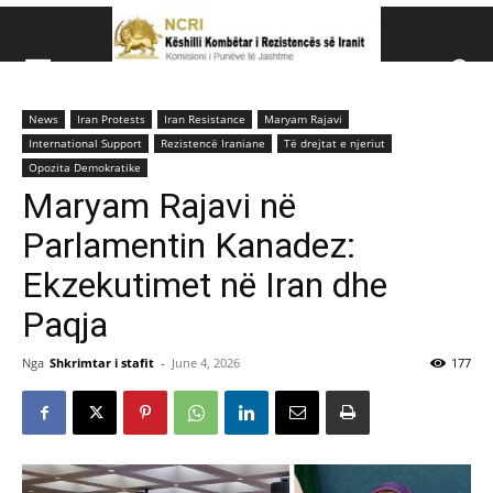
Këshillit Kombëtar të R
News
Iran Protests
Iran Resistance
Maryam Rajavi
Këshillit Kombëtar të Rezistencës së Iranit (NCRI)
International Support
Rezistencë Iraniane
Të drejtat e njeriut
Opozita Demokratike
Maryam Rajavi në
Parlamentin Kanadez:
Ekzekutimet në Iran dhe
Paqja
Nga
Shkrimtar i stafit
-
June 4, 2026
177