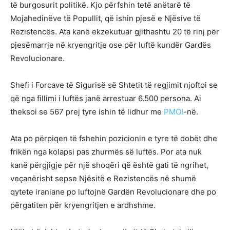
të burgosurit politikë. Kjo përfshin tetë anëtarë të
Mojahedinëve të Popullit, që ishin pjesë e Njësive të
Rezistencës. Ata kanë ekzekutuar gjithashtu 20 të rinj për
pjesëmarrje në kryengritje ose për luftë kundër Gardës
Revolucionare.
Shefi i Forcave të Sigurisë së Shtetit të regjimit njoftoi se
që nga fillimi i luftës janë arrestuar 6.500 persona. Ai
theksoi se 567 prej tyre ishin të lidhur me
PMOI
-në.
Ata po përpiqen të fshehin pozicionin e tyre të dobët dhe
frikën nga kolapsi pas zhurmës së luftës. Por ata nuk
kanë përgjigje për një shoqëri që është gati të ngrihet,
veçanërisht sepse Njësitë e Rezistencës në shumë
qytete iraniane po luftojnë Gardën Revolucionare dhe po
përgatiten për kryengritjen e ardhshme.