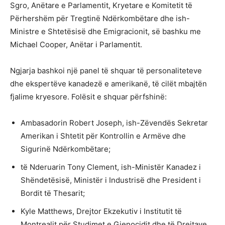
Sgro, Anëtare e Parlamentit, Kryetare e Komitetit të
Përhershëm për Tregtinë Ndërkombëtare dhe ish-
Ministre e Shtetësisë dhe Emigracionit, së bashku me
Michael Cooper, Anëtar i Parlamentit.
Ngjarja bashkoi një panel të shquar të personaliteteve
dhe ekspertëve kanadezë e amerikanë, të cilët mbajtën
fjalime kryesore. Folësit e shquar përfshinë:
Ambasadorin Robert Joseph, ish-Zëvendës Sekretar
Amerikan i Shtetit për Kontrollin e Armëve dhe
Sigurinë Ndërkombëtare;
të Nderuarin Tony Clement, ish-Ministër Kanadez i
Shëndetësisë, Ministër i Industrisë dhe President i
Bordit të Thesarit;
Kyle Matthews, Drejtor Ekzekutiv i Institutit të
Montrealit për Studimet e Gjenocidit dhe të Drejtave