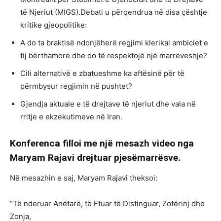
të Njeriut (MIGS).Debati u përqendrua në disa çështje
kritike gjeopolitike:
A do ta braktisë ndonjëherë regjimi klerikal ambiciet e
tij bërthamore dhe do të respektojë një marrëveshje?
Cili alternativë e zbatueshme ka aftësinë për të
përmbysur regjimin në pushtet?
Gjendja aktuale e të drejtave të njeriut dhe vala në
rritje e ekzekutimeve në Iran.
Konferenca filloi me një mesazh video nga
Maryam Rajavi drejtuar pjesëmarrësve.
Në mesazhin e saj, Maryam Rajavi theksoi:
“Të nderuar Anëtarë, të Ftuar të Distinguar, Zotërinj dhe
Zonja,