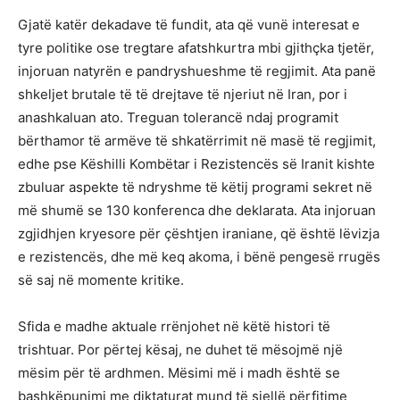
Gjatë katër dekadave të fundit, ata që vunë interesat e
tyre politike ose tregtare afatshkurtra mbi gjithçka tjetër,
injoruan natyrën e pandryshueshme të regjimit. Ata panë
shkeljet brutale të të drejtave të njeriut në Iran, por i
anashkaluan ato. Treguan tolerancë ndaj programit
bërthamor të armëve të shkatërrimit në masë të regjimit,
edhe pse Këshilli Kombëtar i Rezistencës së Iranit kishte
zbuluar aspekte të ndryshme të këtij programi sekret në
më shumë se 130 konferenca dhe deklarata. Ata injoruan
zgjidhjen kryesore për çështjen iraniane, që është lëvizja
e rezistencës, dhe më keq akoma, i bënë pengesë rrugës
së saj në momente kritike.
Sfida e madhe aktuale rrënjohet në këtë histori të
trishtuar. Por përtej kësaj, ne duhet të mësojmë një
mësim për të ardhmen. Mësimi më i madh është se
bashkëpunimi me diktaturat mund të sjellë përfitime