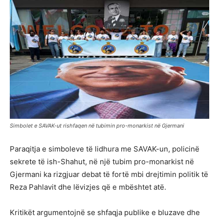
Simbolet e SAVAK-ut rishfaqen në tubimin pro-monarkist në Gjermani
Paraqitja e simboleve të lidhura me SAVAK-un, policinë
sekrete të ish-Shahut, në një tubim pro-monarkist në
Gjermani ka rizgjuar debat të fortë mbi drejtimin politik të
Reza Pahlavit dhe lëvizjes që e mbështet atë.
Kritikët argumentojnë se shfaqja publike e bluzave dhe