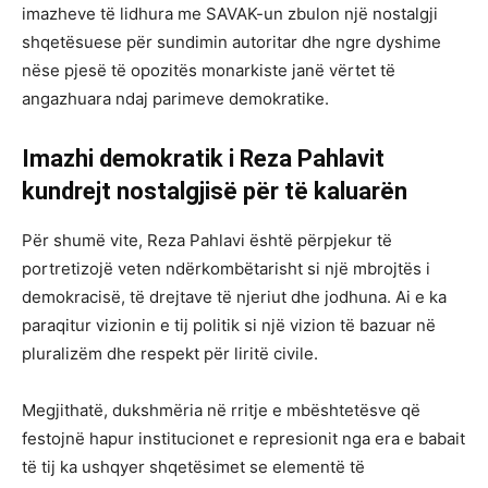
imazheve të lidhura me SAVAK-un zbulon një nostalgji
shqetësuese për sundimin autoritar dhe ngre dyshime
nëse pjesë të opozitës monarkiste janë vërtet të
angazhuara ndaj parimeve demokratike.
Imazhi demokratik i Reza Pahlavit
kundrejt nostalgjisë për të kaluarën
Për shumë vite, Reza Pahlavi është përpjekur të
portretizojë veten ndërkombëtarisht si një mbrojtës i
demokracisë, të drejtave të njeriut dhe jodhuna. Ai e ka
paraqitur vizionin e tij politik si një vizion të bazuar në
pluralizëm dhe respekt për liritë civile.
Megjithatë, dukshmëria në rritje e mbështetësve që
festojnë hapur institucionet e represionit nga era e babait
të tij ka ushqyer shqetësimet se elementë të