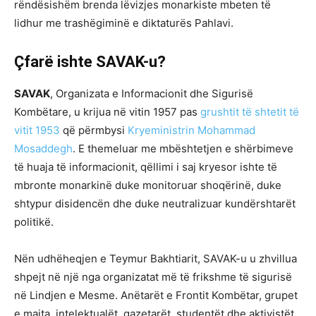
rëndësishëm brenda lëvizjes monarkiste mbeten të
lidhur me trashëgiminë e diktaturës Pahlavi.
Çfarë ishte SAVAK-u?
SAVAK
, Organizata e Informacionit dhe Sigurisë
Kombëtare, u krijua në vitin 1957 pas
grushtit të shtetit të
vitit 1953
që përmbysi
Kryeministrin Mohammad
Mosaddegh
. E themeluar me mbështetjen e shërbimeve
të huaja të informacionit, qëllimi i saj kryesor ishte të
mbronte monarkinë duke monitoruar shoqërinë, duke
shtypur disidencën dhe duke neutralizuar kundërshtarët
politikë.
Nën udhëheqjen e Teymur Bakhtiarit, SAVAK-u u zhvillua
shpejt në një nga organizatat më të frikshme të sigurisë
në Lindjen e Mesme. Anëtarët e Frontit Kombëtar, grupet
e majta, intelektualët, gazetarët, studentët dhe aktivistët