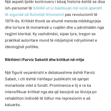
Një aspekt tjetër kontrovers i kësaj historie është se disa
ish-personel të
SAVAK-ut iu bashkuan më vonë aparatit
të sigurisë së Ruhollah Khomeinit
pas revolucionit të
1979-ës. Kritikët thonë se shumë metoda mbikëqyrjeje
dhe torture të monarkisë u ruajtën dhe u përshtatën nga
regjimi klerikal. Ky vazhdimësi, sipas tyre, tregon se
praktikat autoritare mund të mbijetojnë ndryshimet e
ideologjisë politike.
Rikthimi i Parviz Sabetit dhe kritikat në rritje
Një figurë veçanërisht e debatueshme është Parviz
Sabeti, i cili është rishfaqur publikisht në qarqet
monarkiste vitet e fundit. Prominenca e tij e re ka
intensifikuar kritikat nga ata që besojnë se lëvizja po
rehabiliton individë të lidhur me represionin e së
kaluarës.