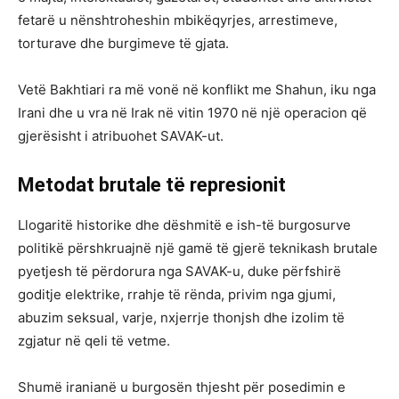
fetarë u nënshtroheshin mbikëqyrjes, arrestimeve,
torturave dhe burgimeve të gjata.
Vetë Bakhtiari ra më vonë në konflikt me Shahun, iku nga
Irani dhe u vra në Irak në vitin 1970 në një operacion që
gjerësisht i atribuohet SAVAK-ut.
Metodat brutale të represionit
Llogaritë historike dhe dëshmitë e ish-të burgosurve
politikë përshkruajnë një gamë të gjerë teknikash brutale
pyetjesh të përdorura nga SAVAK-u, duke përfshirë
goditje elektrike, rrahje të rënda, privim nga gjumi,
abuzim seksual, varje, nxjerrje thonjsh dhe izolim të
zgjatur në qeli të vetme.
Shumë iranianë u burgosën thjesht për posedimin e