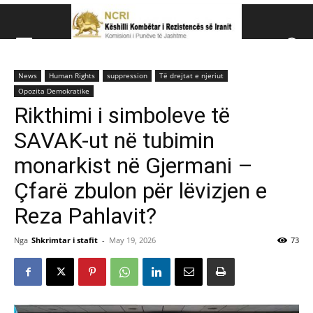
Këshillit Kombëtar të R
News
Human Rights
suppression
Të drejtat e njeriut
Këshillit Kombëtar të Rezistencës së Iranit (NCRI)
Opozita Demokratike
Rikthimi i simboleve të
SAVAK-ut në tubimin
monarkist në Gjermani –
Çfarë zbulon për lëvizjen e
Reza Pahlavit?
Nga
Shkrimtar i stafit
-
May 19, 2026
73