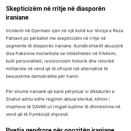
Skepticizëm në rritje në diasporën
iraniane
Incidenti në Gjermani vjen në një kohë kur lëvizja e Reza
Pahlavit po përballet me skepticizëm në rritje në
segmente të diasporës iraniane. Kundërshtarët akuzojnë
disa fraksione monarkiste se mbështeten në frikësim,
kulti personaliteti, revizionizëm historik dhe retorikë
militariste në vend që të ofrojnë një alternativë të
besueshme demokratike për Iranin.
Për shumë iranianë që kanë përjetuar si diktaturën e
Shahut ashtu edhe regjimin aktual klerikal, kthimi i
imazheve të SAVAK-ut ringjall kujtime të dhimbshme në
vend që të frymëzojë shpresë.
Pyetja qendrore për opozitën iraniane