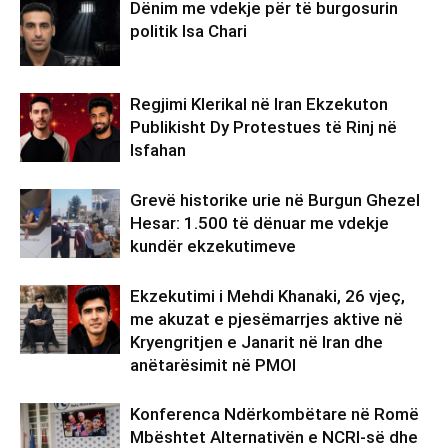
Dënim me vdekje për të burgosurin
politik Isa Chari
Regjimi Klerikal në Iran Ekzekuton
Publikisht Dy Protestues të Rinj në
Isfahan
Grevë historike urie në Burgun Ghezel
Hesar: 1.500 të dënuar me vdekje
kundër ekzekutimeve
Ekzekutimi i Mehdi Khanaki, 26 vjeç,
me akuzat e pjesëmarrjes aktive në
Kryengritjen e Janarit në Iran dhe
anëtarësimit në PMOI
Konferenca Ndërkombëtare në Romë
Mbështet Alternativën e NCRI-së dhe