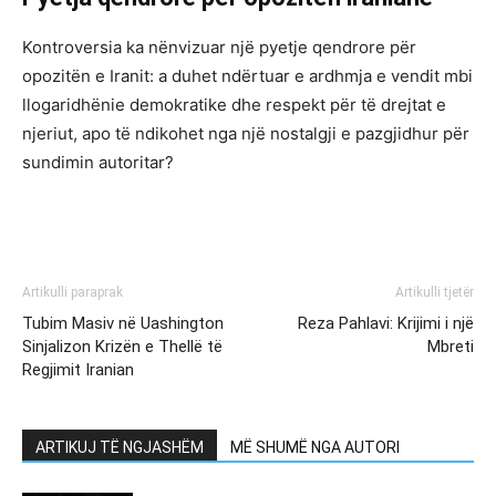
Kontroversia ka nënvizuar një pyetje qendrore për
opozitën e Iranit: a duhet ndërtuar e ardhmja e vendit mbi
llogaridhënie demokratike dhe respekt për të drejtat e
njeriut, apo të ndikohet nga një nostalgji e pazgjidhur për
sundimin autoritar?
Artikulli paraprak
Artikulli tjetër
Tubim Masiv në Uashington
Reza Pahlavi: Krijimi i një
Sinjalizon Krizën e Thellë të
Mbreti
Regjimit Iranian
ARTIKUJ TË NGJASHËM
MË SHUMË NGA AUTORI