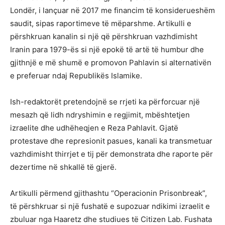
Londër, i lançuar në 2017 me financim të konsiderueshëm
saudit, sipas raportimeve të mëparshme. Artikulli e
përshkruan kanalin si një që përshkruan vazhdimisht
Iranin para 1979-ës si një epokë të artë të humbur dhe
gjithnjë e më shumë e promovon Pahlavin si alternativën
e preferuar ndaj Republikës Islamike.
Ish-redaktorët pretendojnë se rrjeti ka përforcuar një
mesazh që lidh ndryshimin e regjimit, mbështetjen
izraelite dhe udhëheqjen e Reza Pahlavit. Gjatë
protestave dhe represionit pasues, kanali ka transmetuar
vazhdimisht thirrjet e tij për demonstrata dhe raporte për
dezertime në shkallë të gjerë.
Artikulli përmend gjithashtu “Operacionin Prisonbreak”,
të përshkruar si një fushatë e supozuar ndikimi izraelit e
zbuluar nga Haaretz dhe studiues të Citizen Lab. Fushata