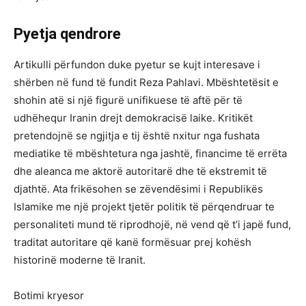
Pyetja qendrore
Artikulli përfundon duke pyetur se kujt interesave i
shërben në fund të fundit Reza Pahlavi. Mbështetësit e
shohin atë si një figurë unifikuese të aftë për të
udhëhequr Iranin drejt demokracisë laike. Kritikët
pretendojnë se ngjitja e tij është nxitur nga fushata
mediatike të mbështetura nga jashtë, financime të errëta
dhe aleanca me aktorë autoritarë dhe të ekstremit të
djathtë. Ata frikësohen se zëvendësimi i Republikës
Islamike me një projekt tjetër politik të përqendruar te
personaliteti mund të riprodhojë, në vend që t’i japë fund,
traditat autoritare që kanë formësuar prej kohësh
historinë moderne të Iranit.
Botimi kryesor