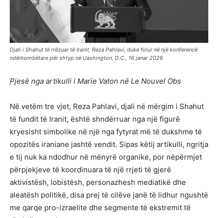
Djali i Shahut të rrëzuar të Iranit, Reza Pahlavi, duke folur në një konferencë
ndërkombëtare për shtyp në Uashington, D.C., 16 janar 2026
Pjesë nga artikulli i Marie Vaton në Le Nouvel Obs
Në vetëm tre vjet, Reza Pahlavi, djali në mërgim i Shahut
të fundit të Iranit, është shndërruar nga një figurë
kryesisht simbolike në një nga fytyrat më të dukshme të
opozitës iraniane jashtë vendit. Sipas këtij artikulli, ngritja
e tij nuk ka ndodhur në mënyrë organike, por nëpërmjet
përpjekjeve të koordinuara të një rrjeti të gjerë
aktivistësh, lobistësh, personazhesh mediatikë dhe
aleatësh politikë, disa prej të cilëve janë të lidhur ngushtë
me qarqe pro-izraelite dhe segmente të ekstremit të