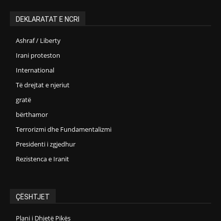
DEKLARATAT E NCRI
Ashraf / Liberty
Irani proteston
International
Të drejtat e njeriut
gratë
bërthamor
Terrorizmi dhe Fundamentalizmi
Presidenti i zgjedhur
Rezistenca e Iranit
ÇËSHTJET
Plani i Dhjetë Pikës