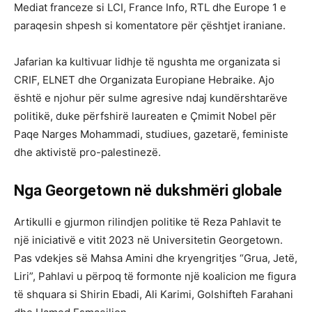
Mediat franceze si LCI, France Info, RTL dhe Europe 1 e
paraqesin shpesh si komentatore për çështjet iraniane.
Jafarian ka kultivuar lidhje të ngushta me organizata si
CRIF, ELNET dhe Organizata Europiane Hebraike. Ajo
është e njohur për sulme agresive ndaj kundërshtarëve
politikë, duke përfshirë laureaten e Çmimit Nobel për
Paqe Narges Mohammadi, studiues, gazetarë, feministe
dhe aktivistë pro-palestinezë.
Nga Georgetown në dukshmëri globale
Artikulli e gjurmon rilindjen politike të Reza Pahlavit te
një iniciativë e vitit 2023 në Universitetin Georgetown.
Pas vdekjes së Mahsa Amini dhe kryengritjes “Grua, Jetë,
Liri”, Pahlavi u përpoq të formonte një koalicion me figura
të shquara si Shirin Ebadi, Ali Karimi, Golshifteh Farahani