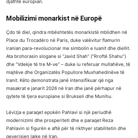
djathtë europian.
Mobilizimi monarkist në Europë
Çdo të diel, qindra mbështetës monarkistë mblidhen në
Place du Trocadéro në Paris, duke valëvitur flamurin
iranian para-revolucionar me simbolin e luanit dhe diellit.
Ata brohorasin slogane si “Javid Shah” (“Rroftë Shahu”)
dhe “Vdekje të tre M-ve” – duke iu referuar mullahëve, të
majtëve dhe Organizatës Popullore Muxhahedinëve të
Iranit. Këto demonstrata janë intensifikuar që nga
masakrat e janarit 2026 në Iran dhe janë përhapur në
qytete të tjera europiane si Brukseli dhe Munihu.
Lëvizja e paraqet epokën Pahlavi si një periudhë
modernizimi dhe prosperiteti dhe e paraqet Reza
Pahlavin si figurën e aftë për të rikthyer stabilitetin dhe
qeverisjen laike në Iran.