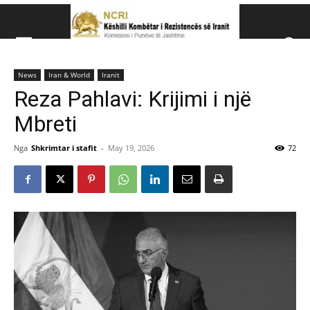
Këshillit Kombëtar të R
News
Iran & World
Iranit
Këshillit Kombëtar të Rezistencës së Iranit (NCRI)
Reza Pahlavi: Krijimi i një
Mbreti
Nga
Shkrimtar i stafit
-
May 19, 2026
72