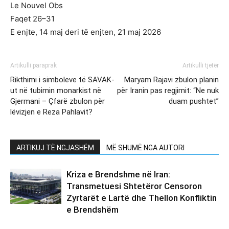
Le Nouvel Obs
Faqet 26–31
E enjte, 14 maj deri të enjten, 21 maj 2026
Artikulli paraprak
Artikulli tjetër
Rikthimi i simboleve të SAVAK-
Maryam Rajavi zbulon planin
ut në tubimin monarkist në
për Iranin pas regjimit: “Ne nuk
Gjermani – Çfarë zbulon për
duam pushtet”
lëvizjen e Reza Pahlavit?
ARTIKUJ TË NGJASHËM
MË SHUMË NGA AUTORI
Kriza e Brendshme në Iran:
Transmetuesi Shtetëror Censoron
Zyrtarët e Lartë dhe Thellon Konfliktin
e Brendshëm