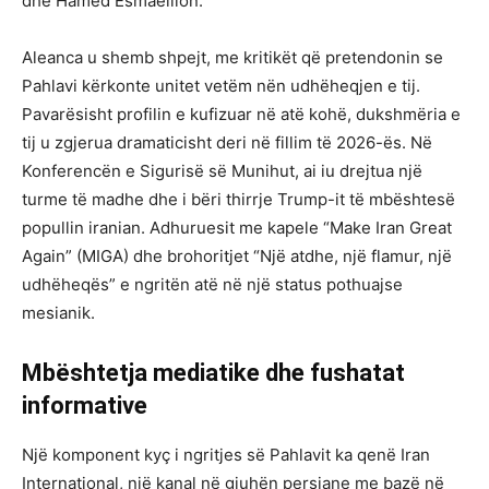
dhe Hamed Esmaeilion.
Aleanca u shemb shpejt, me kritikët që pretendonin se
Pahlavi kërkonte unitet vetëm nën udhëheqjen e tij.
Pavarësisht profilin e kufizuar në atë kohë, dukshmëria e
tij u zgjerua dramaticisht deri në fillim të 2026-ës. Në
Konferencën e Sigurisë së Munihut, ai iu drejtua një
turme të madhe dhe i bëri thirrje Trump-it të mbështesë
popullin iranian. Adhuruesit me kapele “Make Iran Great
Again” (MIGA) dhe brohoritjet “Një atdhe, një flamur, një
udhëheqës” e ngritën atë në një status pothuajse
mesianik.
Mbështetja mediatike dhe fushatat
informative
Një komponent kyç i ngritjes së Pahlavit ka qenë Iran
International, një kanal në gjuhën persiane me bazë në