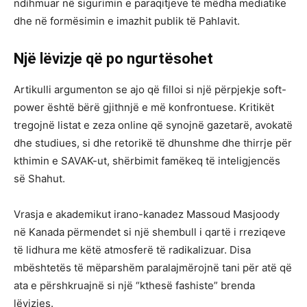
ndihmuar në sigurimin e paraqitjeve të mëdha mediatike
dhe në formësimin e imazhit publik të Pahlavit.
Një lëvizje që po ngurtësohet
Artikulli argumenton se ajo që filloi si një përpjekje soft-
power është bërë gjithnjë e më konfrontuese. Kritikët
tregojnë listat e zeza online që synojnë gazetarë, avokatë
dhe studiues, si dhe retorikë të dhunshme dhe thirrje për
kthimin e SAVAK-ut, shërbimit famëkeq të inteligjencës
së Shahut.
Vrasja e akademikut irano-kanadez Massoud Masjoody
në Kanada përmendet si një shembull i qartë i rreziqeve
të lidhura me këtë atmosferë të radikalizuar. Disa
mbështetës të mëparshëm paralajmërojnë tani për atë që
ata e përshkruajnë si një “kthesë fashiste” brenda
lëvizjes.