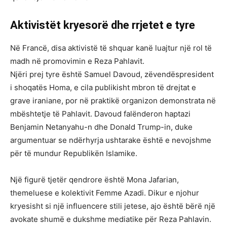
Aktivistët kryesorë dhe rrjetet e tyre
Në Francë, disa aktivistë të shquar kanë luajtur një rol të
madh në promovimin e Reza Pahlavit.
Njëri prej tyre është Samuel Davoud, zëvendëspresident
i shoqatës Homa, e cila publikisht mbron të drejtat e
grave iraniane, por në praktikë organizon demonstrata në
mbështetje të Pahlavit. Davoud falënderon haptazi
Benjamin Netanyahu-n dhe Donald Trump-in, duke
argumentuar se ndërhyrja ushtarake është e nevojshme
për të mundur Republikën Islamike.
Një figurë tjetër qendrore është Mona Jafarian,
themeluese e kolektivit Femme Azadi. Dikur e njohur
kryesisht si një influencere stili jetese, ajo është bërë një
avokate shumë e dukshme mediatike për Reza Pahlavin.