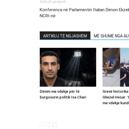
Artikulli paraprak
Konferenca në Parlamentin Italian Dënon Ekze
NCRI-në
ARTIKUJ TË NGJASHËM
MË SHUMË NGA AU
Dënim me vdekje për të
Grevë historike
burgosurin politik Isa Chari
Ghezel Hesar: 1
me vdekje kund