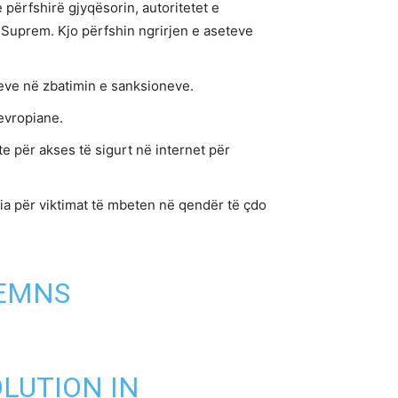
përfshirë gjyqësorin, autoritetet e
Suprem. Kjo përfshin ngrirjen e aseteve
qeve në zbatimin e sanksioneve.
 evropiane.
te për akses të sigurt në internet për
ënia për viktimat të mbeten në qendër të çdo
DEMNS
LUTION IN