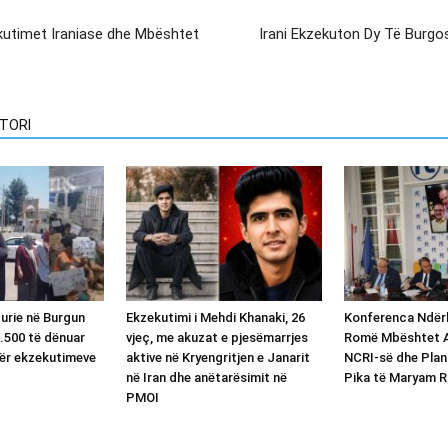
kutimet Iraniase dhe Mbështet
Irani Ekzekuton Dy Të Burgos
TORI
 urie në Burgun
Ekzekutimi i Mehdi Khanaki, 26
Konferenca Ndër
.500 të dënuar
vjeç, me akuzat e pjesëmarrjes
Romë Mbështet Al
ër ekzekutimeve
aktive në Kryengritjen e Janarit
NCRI-së dhe Plan
në Iran dhe anëtarësimit në
Pika të Maryam R
PMOI