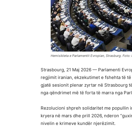
Hemisikleta e Parlamentit Evropian, Strasburg. Foto:
Strasbourg, 21 Maj 2026 — Parlamenti Evro
regjimit iranian, ekzekutimet e fshehta të të
gjatë sesionit plenar zyrtar në Strasbourg 
nga qëndrimet më të forta të marra nga Parla
Rezolucioni shpreh solidaritet me popullin ir
kryera në mars dhe prill 2026, nderon “guxi
nivelin e krimeve kundër njerëzimit.