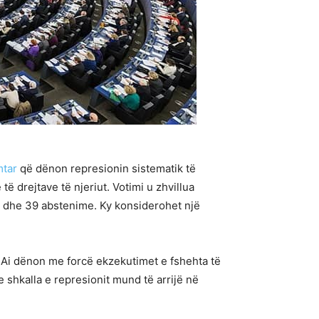
mtar
që dënon represionin sistematik të
të drejtave të njeriut. Votimi u zhvillua
ër dhe 39 abstenime. Ky konsiderohet një
ut. Ai dënon me forcë ekzekutimet e fshehta të
shkalla e represionit mund të arrijë në