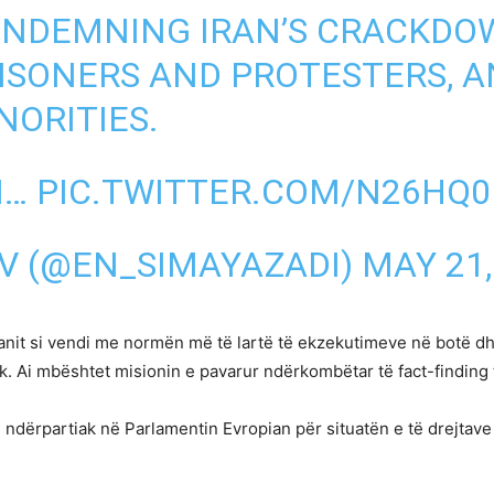
ONDEMNING IRAN’S CRACKDO
RISONERS AND PROTESTERS, 
NORITIES.
N…
PIC.TWITTER.COM/N26HQ
TV (@EN_SIMAYAZADI)
MAY 21,
Iranit si vendi me normën më të lartë të ekzekutimeve në botë d
tik. Ai mbështet misionin e pavarur ndërkombëtar të fact-finding
ndërpartiak në Parlamentin Evropian për situatën e të drejtave t