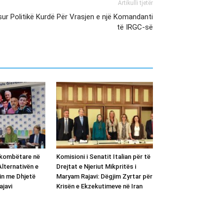
Artikulli tjetër
ur Politikë Kurdë Për Vrasjen e një Komandanti
të IRGC-së
kombëtare në
Komisioni i Senatit Italian për të
ternativën e
Drejtat e Njeriut Mikpritës i
in me Dhjetë
Maryam Rajavi: Dëgjim Zyrtar për
ajavi
Krisën e Ekzekutimeve në Iran