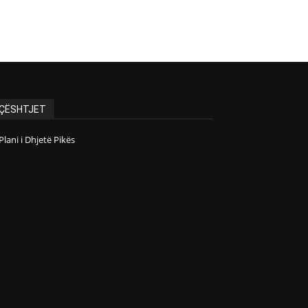
ÇËSHTJET
Plani i Dhjetë Pikës