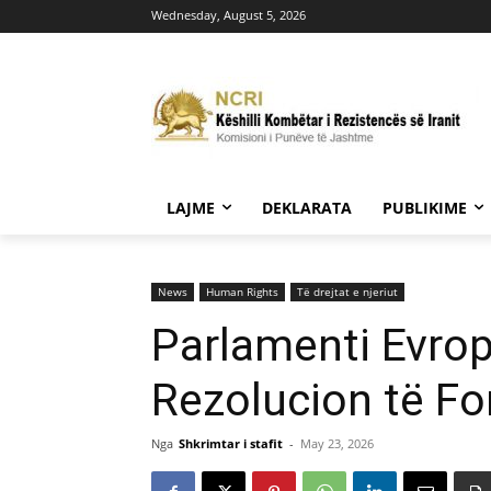
Wednesday, August 5, 2026
LAJME
DEKLARATA
PUBLIKIME
News
Human Rights
Të drejtat e njeriut
Parlamenti Evro
Rezolucion të Fo
Nga
Shkrimtar i stafit
-
May 23, 2026