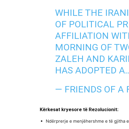
WHILE THE IRAN
OF POLITICAL 
AFFILIATION WI
MORNING OF TWO
ZALEH AND KAR
HAS ADOPTED A
— FRIENDS OF A 
Kërkesat kryesore të Rezolucionit:
Ndërprerje e menjëhershme e të gjitha ek