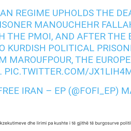
IAN REGIME UPHOLDS THE D
PRISONER MANOUCHEHR FALLA
TH THE PMOI, AND AFTER THE
 KURDISH POLITICAL PRISON
IM MAROUFPOUR, THE EUROP
…
PIC.TWITTER.COM/JX1LIH4
FREE IRAN – EP (@FOFI_EP)
MA
zekutimeve dhe lirimi pa kushte i të gjithë të burgosurve politi