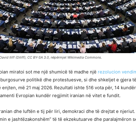
 David Iliff (Diliff), CC BY-SA 3.0, nëpërmjet Wikimedia Commons.
pian miratoi sot me një shumicë të madhe një
rezolucion vendi
 burgosurve politikë dhe protestuesve, si dhe shkeljet e gjera të 
të enjten, më 21 maj 2026. Rezultati ishte 516 vota për, 14 kund
menti Evropian kundër regjimit iranian në vitet e fundit.
anian dhe luftën e tij për liri, demokraci dhe të drejtat e njeri
min e jashtëzakonshëm” të të ekzekutuarve dhe paralajmëron se 