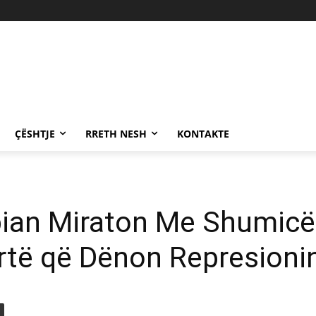
ÇËSHTJE
RRETH NESH
KONTAKTE
pian Miraton Me Shumicë
rtë që Dënon Represionin 