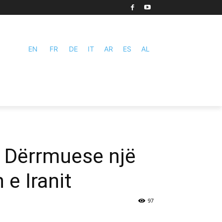
EN
FR
DE
IT
AR
ES
AL
 Dërrmuese një
e Iranit
97