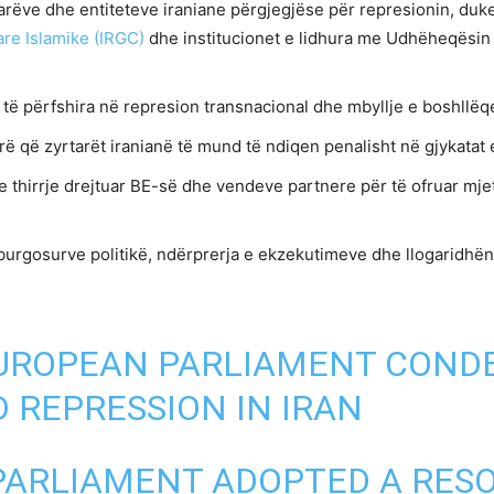
arëve dhe entiteteve iraniane përgjegjëse për represionin, duke 
re Islamike (IRGC)
dhe institucionet e lidhura me Udhëheqësin 
 të përfshira në represion transnacional dhe mbyllje e boshllë
rë që zyrtarët iranianë të mund të ndiqen penalisht në gjykatat
me thirrje drejtuar BE-së dhe vendeve partnere për të ofruar mje
i të burgosurve politikë, ndërprerja e ekzekutimeve dhe llogaridh
 EUROPEAN PARLIAMENT CON
 REPRESSION IN IRAN
PARLIAMENT ADOPTED A RESO