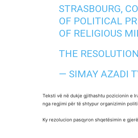
STRASBOURG, C
OF POLITICAL P
OF RELIGIOUS MI
THE RESOLUTIO
— SIMAY AZADI 
Teksti vë në dukje gjithashtu pozicionin e 
nga regjimi për të shtypur organizimin poli
Ky rezolucion pasqyron shqetësimin e gjerë 