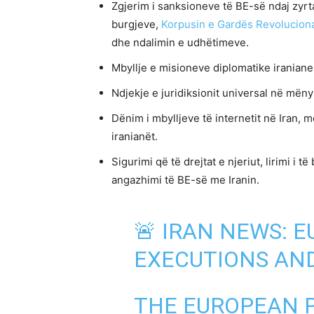
Zgjerim i sanksioneve të BE-së ndaj zyrt
burgjeve,
Korpusin e Gardës Revoluciona
dhe ndalimin e udhëtimeve.
Mbyllje e misioneve diplomatike iraniane
Ndjekje e juridiksionit universal në mëny
Dënim i mbylljeve të internetit në Iran, 
iranianët.
Sigurimi që të drejtat e njeriut, lirimi 
angazhimi të BE-së me Iranin.
🚨 IRAN NEWS:
EXECUTIONS AND
THE EUROPEAN 