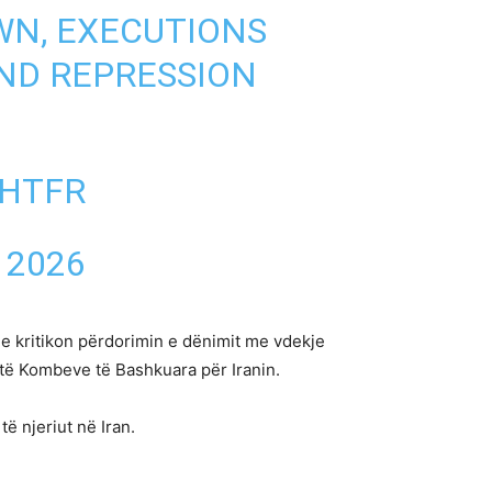
WN, EXECUTIONS
AND REPRESSION
0HTFR
 2026
he kritikon përdorimin e dënimit me vdekje
 të Kombeve të Bashkuara për Iranin.
ë njeriut në Iran.