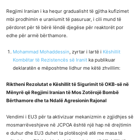
Regjimi Iranian i ka hequr gradualisht të gjitha kufizimet
mbi prodhimin e uraniumit të pasuruar, i cili mund të
përdoret për të bërë lëndë djegëse për reaktorët por
edhe për armë bërthamore.
Mohammad Mohaddessin
, zyrtar i lartë i
Këshillit
Kombëtar të Rezistencës së Iranit
ka publikuar
deklaratën e mëposhtme lidhur me këtë zhvillim:
Riktheni Rezolutat e Këshillit të Sigurimit të OKB-së në
Mënyrë që Regjimi Iranian të Mos Zotërojë Bombë
Bërthamore dhe ta Ndalë Agresionin Rajonal
Vendimi i EU3 për ta aktivizuar mekanizmin e zgjidhjes së
mosmarrëveshjeve në JCPOA është një hap në drejtimin
e duhur dhe EU3 duhet ta plotësojnë atë me masa të