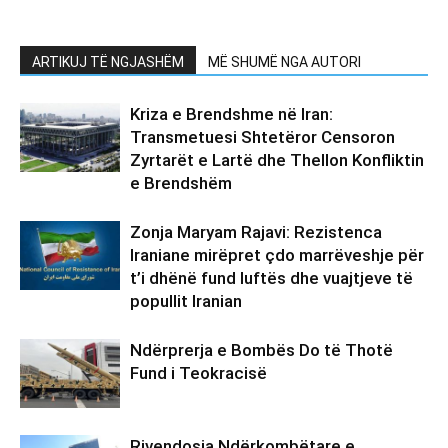
ARTIKUJ TË NGJASHËM
MË SHUMË NGA AUTORI
Kriza e Brendshme në Iran:
Transmetuesi Shtetëror Censoron
Zyrtarët e Lartë dhe Thellon Konfliktin
e Brendshëm
Zonja Maryam Rajavi: Rezistenca
Iraniane mirëpret çdo marrëveshje për
t’i dhënë fund luftës dhe vuajtjeve të
popullit Iranian
Ndërprerja e Bombës Do të Thotë
Fund i Teokracisë
Rivendosja Ndërkombëtare e