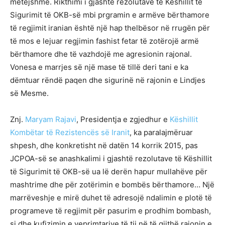
mëtejshme. Rikthimi i gjashtë rezolutave të Këshillit të
Sigurimit të OKB-së mbi prgramin e armëve bërthamore
të regjimit iranian është një hap thelbësor në rrugën për
të mos e lejuar regjimin fashist fetar të zotërojë armë
bërthamore dhe të vazhdojë me agresionin rajonal.
Vonesa e marrjes së një mase të tillë deri tani e ka
dëmtuar rëndë paqen dhe sigurinë në rajonin e Lindjes
së Mesme.
Znj.
Maryam Rajavi
, Presidentja e zgjedhur e
Këshillit
Kombëtar të Rezistencës së Iranit
, ka paralajmëruar
shpesh, dhe konkretisht në datën 14 korrik 2015, pas
JCPOA-së se anashkalimi i gjashtë rezolutave të Këshillit
të Sigurimit të OKB-së ua lë derën hapur mullahëve për
mashtrime dhe për zotërimin e bombës bërthamore… Një
marrëveshje e mirë duhet të adresojë ndalimin e plotë të
programeve të regjimit për pasurim e prodhim bombash,
si dhe kufizimin e veprimtarive të tij në të gjithë rajonin e