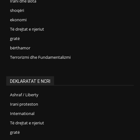
Irani dhe Bota
shoqëri
ekonomi
Të drejtat e njeriut
gratë
bërthamor
Terrorizmi dhe Fundamentalizmi
DEKLARATAT E NCRI
Ashraf / Liberty
Irani proteston
International
Të drejtat e njeriut
gratë