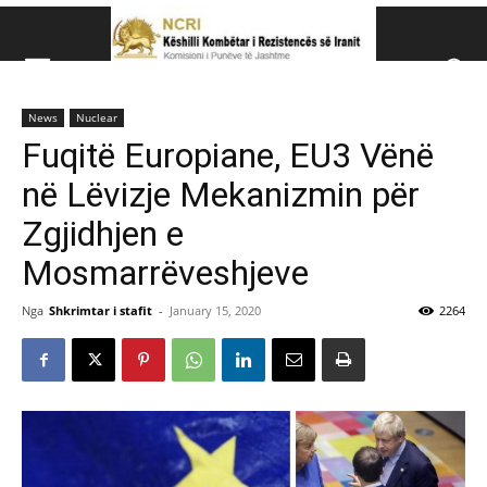
Këshillit Kombëtar të R
News
Nuclear
Këshillit Kombëtar të Rezistencës së Iranit (NCRI)
Fuqitë Europiane, EU3 Vënë
në Lëvizje Mekanizmin për
Zgjidhjen e
Mosmarrëveshjeve
Nga
Shkrimtar i stafit
-
January 15, 2020
2264