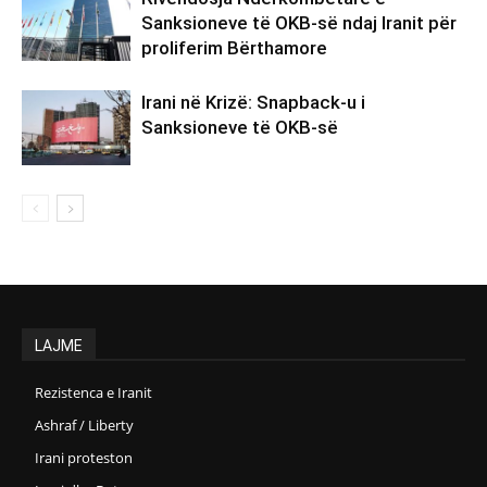
Sanksioneve të OKB-së ndaj Iranit për
proliferim Bërthamore
Irani në Krizë: Snapback-u i
Sanksioneve të OKB-së
LAJME
Rezistenca e Iranit
Ashraf / Liberty
Irani proteston