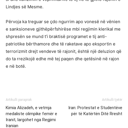
Lindjes së Mesme.
Përvoja ka treguar se çdo ngurrim apo vonesë në vënien
e sanksioneve gjithëpërfshirëse mbi regjimin klerikal me
shpresën se mund t’i braktisë programet e tij anti-
patriotike bërthamore dhe të raketave apo eksportin e
terrorizmit drejt vendeve të rajonit, është një deluzion që
do ta rrezikojë edhe më tej paqen dhe qetësinë në rajon
e në botë.
Artikulli paraprak
Artikulli tjetër
Kimia Alizadeh, e vetmja
Iran: Protestat e Studentëve
medaliste olimpike femër e
për të Katërtën Ditë Rresht
Iranit, largohet nga Regjimi
Iranian