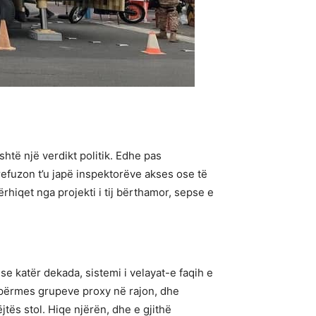
htë një verdikt politik. Edhe pas
efuzon t’u japë inspektorëve akses ose të
rhiqet nga projekti i tij bërthamor, sepse e
e katër dekada, sistemi i velayat-e faqih e
përmes grupeve proxy në rajon, dhe
jtës stol. Hiqe njërën, dhe e gjithë