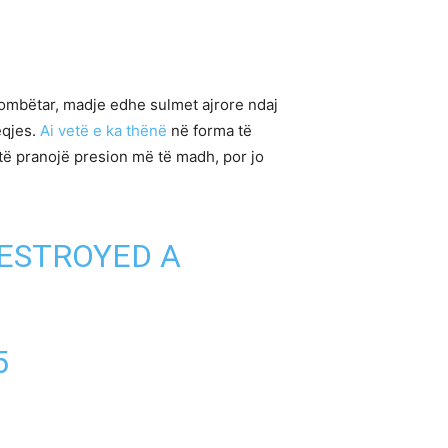
rkombëtar, madje edhe sulmet ajrore ndaj
eqjes.
Ai vetë e ka thënë
në forma të
 të pranojë presion më të madh, por jo
DESTROYED A
5