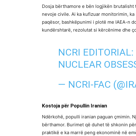
Dosja bërthamore e bën logjikën brutalisht 
nevoje civile. Ai ka kufizuar monitorimin, k
paqësor, bashkëpunimi i plotë me IAEA-n do 
kundërshtarë, rezolutat si kërcënime dhe çdo
NCRI EDITORIAL
NUCLEAR OBSES
— NCRI-FAC (@I
Kostoja për Popullin Iranian
Ndërkohë, populli iranian paguan çmimin. N
bërthamor. Burimet që duhet të shkonin për
praktikë e ka marrë peng ekonominë në emër 