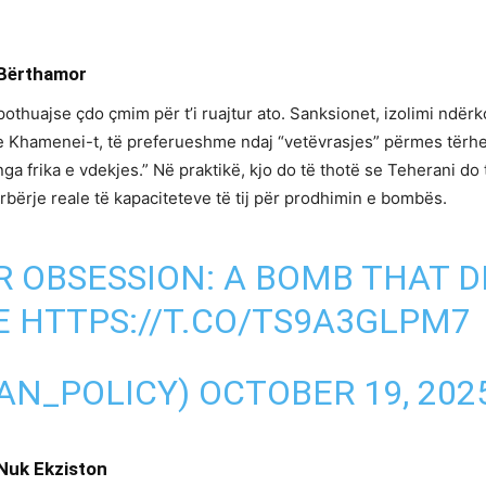
 Bërthamor
pothuajse çdo çmim për t’i ruajtur ato. Sanksionet, izolimi ndë
 e Khamenei-t, të preferueshme ndaj “vetëvrasjes” përmes tërh
a frika e vdekjes.” Në praktikë, kjo do të thotë se Teherani do
bërje reale të kapaciteteve të tij për prodhimin e bombës.
R OBSESSION: A BOMB THAT 
RE
HTTPS://T.CO/TS9A3GLPM7
RAN_POLICY)
OCTOBER 19, 202
Nuk Ekziston