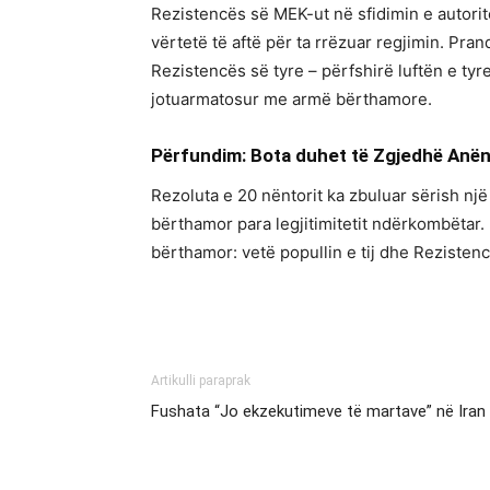
Rezistencës së MEK-ut në sfidimin e autoriteti
vërtetë të aftë për ta rrëzuar regjimin. Pra
Rezistencës së tyre – përfshirë luftën e tyre
jotuarmatosur me armë bërthamore.
Përfundim: Bota duhet të Zgjedhë Anë
Rezoluta e 20 nëntorit ka zbuluar sërish një
bërthamor para legjitimitetit ndërkombëtar. 
bërthamor: vetë popullin e tij dhe Rezistencë
Artikulli paraprak
Fushata “Jo ekzekutimeve të martave” në Iran a