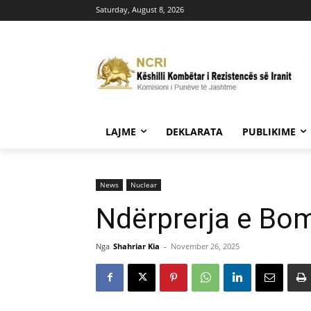
Saturday, August 8, 2026
LAJME
DEKLARATA
PUBLIKIME
News
Nuclear
Ndërprerja e Bom
Nga
Shahriar Kia
-
November 26, 2025