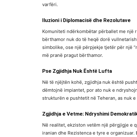
varfëri.
Iluzioni i Diplomacisë dhe Rezolutave
Komuniteti ndërkombëtar përballet me një rea
bërthamor nuk do të heqë dorë vullnetarisht
simbolike, ose një përpjekje tjetër për një 
më pranë pragut bërthamor.
Pse Zgjidhja Nuk Është Lufta
Në të njëjtën kohë, zgjidhja nuk është pushti
dëmtojnë impiantet, por ato nuk e ndryshojn
strukturën e pushtetit në Teheran, as nuk e
Zgjidhja e Vetme: Ndryshimi Demokrati
Në realitet, ekziston vetëm një përgjigje e
iranian dhe Rezistenca e tyre e organizuar.