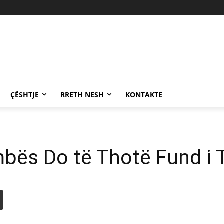
ÇËSHTJE
RRETH NESH
KONTAKTE
bës Do të Thotë Fund i 