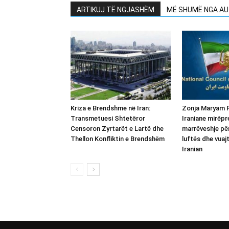
ARTIKUJ TË NGJASHËM
MË SHUMË NGA AU
Kriza e Brendshme në Iran:
Zonja Maryam R
Transmetuesi Shtetëror
Iraniane mirëp
Censoron Zyrtarët e Lartë dhe
marrëveshje për
Thellon Konfliktin e Brendshëm
luftës dhe vuajt
Iranian