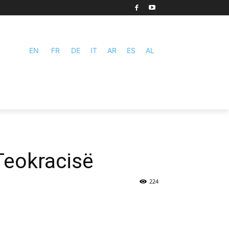
EN
FR
DE
IT
AR
ES
AL
Teokracisë
224