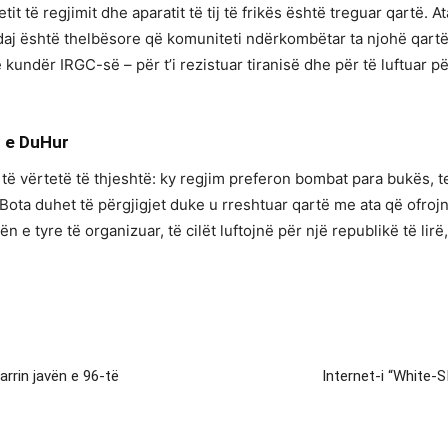
t të regjimit dhe aparatit të tij të frikës është treguar qartë. A
ndaj është thelbësore që komuniteti ndërkombëtar ta njohë qartë 
 kundër IRGC-së – për t’i rezistuar tiranisë dhe për të luftuar pë
n e DuHur
 të vërtetë të thjeshtë: ky regjim preferon bombat para bukës, 
Bota duhet të përgjigjet duke u rreshtuar qartë me ata që ofrojn
n e tyre të organizuar, të cilët luftojnë për një republikë të li
rrin javën e 96-të
Internet-i “White-S