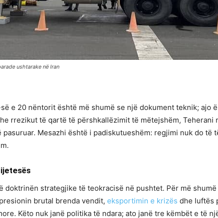
parade ushtarake në Iran
së e 20 nëntorit është më shumë se një dokument teknik; ajo ës
 rrezikut të qartë të përshkallëzimit të mëtejshëm, Teherani r
 të pasuruar. Mesazhi është i padiskutueshëm: regjimi nuk do të të
im.
bijetesës
doktrinën strategjike të teokracisë në pushtet. Për më shumë s
epresionin brutal brenda vendit,
eksportimin e krizës
dhe luftës 
re. Këto nuk janë politika të ndara; ato janë tre këmbët e të një