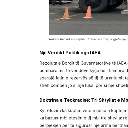
Raketa balistike Kheybar Shekan e shfaqur gjatë një 
Një Verdikt Politik nga IAEA
Rezoluta e Bordit të Guvernatorëve të IAEA-
bombardimit të vendeve kyçe bërthamore dhe
sqarojë fatin e rezervës së tij të uraniumit
sheh bombën jo si një luks, por si një shpët
Doktrina e Teokracisë: Tri Shtyllat e M
Ky refuzim ka kuptim vetëm nëse e kuptojmë 
ka bazuar mbijetesën e tij mbi tre shtylla: r
përpjekjen për të siguruar një armë bërthamo