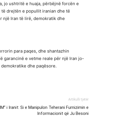
ta, jo ushtritë e huaja, përbëjnë forcën e
të drejtën e popullit iranian dhe të
r një Iran të lirë, demokratik dhe
terrorin para paqes, dhe shantazhin
ë garancinë e vetme reale për një Iran jo-
rë, demokratike dhe paqësore.
Artikulli tjetër
IM” i Iranit: Si e Manipulon Teherani Furnizimin e
Informacionit që Ju Besoni