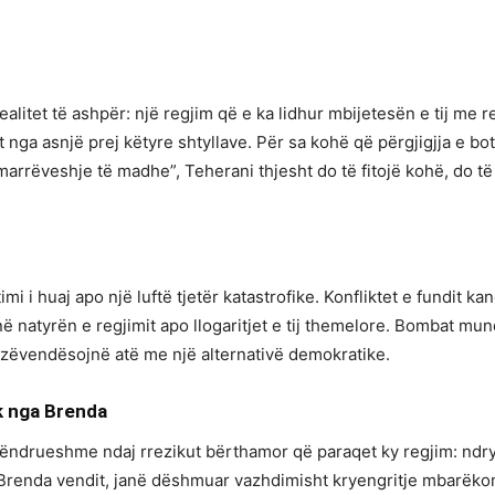
litet të ashpër: një regjim që e ka lidhur mbijetesën e tij me r
 nga asnjë prej këtyre shtyllave. Për sa kohë që përgjigjja e bo
“marrëveshje të madhe”, Teherani thjesht do të fitojë kohë, do t
mi i huaj apo një luftë tjetër katastrofike. Konfliktet e fundit 
ë natyrën e regjimit apo llogaritjet e tij themelore. Bombat mu
 zëvendësojnë atë me një alternativë demokratike.
k nga Brenda
 qëndrueshme ndaj rrezikut bërthamor që paraqet ky regjim: ndry
 Brenda vendit, janë dëshmuar vazhdimisht kryengritje mbarëkombë