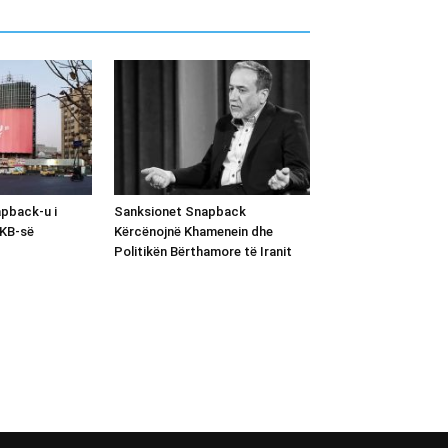
apback-u i
Sanksionet Snapback
OKB-së
Kërcënojnë Khamenein dhe
Politikën Bërthamore të Iranit