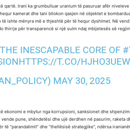
të qartë. Irani ka grumbulluar uranium të pasuruar afër nivele
a hequr kamerat dhe tani bllokon qasjen në objektet e bombarduar
të ishte mënyra më e thjeshtë për të hequr dyshimet. Në vend të
 thirrje për transparencë si një sulm ndaj mbijetesës së regjim
: THE INESCAPABLE CORE OF
#
SION
HTTPS://T.CO/HJHO3UE
RAN_POLICY)
MAY 30, 2025
jë ekonomi e mbytur nga korrupsioni, sanksionet dhe shpenzime
 vende pune, shëndetësi dhe ujë derdhen në pasurim, raketa d
të “parandalimit” dhe “thellësisë strategjike”, ndërsa iranianët