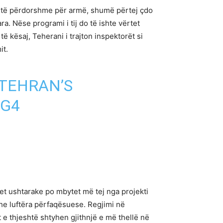
ve të përdorshme për armë, shumë përtej çdo
a. Nëse programi i tij do të ishte vërtet
 kësaj, Teherani i trajton inspektorët si
it.
TEHRAN
’S
WG4
t ushtarake po mbytet më tej nga projekti
he luftëra përfaqësuese. Regjimi në
 e thjeshtë shtyhen gjithnjë e më thellë në