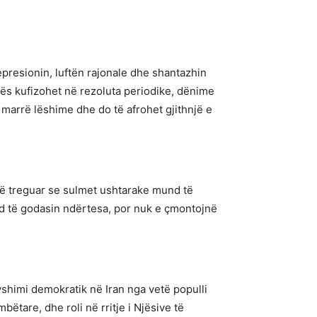
epresionin, luftën rajonale dhe shantazhin
tës kufizohet në rezoluta periodike, dënime
ë marrë lëshime dhe do të afrohet gjithnjë e
kanë treguar se sulmet ushtarake mund të
nd të godasin ndërtesa, por nuk e çmontojnë
shimi demokratik në Iran nga vetë populli
tare, dhe roli në rritje i Njësive të