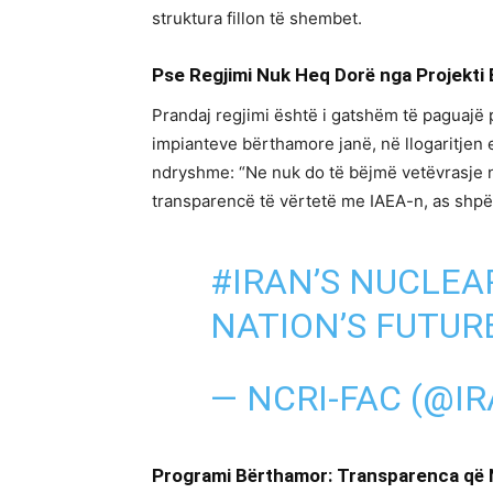
struktura fillon të shembet.
Pse Regjimi Nuk Heq Dorë nga Projekti
Prandaj regjimi është i gatshëm të paguajë 
impianteve bërthamore janë, në llogaritjen
ndryshme: “Ne nuk do të bëjmë vetëvrasje ng
transparencë të vërtetë me IAEA-n, as shpër
#IRAN
’S NUCLEA
NATION’S FUTU
— NCRI-FAC (@I
Programi Bërthamor: Transparenca që 