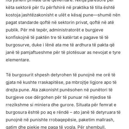
këta sektorë për t’u përfshirë në praktika të tilla është
kostoja jashtëzakonisht e ulët e kësaj pune—shumë nën
pagat standarde qoftë në sektorin privat, qoftë në atë
publik. Për më tepër, administratorët e burgjeve
konfiskojnë të paktën tre të katërtat e pagave të të
burgosurve, duke i lënë ata me të ardhura të pakta që
janë të pamjaftueshme për të plotësuar as nevojat e tyre
elementare.
Të burgosurit shpesh detyrohen të punojnë me orë të
gjata në kushte rraskapitëse, pa mbrojtje ligjore apo të
drejta pune. Ata zakonisht punësohen në punëtori të
burgjeve ose dërgohen për të punuar në mjedise të
rrezikshme si miniera dhe gurore. Situata për femrat e
burgosura është po aq e rëndë – ato janë të detyruara të
punojnë në punishte rrobaqepësie, paketim mallrash,
gatim dhe pjekje me paga të vogla. Për shembull,