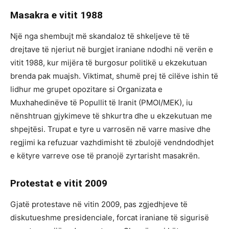
Masakra e vitit 1988
Një nga shembujt më skandaloz të shkeljeve të të
drejtave të njeriut në burgjet iraniane ndodhi në verën e
vitit 1988, kur mijëra të burgosur politikë u ekzekutuan
brenda pak muajsh. Viktimat, shumë prej të cilëve ishin të
lidhur me grupet opozitare si Organizata e
Muxhahedinëve të Popullit të Iranit (PMOI/MEK), iu
nënshtruan gjykimeve të shkurtra dhe u ekzekutuan me
shpejtësi. Trupat e tyre u varrosën në varre masive dhe
regjimi ka refuzuar vazhdimisht të zbulojë vendndodhjet
e këtyre varreve ose të pranojë zyrtarisht masakrën.
Protestat e vitit 2009
Gjatë protestave në vitin 2009, pas zgjedhjeve të
diskutueshme presidenciale, forcat iraniane të sigurisë