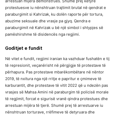
arrestuan mijëra demonstrues. Shumë prej këtyre
protestuesve iu nënshtruan trajtimit brutal në qendrat e
paraburgimit si Kahrizak, ku dolën raporte për tortura,
abuzime seksuale dhe vrasje pa gjyq. Qendra e
paraburgimit në Kahrizak u bë një simbol i shtypjes së
pamëshirshme të disidencës nga regjimi.
Goditjet e fundit
Në vitet e fundit, regjimi iranian ka vazhduar fushatën e tij
të represionit, veçanërisht në përgjigje të protestave të
përhapura. Pas protestave mbarëkombëtare në nëntor
2019, të nxitura nga një rritje e papritur e çmimeve të
karburantit, dhe protestave të vitit 2022 që u ndezën pas
vrasjes së Mahsa Amini në paraburgim të policisë morale
të regjimit, forcat e sigurisë vranë qindra protestues dhe
arrestuan mijëra të tjerë. Shumë prej të arrestuarve iu
nënshtruan torturave, rrëfimeve të detyruara dhe