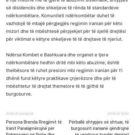
së disidencës dhe shkeljeve të rënda të standardeve
ndërkombëtare. Komuniteti ndërkombëtar duhet të
vazhdojë të mbajë përgjegjës regjimin iranian për këto
mizori dhe të mbështesë përpjekjet për të sjellë drejtësi
për viktimat e këtyre shkeljeve të të drejtave të njeriut.
Ndërsa Kombet e Bashkuara dhe organet e tjera
ndërkombëtare hedhin dritë mbi këto abuzime, është
thelbësore të ruhet presioni mbi regjimin iranian për t’i
dhënë fund këtyre praktikave çnjerëzore dhe për të
mbështetur të drejtat themelore të të gjithë të
burgosurve.
Artikulli paraprak
Artikulli tjetër
Persona Brenda Rregjimit të
Përballë shtypjes së shtuar, të
Iranit Paralajmërojnë për
burgosurit iranianë qëndrojnë
Pakënaqësi në Rritje dhe
të vendosur kundër dënimit