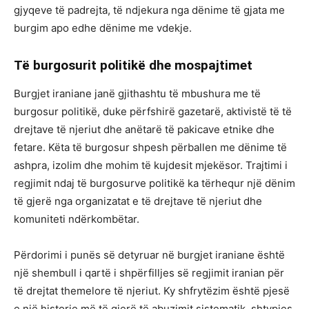
gjyqeve të padrejta, të ndjekura nga dënime të gjata me
burgim apo edhe dënime me vdekje.
Të burgosurit politikë dhe mospajtimet
Burgjet iraniane janë gjithashtu të mbushura me të
burgosur politikë, duke përfshirë gazetarë, aktivistë të të
drejtave të njeriut dhe anëtarë të pakicave etnike dhe
fetare. Këta të burgosur shpesh përballen me dënime të
ashpra, izolim dhe mohim të kujdesit mjekësor. Trajtimi i
regjimit ndaj të burgosurve politikë ka tërhequr një dënim
të gjerë nga organizatat e të drejtave të njeriut dhe
komuniteti ndërkombëtar.
Përdorimi i punës së detyruar në burgjet iraniane është
një shembull i qartë i shpërfilljes së regjimit iranian për
të drejtat themelore të njeriut. Ky shfrytëzim është pjesë
e një historie më të gjerë të abuzimit sistematik, shtypjes