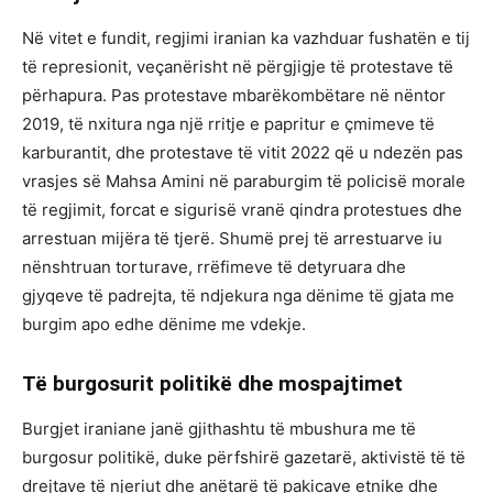
Në vitet e fundit, regjimi iranian ka vazhduar fushatën e tij
të represionit, veçanërisht në përgjigje të protestave të
përhapura. Pas protestave mbarëkombëtare në nëntor
2019, të nxitura nga një rritje e papritur e çmimeve të
karburantit, dhe protestave të vitit 2022 që u ndezën pas
vrasjes së Mahsa Amini në paraburgim të policisë morale
të regjimit, forcat e sigurisë vranë qindra protestues dhe
arrestuan mijëra të tjerë. Shumë prej të arrestuarve iu
nënshtruan torturave, rrëfimeve të detyruara dhe
gjyqeve të padrejta, të ndjekura nga dënime të gjata me
burgim apo edhe dënime me vdekje.
Të burgosurit politikë dhe mospajtimet
Burgjet iraniane janë gjithashtu të mbushura me të
burgosur politikë, duke përfshirë gazetarë, aktivistë të të
drejtave të njeriut dhe anëtarë të pakicave etnike dhe