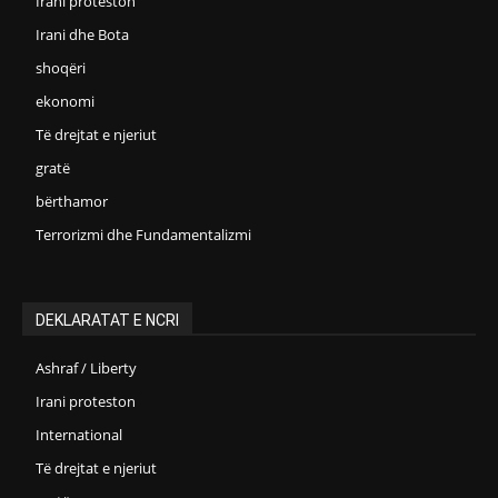
Irani proteston
Irani dhe Bota
shoqëri
ekonomi
Të drejtat e njeriut
gratë
bërthamor
Terrorizmi dhe Fundamentalizmi
DEKLARATAT E NCRI
Ashraf / Liberty
Irani proteston
International
Të drejtat e njeriut