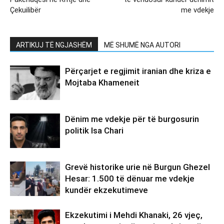
Çekuilibër
me vdekje
ARTIKUJ TË NGJASHËM
MË SHUMË NGA AUTORI
Përçarjet e regjimit iranian dhe kriza e
Mojtaba Khameneit
Dënim me vdekje për të burgosurin
politik Isa Chari
Grevë historike urie në Burgun Ghezel
Hesar: 1.500 të dënuar me vdekje
kundër ekzekutimeve
Ekzekutimi i Mehdi Khanaki, 26 vjeç,