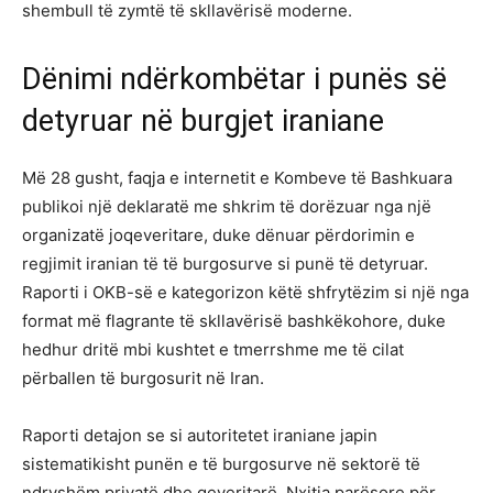
shembull të zymtë të skllavërisë moderne.
Dënimi ndërkombëtar i punës së
detyruar në burgjet iraniane
Më 28 gusht, faqja e internetit e Kombeve të Bashkuara
publikoi një deklaratë me shkrim të dorëzuar nga një
organizatë joqeveritare, duke dënuar përdorimin e
regjimit iranian të të burgosurve si punë të detyruar.
Raporti i OKB-së e kategorizon këtë shfrytëzim si një nga
format më flagrante të skllavërisë bashkëkohore, duke
hedhur dritë mbi kushtet e tmerrshme me të cilat
përballen të burgosurit në Iran.
Raporti detajon se si autoritetet iraniane japin
sistematikisht punën e të burgosurve në sektorë të
ndryshëm privatë dhe qeveritarë. Nxitja parësore për