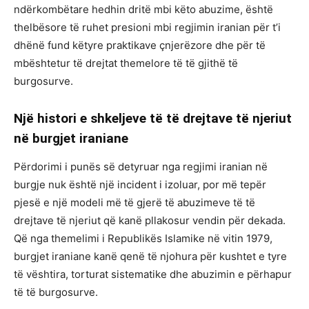
ndërkombëtare hedhin dritë mbi këto abuzime, është
thelbësore të ruhet presioni mbi regjimin iranian për t’i
dhënë fund këtyre praktikave çnjerëzore dhe për të
mbështetur të drejtat themelore të të gjithë të
burgosurve.
Një histori e shkeljeve të të drejtave të njeriut
në burgjet iraniane
Përdorimi i punës së detyruar nga regjimi iranian në
burgje nuk është një incident i izoluar, por më tepër
pjesë e një modeli më të gjerë të abuzimeve të të
drejtave të njeriut që kanë pllakosur vendin për dekada.
Që nga themelimi i Republikës Islamike në vitin 1979,
burgjet iraniane kanë qenë të njohura për kushtet e tyre
të vështira, torturat sistematike dhe abuzimin e përhapur
të të burgosurve.