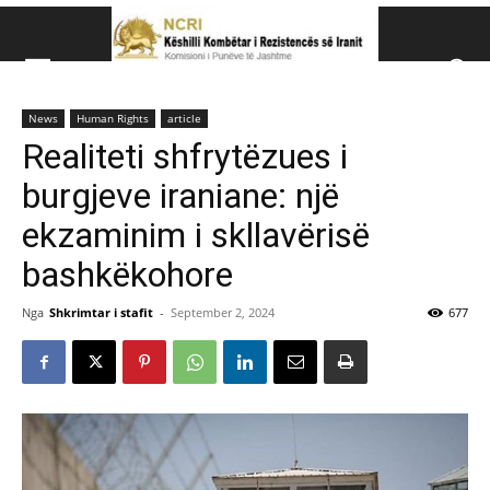
Këshillit Kombëtar të R
News
Human Rights
article
Këshillit Kombëtar të Rezistencës së Iranit (NCRI)
Realiteti shfrytëzues i
burgjeve iraniane: një
ekzaminim i skllavërisë
bashkëkohore
Nga
Shkrimtar i stafit
-
September 2, 2024
677