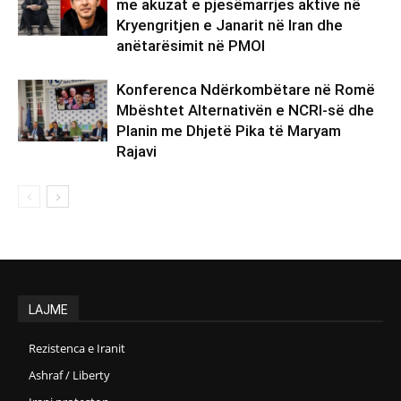
me akuzat e pjesëmarrjes aktive në
Kryengritjen e Janarit në Iran dhe
anëtarësimit në PMOI
Konferenca Ndërkombëtare në Romë
Mbështet Alternativën e NCRI-së dhe
Planin me Dhjetë Pika të Maryam
Rajavi
LAJME
Rezistenca e Iranit
Ashraf / Liberty