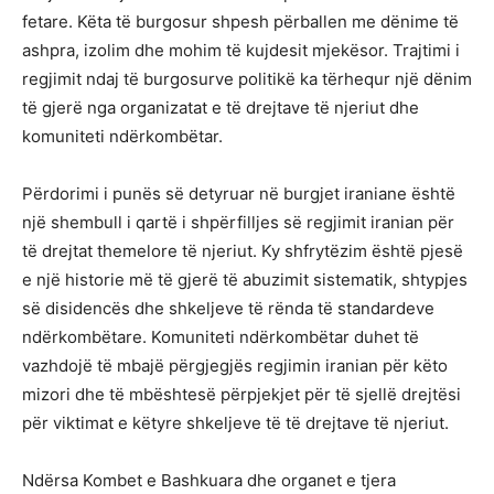
fetare. Këta të burgosur shpesh përballen me dënime të
ashpra, izolim dhe mohim të kujdesit mjekësor. Trajtimi i
regjimit ndaj të burgosurve politikë ka tërhequr një dënim
të gjerë nga organizatat e të drejtave të njeriut dhe
komuniteti ndërkombëtar.
Përdorimi i punës së detyruar në burgjet iraniane është
një shembull i qartë i shpërfilljes së regjimit iranian për
të drejtat themelore të njeriut. Ky shfrytëzim është pjesë
e një historie më të gjerë të abuzimit sistematik, shtypjes
së disidencës dhe shkeljeve të rënda të standardeve
ndërkombëtare. Komuniteti ndërkombëtar duhet të
vazhdojë të mbajë përgjegjës regjimin iranian për këto
mizori dhe të mbështesë përpjekjet për të sjellë drejtësi
për viktimat e këtyre shkeljeve të të drejtave të njeriut.
Ndërsa Kombet e Bashkuara dhe organet e tjera