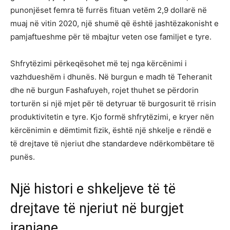
punonjëset femra të furrës fituan vetëm 2,9 dollarë në
muaj në vitin 2020, një shumë që është jashtëzakonisht e
pamjaftueshme për të mbajtur veten ose familjet e tyre.
Shfrytëzimi përkeqësohet më tej nga kërcënimi i
vazhdueshëm i dhunës. Në burgun e madh të Teheranit
dhe në burgun Fashafuyeh, rojet thuhet se përdorin
torturën si një mjet për të detyruar të burgosurit të rrisin
produktivitetin e tyre. Kjo formë shfrytëzimi, e kryer nën
kërcënimin e dëmtimit fizik, është një shkelje e rëndë e
të drejtave të njeriut dhe standardeve ndërkombëtare të
punës.
Një histori e shkeljeve të të
drejtave të njeriut në burgjet
iraniane