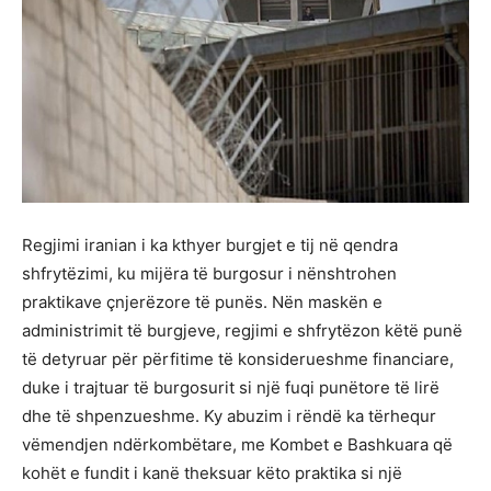
Regjimi iranian i ka kthyer burgjet e tij në qendra
shfrytëzimi, ku mijëra të burgosur i nënshtrohen
praktikave çnjerëzore të punës. Nën maskën e
administrimit të burgjeve, regjimi e shfrytëzon këtë punë
të detyruar për përfitime të konsiderueshme financiare,
duke i trajtuar të burgosurit si një fuqi punëtore të lirë
dhe të shpenzueshme. Ky abuzim i rëndë ka tërhequr
vëmendjen ndërkombëtare, me Kombet e Bashkuara që
kohët e fundit i kanë theksuar këto praktika si një