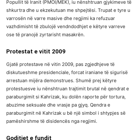
Popullit të Iranit (PMOI/MEK), iu nënshtruan gjykimeve të
shkurtra dhe u ekzekutuan me shpejtësi. Trupat e tyre u
varrosën në varre masive dhe regjimi ka refuzuar
vazhdimisht të zbulojë vendndodhjet e këtyre varreve
ose të pranojë zyrtarisht masakrën.
Protestat e vitit 2009
Gjatë protestave në vitin 2009, pas zgjedhjeve të
diskutueshme presidenciale, forcat iraniane të sigurisë
arrestuan mijëra demonstrues. Shumë prej këtyre
protestuesve iu nënshtruan trajtimit brutal në qendrat e
paraburgimit si Kahrizak, ku dolën raporte për tortura,
abuzime seksuale dhe vrasje pa gjyq. Qendra e
paraburgimit në Kahrizak u bë një simbol i shtypjes së
pamëshirshme të disidencës nga regjimi.
Goditjet e fundit