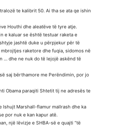
ozë te kalibrit 50. Ai tha se ata qe ishin
e Houthi dhe aleatëve të tyre atje.
in e kaluar se është testuar raketa e
shtyje jashtë duke u përpjekur për të
e mbrojtjes raketore dhe fuqia, sidomos në
n … dhe ne nuk do të lejojë askënd të
s së saj bërthamore me Perëndimin, por jo
nti Obama paraqiti Shtetit tij ne adresës te
ne Ishujt Marshall-flamur mallrash dhe ka
se por nuk e kan kapur atë.
an, një lëvizje e SHBA-së e quajti “të