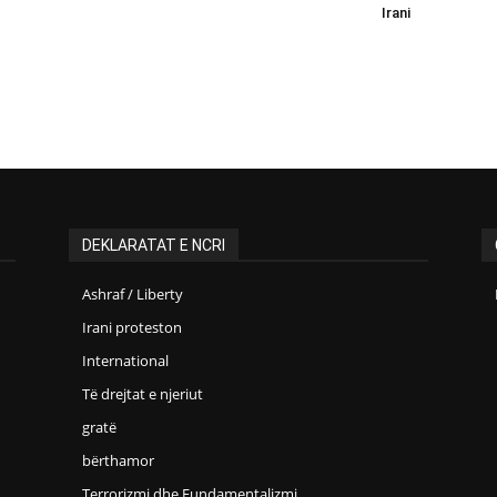
Irani
DEKLARATAT E NCRI
Ashraf / Liberty
Irani proteston
International
Të drejtat e njeriut
gratë
bërthamor
Terrorizmi dhe Fundamentalizmi