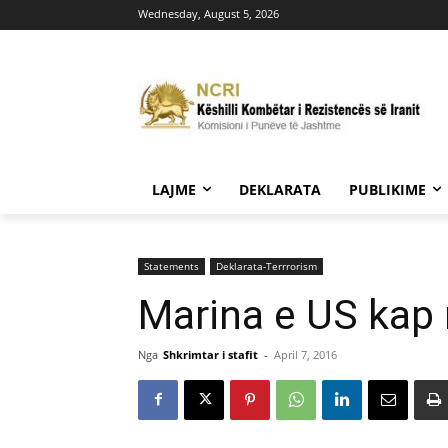
Wednesday, August 5, 2026
LAJME
DEKLARATA
PUBLIKIME
Statements
Deklarata-Terrrorism
Marina e US kap
Nga
Shkrimtar i stafit
-
April 7, 2016