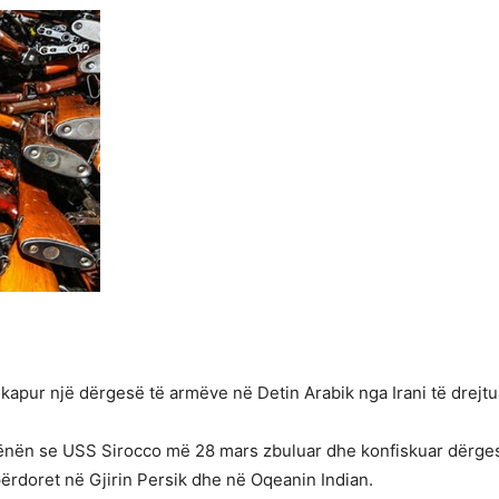
kapur një dërgesë të armëve në Detin Arabik nga Irani të drejtu
hënën se USS Sirocco më 28 mars zbuluar dhe konfiskuar dërges
t përdoret në Gjirin Persik dhe në Oqeanin Indian.