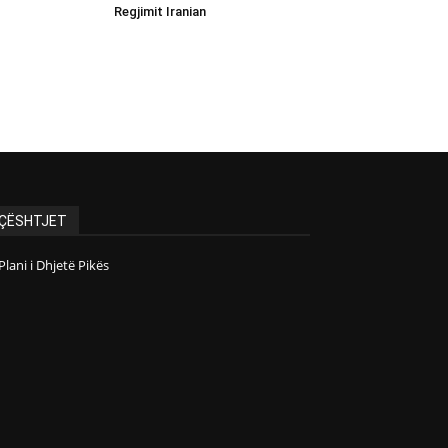
Regjimit Iranian
ÇËSHTJET
Plani i Dhjetë Pikës