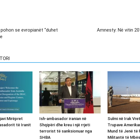
it pohon se evropianët “duhet
Amnesty: Në vitin 20
te
TORI
avi Mirëpret
Ish-ambasador iranian në
Sulmi në Irak Vre
sadorit të Iranit
Shqipëri dhe kreu i një rrjeti
Trupave Amerikan
terrorist të sanksionuar nga
Mund të Jenë të 
SHBA
Militantë të Mbë