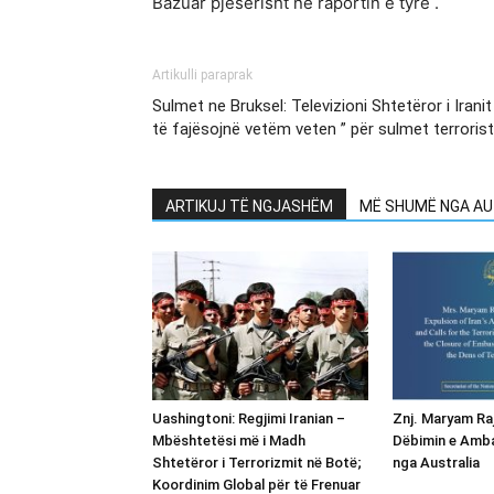
Bazuar pjeserisht ne raportin e tyre .
Artikulli paraprak
Sulmet ne Bruksel: Televizioni Shtetëror i Iran
të fajësojnë vetëm veten ” për sulmet terroris
ARTIKUJ TË NGJASHËM
MË SHUMË NGA AU
Uashingtoni: Regjimi Iranian –
Znj. Maryam Raj
Mbështetësi më i Madh
Dëbimin e Amba
Shtetëror i Terrorizmit në Botë;
nga Australia
Koordinim Global për të Frenuar