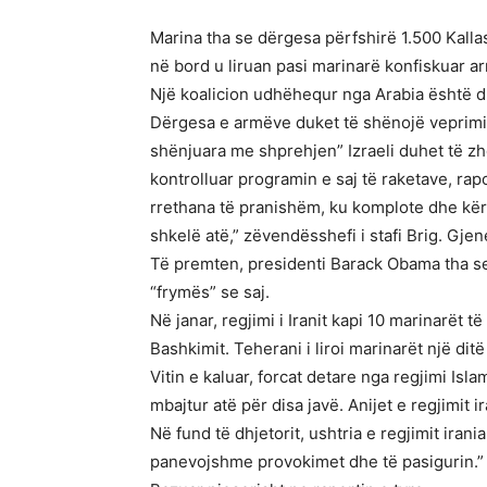
Marina tha se dërgesa përfshirë 1.500 Kalla
në bord u liruan pasi marinarë konfiskuar a
Një koalicion udhëhequr nga Arabia është du
Dërgesa e armëve duket të shënojë veprimin e
shënjuara me shprehjen” Izraeli duhet të zh
kontrolluar programin e saj të raketave, ra
rrethana të pranishëm, ku komplote dhe kërc
shkelë atë,” zëvendësshefi i stafi Brig. Gje
Të premten, presidenti Barack Obama tha se 
“frymës” se saj.
Në janar, regjimi i Iranit kapi 10 marinarët 
Bashkimit. Teherani i liroi marinarët një dit
Vitin e kaluar, forcat detare nga regjimi Is
mbajtur atë për disa javë. Anijet e regjimit
Në fund të dhjetorit, ushtria e regjimit ira
panevojshme provokimet dhe të pasigurin.”