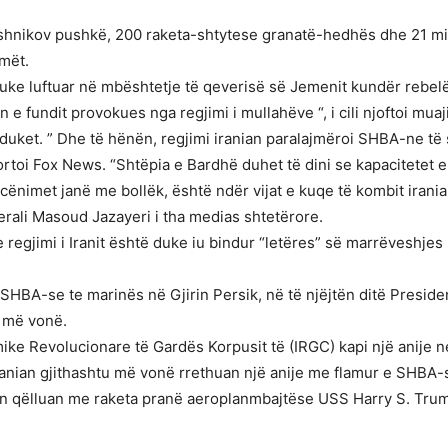
shnikov pushkë, 200 raketa-shtytese granatë-hedhës dhe 21 mitral
rmët.
ke luftuar në mbështetje të qeverisë së Jemenit kundër rebelëv
 fundit provokues nga regjimi i mullahëve “, i cili njoftoi muaj
duket. ” Dhe të hënën, regjimi iranian paralajmëroi SHBA-ne të 
portoi Fox News. “Shtëpia e Bardhë duhet të dini se kapacitetet 
ënimet janë me bollëk, është ndër vijat e kuqe të kombit irania
nerali Masoud Jazayeri i tha medias shtetërore.
regjimi i Iranit është duke iu bindur “letëres” së marrëveshje
të SHBA-se te marinës në Gjirin Persik, në të njëjtën ditë Preside
ë më vonë.
lamike Revolucionare të Gardës Korpusit të (IRGC) kapi një anije 
 iranian gjithashtu më vonë rrethuan një anije me flamur e SHBA-
nian qëlluan me raketa pranë aeroplanmbajtëse USS Harry S. Trum