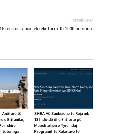
Artikulli tjetër
15 regjimi Iranian ekzekutoi rreth 1000 persona.
t Anëtarë të
SHBA Vë Sanksione të Reja mbi
e e Britanike,
13 Individë dhe Entitete për
Përfshirë
Mbështetjen e Tyre ndaj
shtetur nga
Programit të Raketave të