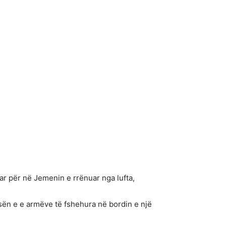
ar për në Jemenin e rrënuar nga lufta,
ën e e armëve të fshehura në bordin e një