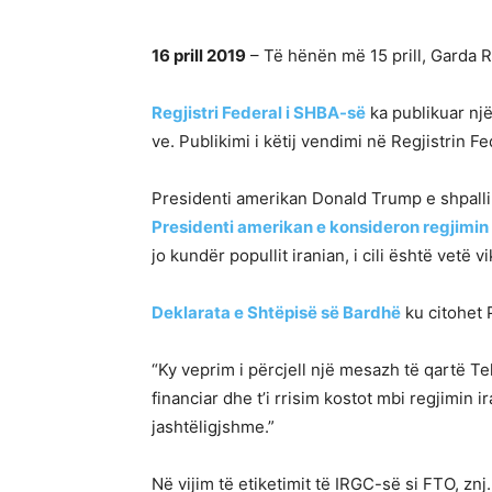
16 prill 2019
– Të hënën më 15 prill, Garda R
Regjistri Federal i SHBA-së
ka publikuar një
ve. Publikimi i këtij vendimi në Regjistrin 
Presidenti amerikan Donald Trump e shpalli e
Presidenti amerikan e konsideron regjimin 
jo kundër popullit iranian, i cili është vetë
Deklarata e Shtëpisë së Bardhë
ku citohet 
“Ky veprim i përcjell një mesazh të qartë Te
financiar dhe t’i rrisim kostot mbi regjimin i
jashtëligjshme.”
Në vijim të etiketimit të IRGC-së si FTO, znj