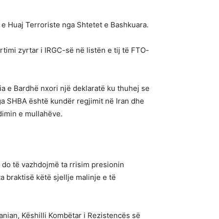
ë e Huaj Terroriste nga Shtetet e Bashkuara.
imi zyrtar i IRGC-së në listën e tij të FTO-
ia e Bardhë nxori një deklaratë ku thuhej se
nga SHBA është kundër regjimit në Iran dhe
ndimin e mullahëve.
e do të vazhdojmë ta rrisim presionin
a braktisë këtë sjellje malinje e të
ranian, Këshilli Kombëtar i Rezistencës së