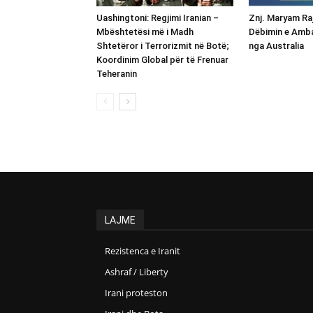
Uashingtoni: Regjimi Iranian –
Znj. Maryam Raj
Mbështetësi më i Madh
Dëbimin e Amba
Shtetëror i Terrorizmit në Botë;
nga Australia
Koordinim Global për të Frenuar
Teheranin
LAJME
Rezistenca e Iranit
Ashraf / Liberty
Irani proteston