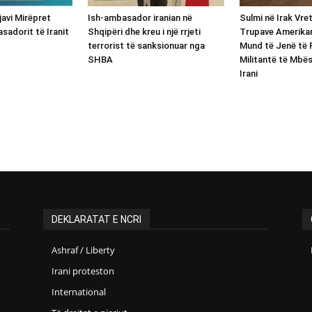
avi Mirëpret
Ish-ambasador iranian në
Sulmi në Irak Vre
sadorit të Iranit
Shqipëri dhe kreu i një rrjeti
Trupave Amerikan
terrorist të sanksionuar nga
Mund të Jenë të 
SHBA
Militantë të Mbë
Irani
DEKLARATAT E NCRI
Ashraf / Liberty
Irani proteston
International