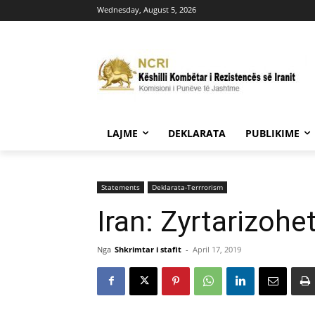
Wednesday, August 5, 2026
LAJME
DEKLARATA
PUBLIKIME
Statements
Deklarata-Terrrorism
Iran: Zyrtarizohe
Nga
Shkrimtar i stafit
-
April 17, 2019