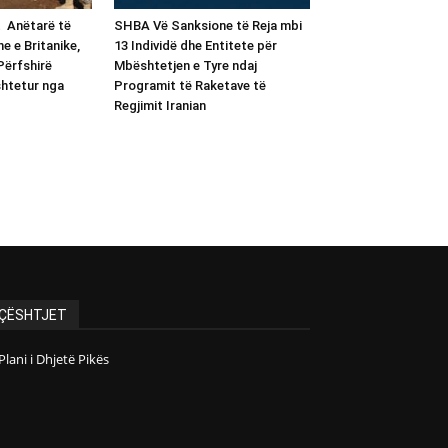
t Anëtarë të
SHBA Vë Sanksione të Reja mbi
e e Britanike,
13 Individë dhe Entitete për
Përfshirë
Mbështetjen e Tyre ndaj
shtetur nga
Programit të Raketave të
Regjimit Iranian
ÇËSHTJET
Plani i Dhjetë Pikës