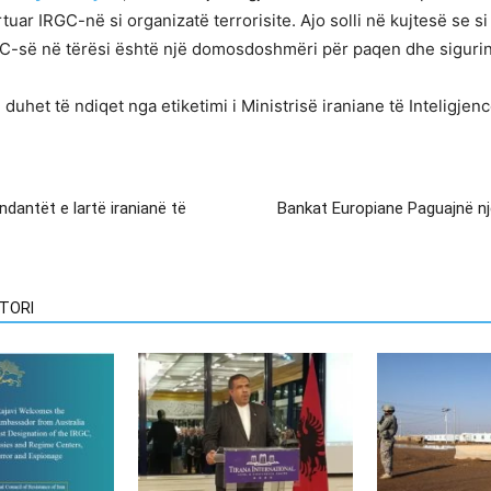
uar IRGC-në si organizatë terrorisite. Ajo solli në kujtesë se 
 IRGC-së në tërësi është një domosdoshmëri për paqen dhe sigur
duhet të ndiqet nga etiketimi i Ministrisë iraniane të Inteligjenc
dantët e lartë iranianë të
Bankat Europiane Paguajnë një
TORI