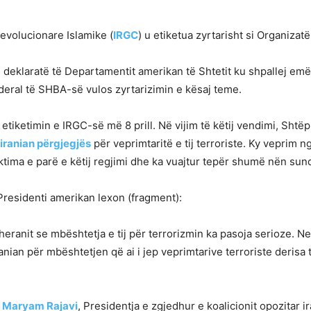
evolucionare Islamike (
IRGC
) u etiketua zyrtarisht si Organizat
 deklaratë të Departamentit amerikan të Shtetit ku shpallej emërt
Federal të SHBA-së vulos zyrtarizimin e kësaj teme.
tiketimin e IRGC-së më 8 prill. Në vijim të këtij vendimi, Shtëp
iranian përgjegjës
për veprimtaritë e tij terroriste. Ky veprim 
 viktima e parë e këtij regjimi dhe ka vuajtur tepër shumë nën su
Presidenti amerikan lexon (fragment):
heranit se mbështetja e tij për terrorizmin ka pasoja serioze. N
ranian për mbështetjen që ai i jep veprimtarive terroriste derisa t
.
Maryam Rajavi
, Presidentja e zgjedhur e koalicionit opozitar i