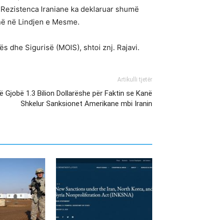
si Rezistenca Iraniane ka deklaruar shumë
inë në Lindjen e Mesme.
ës dhe Sigurisë (MOIS), shtoi znj. Rajavi.
Artikulli tjetër
 Gjobë 1.3 Bilion Dollarëshe për Faktin se Kanë
Shkelur Sanksionet Amerikane mbi Iranin