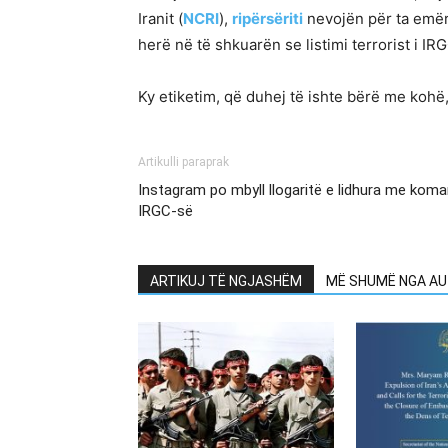
Iranit (
NCRI
),
ripërsëriti
nevojën për ta emërt
herë në të shkuarën se listimi terrorist i
Ky etiketim, që duhej të ishte bërë me kohë, 
Artikulli paraprak
Instagram po mbyll llogaritë e lidhura me koman
IRGC-së
ARTIKUJ TË NGJASHËM
MË SHUMË NGA AU