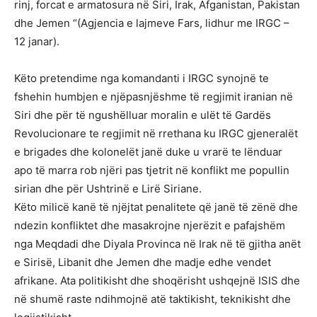
rinj, forcat e armatosura në Siri, Irak, Afganistan, Pakistan
dhe Jemen “(Agjencia e lajmeve Fars, lidhur me IRGC –
12 janar).
Këto pretendime nga komandanti i IRGC synojnë te
fshehin humbjen e njëpasnjëshme të regjimit iranian në
Siri dhe për të ngushëlluar moralin e ulët të Gardës
Revolucionare te regjimit në rrethana ku IRGC gjeneralët
e brigades dhe kolonelët janë duke u vrarë te lënduar
apo të marra rob njëri pas tjetrit në konflikt me popullin
sirian dhe për Ushtrinë e Lirë Siriane.
Këto milicë kanë të njëjtat penalitete që janë të zënë dhe
ndezin konfliktet dhe masakrojne njerëzit e pafajshëm
nga Meqdadi dhe Diyala Provinca në Irak në të gjitha anët
e Sirisë, Libanit dhe Jemen dhe madje edhe vendet
afrikane. Ata politikisht dhe shoqërisht ushqejnë ISIS dhe
në shumë raste ndihmojnë atë taktikisht, teknikisht dhe