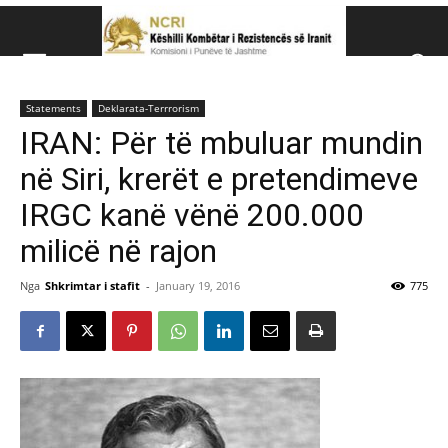
Këshillit Kombëtar të R
Statements
Deklarata-Terrrorism
Këshillit Kombëtar të Rezistencës së Iranit (NCRI)
IRAN: Për të mbuluar mundin
në Siri, krerët e pretendimeve
IRGC kanë vënë 200.000
milicë në rajon
Nga
Shkrimtar i stafit
-
January 19, 2016
775