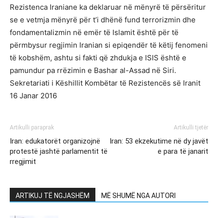
Rezistenca Iraniane ka deklaruar në mënyrë të përsëritur
se e vetmja mënyrë për t’i dhënë fund terrorizmin dhe
fondamentalizmin në emër të Islamit është për të
përmbysur regjimin Iranian si epiqendër të këtij fenomeni
të kobshëm, ashtu si fakti që zhdukja e ISIS është e
pamundur pa rrëzimin e Bashar al-Assad në Siri.
Sekretariati i Këshillit Kombëtar të Rezistencës së Iranit
16 Janar 2016
Artikulli paraprak
Artikulli tjetër
Iran: edukatorët organizojnë
Iran: 53 ekzekutime në dy javët
protestë jashtë parlamentit të
e para të janarit
rregjimit
ARTIKUJ TË NGJASHËM
MË SHUMË NGA AUTORI