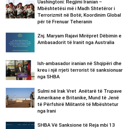
Uashingtoni: Regjimi Iranian –
Mbështetësi më i Madh Shtetëror i
Terrorizmit në Botë; Koordinim Global
për të Frenuar Teheranin
Znj. Maryam Rajavi Mirëpret Dëbimin e
Ambasadorit të Iranit nga Australia
Ish-ambasador iranian në Shqipëri dhe
kreu i një rrjeti terrorist të sanksionuar
nga SHBA
Sulmi në Irak Vret Anëtarë të Trupave
Amerikane e Britanike, Mund të Jenë
të Përfshirë Militantë të Mbështetur
nga Irani
SHBA Vë Sanksione të Reja mbi 13