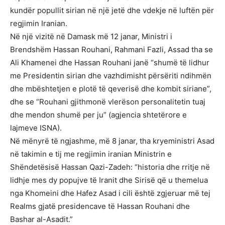
kundër popullit sirian në një jetë dhe vdekje në luftën për
regjimin Iranian.
Në një vizitë në Damask më 12 janar, Ministri i
Brendshëm Hassan Rouhani, Rahmani Fazli, Assad tha se
Ali Khamenei dhe Hassan Rouhani janë “shumë të lidhur
me Presidentin sirian dhe vazhdimisht përsëriti ndihmën
dhe mbështetjen e plotë të qeverisë dhe kombit siriane”,
dhe se “Rouhani gjithmonë vlerëson personalitetin tuaj
dhe mendon shumë per ju” (agjencia shtetërore e
lajmeve ISNA).
Në mënyrë të ngjashme, më 8 janar, tha kryeministri Asad
në takimin e tij me regjimin iranian Ministrin e
Shëndetësisë Hassan Qazi-Zadeh: “historia dhe rritje në
lidhje mes dy popujve të Iranit dhe Sirisë që u themelua
nga Khomeini dhe Hafez Asad i cili është zgjeruar më tej
Realms gjatë presidencave të Hassan Rouhani dhe
Bashar al-Asadit.”