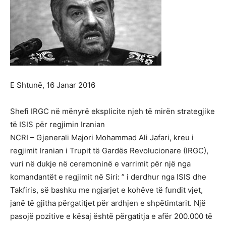
E Shtunë, 16 Janar 2016
Shefi IRGC në mënyrë eksplicite njeh të mirën strategjike
të ISIS për regjimin Iranian
NCRI – Gjenerali Majori Mohammad Ali Jafari, kreu i
regjimit Iranian i Trupit të Gardës Revolucionare (IRGC),
vuri në dukje në ceremoninë e varrimit për një nga
komandantët e regjimit në Siri: ” i derdhur nga ISIS dhe
Takfiris, së bashku me ngjarjet e kohëve të fundit vjet,
janë të gjitha përgatitjet për ardhjen e shpëtimtarit. Një
pasojë pozitive e kësaj është përgatitja e afër 200.000 të