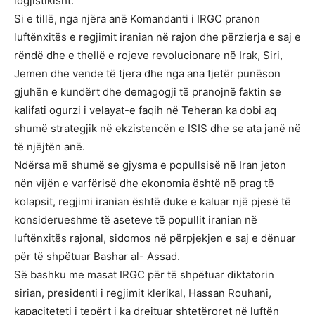
logjistikisht.
Si e tillë, nga njëra anë Komandanti i IRGC pranon
luftënxitës e regjimit iranian në rajon dhe përzierja e saj e
rëndë dhe e thellë e rojeve revolucionare në Irak, Siri,
Jemen dhe vende të tjera dhe nga ana tjetër punëson
gjuhën e kundërt dhe demagogji të pranojnë faktin se
kalifati ogurzi i velayat-e faqih në Teheran ka dobi aq
shumë strategjik në ekzistencën e ISIS dhe se ata janë në
të njëjtën anë.
Ndërsa më shumë se gjysma e popullsisë në Iran jeton
nën vijën e varfërisë dhe ekonomia është në prag të
kolapsit, regjimi iranian është duke e kaluar një pjesë të
konsiderueshme të aseteve të popullit iranian në
luftënxitës rajonal, sidomos në përpjekjen e saj e dënuar
për të shpëtuar Bashar al- Assad.
Së bashku me masat IRGC për të shpëtuar diktatorin
sirian, presidenti i regjimit klerikal, Hassan Rouhani,
kapaciteteti i tepërt i ka drejtuar shtetëroret në luftën