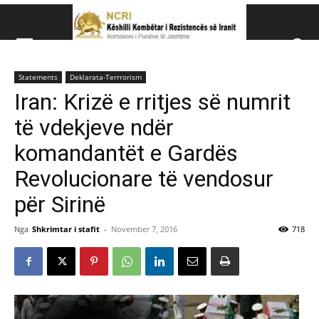
Këshillit Kombëtar të R
Statements
Deklarata-Terrrorism
Këshillit Kombëtar të Rezistencës së Iranit (NCRI)
Iran: Krizë e rritjes së numrit
të vdekjeve ndër
komandantët e Gardës
Revolucionare të vendosur
për Sirinë
Nga
Shkrimtar i stafit
-
November 7, 2016
718