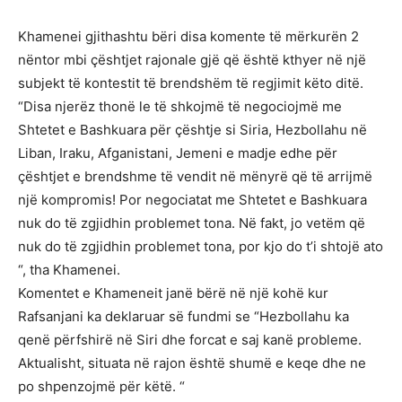
Khamenei gjithashtu bëri disa komente të mërkurën 2
nëntor mbi çështjet rajonale gjë që është kthyer në një
subjekt të kontestit të brendshëm të regjimit këto ditë.
“Disa njerëz thonë le të shkojmë të negociojmë me
Shtetet e Bashkuara për çështje si Siria, Hezbollahu në
Liban, Iraku, Afganistani, Jemeni e madje edhe për
çështjet e brendshme të vendit në mënyrë që të arrijmë
një kompromis! Por negociatat me Shtetet e Bashkuara
nuk do të zgjidhin problemet tona. Në fakt, jo vetëm që
nuk do të zgjidhin problemet tona, por kjo do t’i shtojë ato
“, tha Khamenei.
Komentet e Khameneit janë bërë në një kohë kur
Rafsanjani ka deklaruar së fundmi se “Hezbollahu ka
qenë përfshirë në Siri dhe forcat e saj kanë probleme.
Aktualisht, situata në rajon është shumë e keqe dhe ne
po shpenzojmë për këtë. “