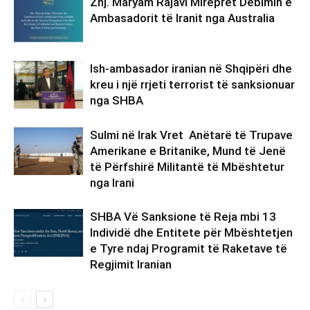
Znj. Maryam Rajavi Mirëpret Dëbimin e
Ambasadorit të Iranit nga Australia
Ish-ambasador iranian në Shqipëri dhe
kreu i një rrjeti terrorist të sanksionuar
nga SHBA
Sulmi në Irak Vret Anëtarë të Trupave
Amerikane e Britanike, Mund të Jenë
të Përfshirë Militantë të Mbështetur
nga Irani
SHBA Vë Sanksione të Reja mbi 13
Individë dhe Entitete për Mbështetjen
e Tyre ndaj Programit të Raketave të
Regjimit Iranian