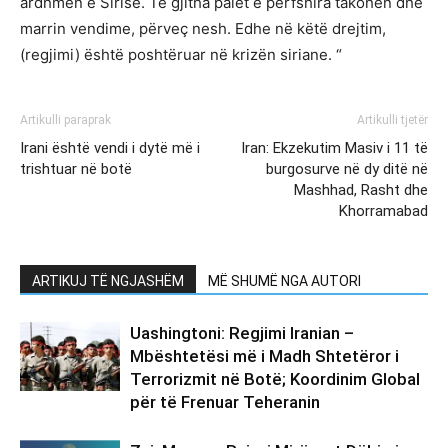
ardhmen e Sirisë. Të gjitha palët e përfshira takohen dhe
marrin vendime, përveç nesh. Edhe në këtë drejtim,
(regjimi) është poshtëruar në krizën siriane. “
Artikulli paraprak
Artikulli tjetër
Irani është vendi i dytë më i
Iran: Ekzekutim Masiv i 11 të
trishtuar në botë
burgosurve në dy ditë në
Mashhad, Rasht dhe
Khorramabad
ARTIKUJ TË NGJASHËM
MË SHUMË NGA AUTORI
Uashingtoni: Regjimi Iranian –
Mbështetësi më i Madh Shtetëror i
Terrorizmit në Botë; Koordinim Global
për të Frenuar Teheranin