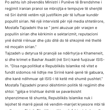
Po ashtu ish zëvendës Ministri i Punëve të Brendshme i
regjimit iranian pranoi se mbrojtja e tempujve të shenjtë
në Siri është vetëm një justifikim për të luftuar kundër
popullit sirian. Në një intervistë për një media shtetërore,
Mostafa Tajzadehi tha se ” jemi akuzuar për vrasjen e
popullin sirian dhe kërkimin e sektarizmit, reputacioni
ynë është rrënuar dhe çdo ditë do të shkojmë më thellë
në moçalin sirian.”
Tajzadeh u detyrua të pranojë se ndërhyrja e Khameneit,
si dhe krimet e Bashar Asadit (në Siri) kanë fuqizuar ISIS-
in. “Disa nga politikat e Republikës Islamike në vitet e
fundit sidomos në lidhje me Sirinë kanë qenë të gabuara,
dhe kanë ndihmuar që ISIS-i të ketë më shumë pushtet.”
Mostafa Tajzadehi pranoi dështimin politik të regjimit dhe
shtoi: “gjëja e trishtuar është se pavarësisht
shpenzimeve të shumta, Republikës Islamike nuk i
lejohet të marrë pjesë në vendim-marrjet kryesore mbi të