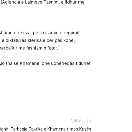
” (Agjencia e Lajmeve Tasnim, e lidhur me
shumë që krizat për rrëzimin e regjimit
e diktaturës klerikale për pak kohë.
ërballur me fashizmin fetar.”
. Ajo tha se Khamenei dhe udhëheqësit duhet
Artikulli tjetër
rijanit: Tërheqje Taktike e Khameneit mes Krizës