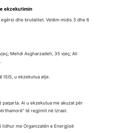
me ekzekutimin
egërsi dhe brutalitet. Vetëm midis 3 dhe 6
vjeç; Mehdi Asgharzadeh, 35 vjeç; Ali
.
 ISIS, u ekzekutua atje.
të paqarta. Ai u ekzekutua me akuzat për
rthamorë” të regjimit në Izrael.
i lidhur me Organizatën e Energjisë