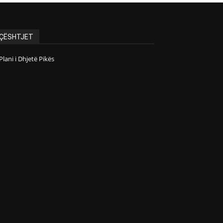
ÇËSHTJET
Plani i Dhjetë Pikës