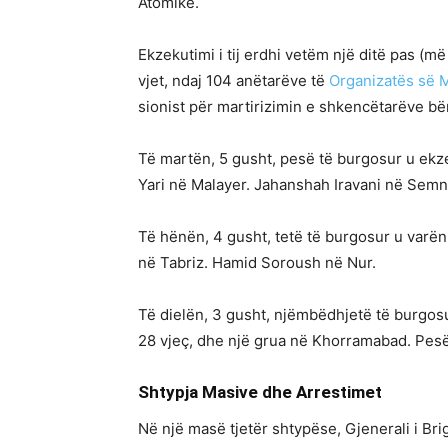
Atomike.
Ekzekutimi i tij erdhi vetëm një ditë pas (m
vjet, ndaj 104 anëtarëve të
Organizatës së M
sionist për martirizimin e shkencëtarëve bë
Të martën, 5 gusht, pesë të burgosur u ekz
Yari në Malayer. Jahanshah Iravani në Semn
Të hënën, 4 gusht, tetë të burgosur u varë
në Tabriz. Hamid Soroush në Nur.
Të dielën, 3 gusht, njëmbëdhjetë të burgo
28 vjeç, dhe një grua në Khorramabad. Pesë 
Shtypja Masive dhe Arrestimet
Në një masë tjetër shtypëse, Gjenerali i Br