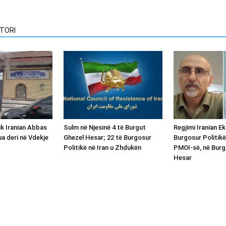
TORI
ik Iranian Abbas
Sulm në Njesinë 4 të Burgut
Regjimi Iranian E
ua deri në Vdekje
Ghezel Hesar; 22 të Burgosur
Burgosur Politikë
Politikë në Iran u Zhdukën
PMOI-së, në Burg
Hesar