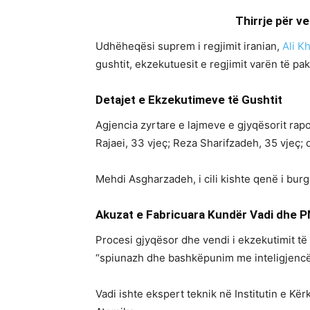
Thirrje për v
Udhëheqësi suprem i regjimit iranian,
Ali K
gushtit, ekzekutuesit e regjimit varën të pa
Detajet e Ekzekutimeve të Gushtit
Agjencia zyrtare e lajmeve e gjyqësorit rap
Rajaei, 33 vjeç; Reza Sharifzadeh, 35 vjeç; 
Mehdi Asgharzadeh, i cili kishte qenë i bur
Akuzat e Fabricuara Kundër Vadi dhe 
Procesi gjyqësor dhe vendi i ekzekutimit të
“spiunazh dhe bashkëpunim me inteligjencën”
Vadi ishte ekspert teknik në Institutin e K