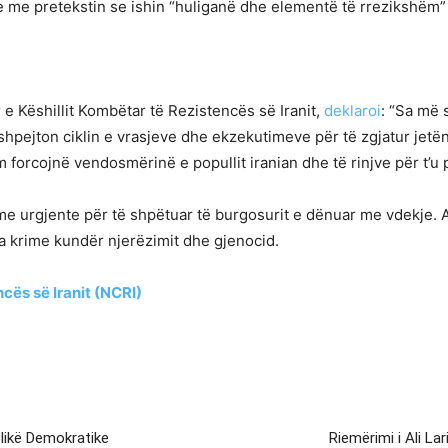
dëve me pretekstin se ishin “huliganë dhe elementë të rrezikshëm
 e Këshillit Kombëtar të Rezistencës së Iranit,
deklaroi
: “Sa më 
ejton ciklin e vrasjeve dhe ekzekutimeve për të zgjatur jetën 
forcojnë vendosmërinë e popullit iranian dhe të rinjve për t’u p
rime urgjente për të shpëtuar të burgosurit e dënuar me vdekje
da krime kundër njerëzimit dhe gjenocid.
cës së Iranit (NCRI)
blikë Demokratike
Riemërimi i Ali La