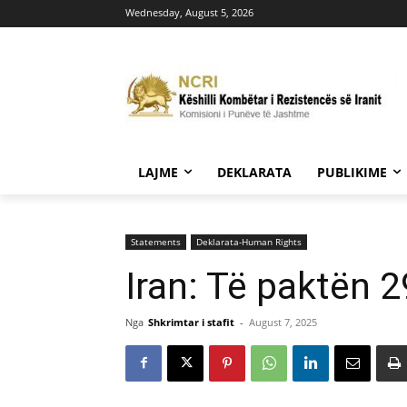
Wednesday, August 5, 2026
LAJME
DEKLARATA
PUBLIKIME
Statements
Deklarata-Human Rights
Iran: Të paktën 
Nga
Shkrimtar i stafit
-
August 7, 2025