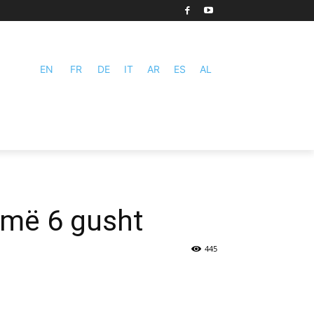
EN
FR
DE
IT
AR
ES
AL
i më 6 gusht
445