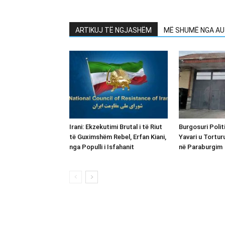
ARTIKUJ TË NGJASHËM
MË SHUMË NGA AU
Irani: Ekzekutimi Brutal i të Riut
Burgosuri Polit
të Guximshëm Rebel, Erfan Kiani,
Yavari u Tortur
nga Populli i Isfahanit
në Paraburgim