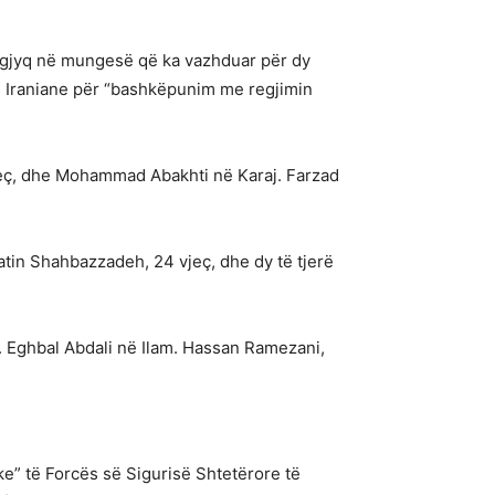
një gjyq në mungesë që ka vazhduar për dy
 Iraniane për “bashkëpunim me regjimin
vjeç, dhe Mohammad Abakhti në Karaj. Farzad
tin Shahbazzadeh, 24 vjeç, dhe dy të tjerë
 Eghbal Abdali në Ilam. Hassan Ramezani,
ike” të Forcës së Sigurisë Shtetërore të