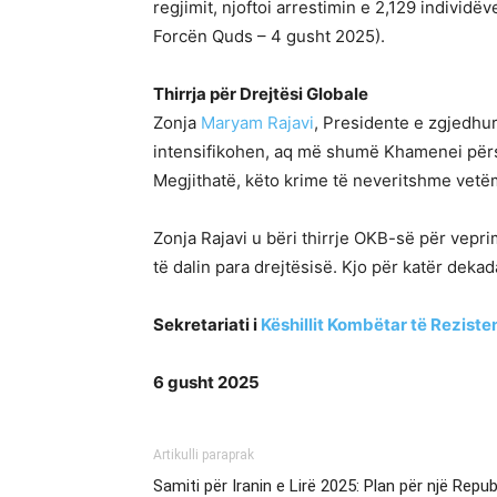
regjimit, njoftoi arrestimin e 2,129 indivi
Forcën Quds – 4 gusht 2025).
Thirrja për Drejtësi Globale
Zonja
Maryam Rajavi
, Presidente e zgjedhur
intensifikohen, aq më shumë Khamenei përshp
Megjithatë, këto krime të neveritshme vetëm 
Zonja Rajavi u bëri thirrje OKB-së për vep
të dalin para drejtësisë. Kjo për katër deka
Sekretariati i
Këshillit Kombëtar të Rezisten
6 gusht 2025
Artikulli paraprak
Samiti për Iranin e Lirë 2025: Plan për një Repu