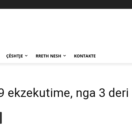
ÇËSHTJE
RRETH NESH
KONTAKTE
29 ekzekutime, nga 3 der