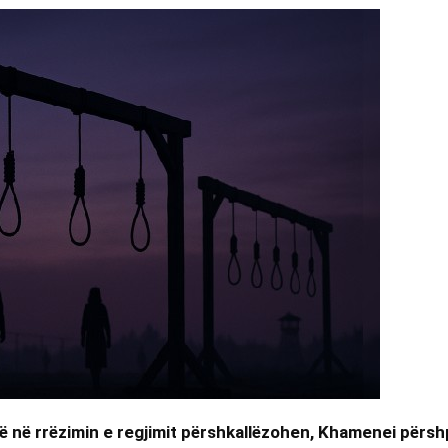
në në rrëzimin e regjimit përshkallëzohen, Khamenei përs