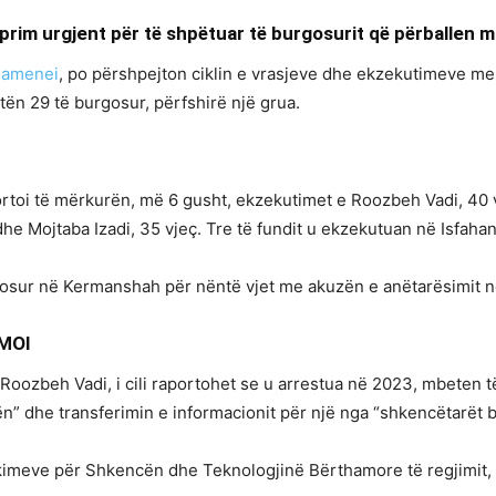
eprim urgjent për të shpëtuar të burgosurit që përballen 
hamenei
, po përshpejton ciklin e vrasjeve dhe ekzekutimeve me 
ktën 29 të burgosur, përfshirë një grua.
ortoi të mërkurën, më 6 gusht, ekzekutimet e Roozbeh Vadi, 40 
dhe Mojtaba Izadi, 35 vjeç. Tre të fundit u ekzekutuan në Isfahan
gosur në Kermanshah për nëntë vjet me akuzën e anëtarësimit në
PMOI
 Roozbeh Vadi, i cili raportohet se u arrestua në 2023, mbeten 
 dhe transferimin e informacionit për një nga “shkencëtarët bë
ërkimeve për Shkencën dhe Teknologjinë Bërthamore të regjimit, 