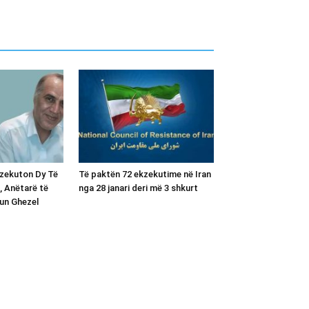
kzekuton Dy Të
Të paktën 72 ekzekutime në Iran
, Anëtarë të
nga 28 janari deri më 3 shkurt
un Ghezel