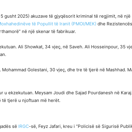
ë 5 gusht 2025) akuzave të gjyqësorit kriminal të regjimit, në 
oxhahedinëve të Popullit të Iranit (PMOI/MEK)
dhe Rezistencës
rthamorë” në një skenar të fabrikuar.
ekutuan. Ali Showkat, 34 vjeç, në Saveh. Ali Hosseinpour, 35 
an.
n. Mohammad Golestani, 30 vjeç, dhe tre të tjerë në Mashhad. Ma
sur u ekzekutuan. Meysam Joudi dhe Sajad Pourdanesh në Karaj.
të tjerë u njoftuan më herët.
igadës së
IRGC
-së, Feyz Jafari, kreu i “Policisë së Sigurisë Publ