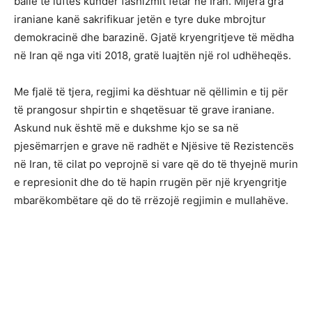
ballë të luftës kundër fashizmit fetar në Iran. Mijëra gra
iraniane kanë sakrifikuar jetën e tyre duke mbrojtur
demokracinë dhe barazinë. Gjatë kryengritjeve të mëdha
në Iran që nga viti 2018, gratë luajtën një rol udhëheqës.
Me fjalë të tjera, regjimi ka dështuar në qëllimin e tij për
të prangosur shpirtin e shqetësuar të grave iraniane.
Askund nuk është më e dukshme kjo se sa në
pjesëmarrjen e grave në radhët e Njësive të Rezistencës
në Iran, të cilat po veprojnë si vare që do të thyejnë murin
e represionit dhe do të hapin rrugën për një kryengritje
mbarëkombëtare që do të rrëzojë regjimin e mullahëve.