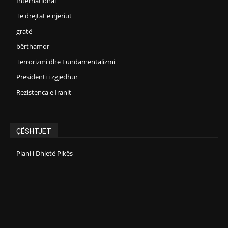
International
Të drejtat e njeriut
gratë
bërthamor
Terrorizmi dhe Fundamentalizmi
Presidenti i zgjedhur
Rezistenca e Iranit
ÇËSHTJET
Plani i Dhjetë Pikës