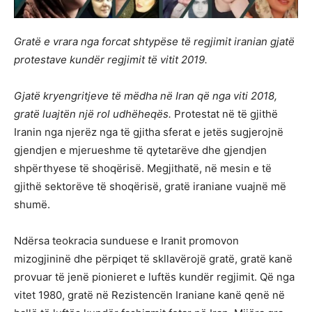
Gratë e vrara nga forcat shtypëse të regjimit iranian gjatë
protestave kundër regjimit të vitit 2019.
Gjatë kryengritjeve të mëdha në Iran që nga viti 2018,
gratë luajtën një rol udhëheqës.
Protestat në të gjithë
Iranin nga njerëz nga të gjitha sferat e jetës sugjerojnë
gjendjen e mjerueshme të qytetarëve dhe gjendjen
shpërthyese të shoqërisë. Megjithatë, në mesin e të
gjithë sektorëve të shoqërisë, gratë iraniane vuajnë më
shumë.
Ndërsa teokracia sunduese e Iranit promovon
mizogjininë dhe përpiqet të skllavërojë gratë, gratë kanë
provuar të jenë pionieret e luftës kundër regjimit. Që nga
vitet 1980, gratë në Rezistencën Iraniane kanë qenë në