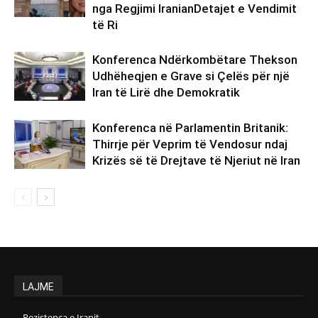
nga Regjimi IranianDetajet e Vendimit
të Ri
Konferenca Ndërkombëtare Thekson
Udhëheqjen e Grave si Çelës për një
Iran të Lirë dhe Demokratik
Konferenca në Parlamentin Britanik:
Thirrje për Veprim të Vendosur ndaj
Krizës së të Drejtave të Njeriut në Iran
LAJME
Rezistenca e Iranit