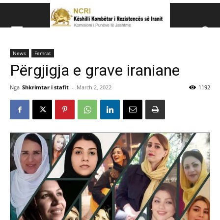
Këshillit Kombëtar të R
News
Femrat
Këshillit Kombëtar të Rezistencës së Iranit (NCRI)
Përgjigja e grave iraniane
Nga
Shkrimtar i stafit
-
March 2, 2022
1192