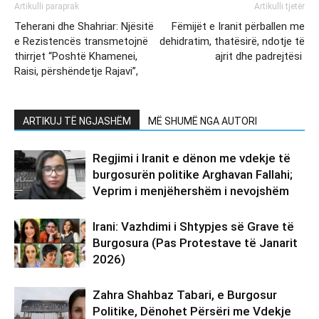
Artikulli paraprak
Artikulli tjetër
Teherani dhe Shahriar: Njësitë
Fëmijët e Iranit përballen me
e Rezistencës transmetojnë
dehidratim, thatësirë, ndotje të
thirrjet “Poshtë Khamenei,
ajrit dhe padrejtësi
Raisi, përshëndetje Rajavi”,
ARTIKUJ TË NGJASHËM
MË SHUMË NGA AUTORI
Regjimi i Iranit e dënon me vdekje të
burgosurën politike Arghavan Fallahi;
Veprim i menjëhershëm i nevojshëm
Irani: Vazhdimi i Shtypjes së Grave të
Burgosura (Pas Protestave të Janarit
2026)
Zahra Shahbaz Tabari, e Burgosur
Politike, Dënohet Përsëri me Vdekje