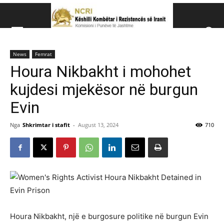
Këshillit Kombëtar të R
News
Femrat
Këshillit Kombëtar të Rezistencës së Iranit (NCRI)
Houra Nikbakht i mohohet
kujdesi mjekësor në burgun
Evin
Nga
Shkrimtar i stafit
-
August 13, 2024
710
Houra Nikbakht, një e burgosure politike në burgun Evin