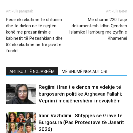
Artikulli paraprak
Artikulli tjetër
Pesë ekzekutime të shtunën
Me shumë 220 faqe
dhe të dielën në të njëjtën
dokumentesh lidhin Qendrën
kohë me prezantimin e
Islamike Hamburg me zyrën e
kabinetit të Pezeshkianit dhe
Khamenei
82 ekzekutime në tre javët e
fundit
ARTIKUJ TË NGJASHËM
MË SHUMË NGA AUTORI
Regjimi i Iranit e dënon me vdekje të
burgosurën politike Arghavan Fallahi;
Veprim i menjëhershëm i nevojshëm
Irani: Vazhdimi i Shtypjes së Grave të
Burgosura (Pas Protestave të Janarit
2026)