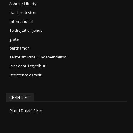
Ashraf / Liberty
Irani proteston
International
Të drejtat e njeriut
gratë
bërthamor
Terrorizmi dhe Fundamentalizmi
Presidenti i zgjedhur
Rezistenca e Iranit
ÇËSHTJET
Plani i Dhjetë Pikës