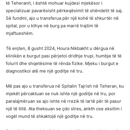
të Teheranit, i është mohuar kujdesi mjekësor i
specializuar pavarësisht përkeqësimit të shëndetit të saj.
Së fundmi, ajo u transferua për një kohë të shkurtër në
spital, por u kthye në burg pa marrë trajtim të
mjaftueshëm.
Të enjten, 8 gusht 2024, Houra Nikbakht u dërgua në
klinikën e burgut pasi përjetoi dridhje trupi, humbje të të
folurit dhe shqetësime të rënda fizike. Mjeku i burgut e
diagnostikoi atë me një goditje në tru.
Më pas ajo u transferua në Spitalin Tajrish në Teheran, ku
mjekët përcaktuan se nuk ishte një goditje në tru, por
paralajmëruan se ajo ishte në rrezik të lartë për të pasur
një të tillë. Ata theksuan se çdo stres, ankth ose eksitim i
vogël mund të shkaktojë një goditje në tru.