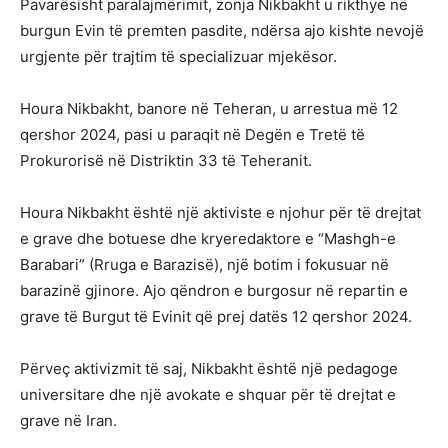
Pavarësisht paralajmërimit, zonja Nikbakht u rikthye në
burgun Evin të premten pasdite, ndërsa ajo kishte nevojë
urgjente për trajtim të specializuar mjekësor.
Houra Nikbakht, banore në Teheran, u arrestua më 12
qershor 2024, pasi u paraqit në Degën e Tretë të
Prokurorisë në Distriktin 33 të Teheranit.
Houra Nikbakht është një aktiviste e njohur për të drejtat
e grave dhe botuese dhe kryeredaktore e “Mashgh-e
Barabari” (Rruga e Barazisë), një botim i fokusuar në
barazinë gjinore. Ajo qëndron e burgosur në repartin e
grave të Burgut të Evinit që prej datës 12 qershor 2024.
Përveç aktivizmit të saj, Nikbakht është një pedagoge
universitare dhe një avokate e shquar për të drejtat e
grave në Iran.