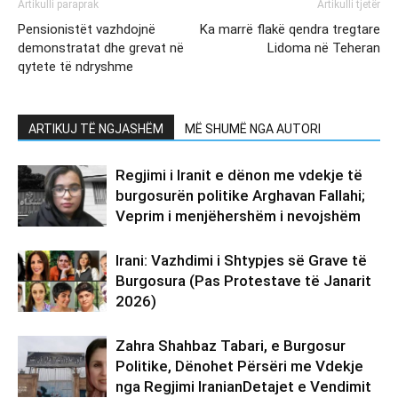
Artikulli paraprak
Artikulli tjetër
Pensionistët vazhdojnë
Ka marrë flakë qendra tregtare
demonstratat dhe grevat në
Lidoma në Teheran
qytete të ndryshme
ARTIKUJ TË NGJASHËM
MË SHUMË NGA AUTORI
Regjimi i Iranit e dënon me vdekje të
burgosurën politike Arghavan Fallahi;
Veprim i menjëhershëm i nevojshëm
Irani: Vazhdimi i Shtypjes së Grave të
Burgosura (Pas Protestave të Janarit
2026)
Zahra Shahbaz Tabari, e Burgosur
Politike, Dënohet Përsëri me Vdekje
nga Regjimi IranianDetajet e Vendimit