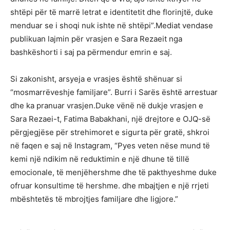
shtëpi për të marrë letrat e identitetit dhe florinjtë, duke
menduar se i shoqi nuk ishte në shtëpi”.Mediat vendase
publikuan lajmin për vrasjen e Sara Rezaeit nga
bashkëshorti i saj pa përmendur emrin e saj.
Si zakonisht, arsyeja e vrasjes është shënuar si
“mosmarrëveshje familjare”. Burri i Sarës është arrestuar
dhe ka pranuar vrasjen.Duke vënë në dukje vrasjen e
Sara Rezaei-t, Fatima Babakhani, një drejtore e OJQ-së
përgjegjëse për strehimoret e sigurta për gratë, shkroi
në faqen e saj në Instagram, “Pyes veten nëse mund të
kemi një ndikim në reduktimin e një dhune të tillë
emocionale, të menjëhershme dhe të pakthyeshme duke
ofruar konsultime të hershme. dhe mbajtjen e një rrjeti
mbështetës të mbrojtjes familjare dhe ligjore.”