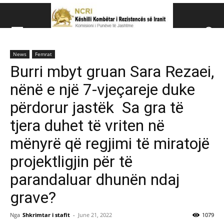
Këshillit Kombëtar të R
News
Femrat
Këshillit Kombëtar të Rezistencës së Iranit (NCRI)
Burri mbyt gruan Sara Rezaei,
nënë e një 7-vjeçareje duke
përdorur jastëk Sa gra të
tjera duhet të vriten në
mënyrë që regjimi të miratojë
projektligjin për të
parandaluar dhunën ndaj
grave?
Nga
Shkrimtar i stafit
-
June 21, 2022
1079