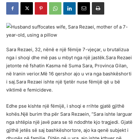
Sara Rezaei, 32, nënë e një fëmije 7-vjeçar, u brutalizua
nga i shoqi dhe më pas u mbyt nga një jastëk.Sara Rezaei
jetonte në fshatin Kasma në Suma Sara, Provinca Gilan,
në Iranin verior.Më 16 qershor ajo u vra nga bashkëshorti
i saj.Sara Rezaei ishte një tjetër nuse fëmijë që u bë
viktimë e femicideve.
Edhe pse kishte një fëmijë, i shoqi e rrihte gjatë gjithë
kohës.Një burim tha për Sara Rezaein, “Sara ishte larguar
nga shtëpia një javë para se të ndodhte kjo tragjedi. Gjatë
gjithë jetës së saj bashkëshortore, ajo ka qenë subjekt i
dhunës në familje. Ditën që u vra, ajo ishte kthyer në