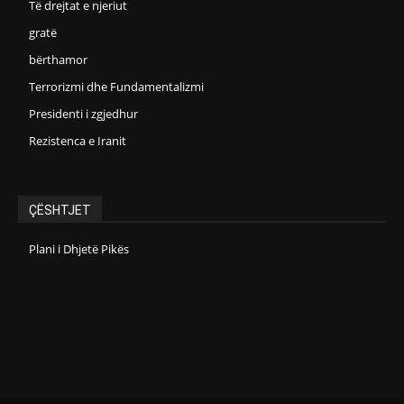
Të drejtat e njeriut
gratë
bërthamor
Terrorizmi dhe Fundamentalizmi
Presidenti i zgjedhur
Rezistenca e Iranit
ÇËSHTJET
Plani i Dhjetë Pikës