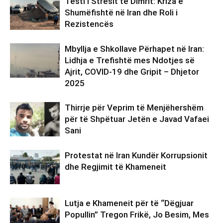
Testi i Stresit të Dimrit: Kriza e
Shumëfishtë në Iran dhe Roli i
Rezistencës
Mbyllja e Shkollave Përhapet në Iran:
Lidhja e Trefishtë mes Ndotjes së
Ajrit, COVID-19 dhe Gripit – Dhjetor
2025
Thirrje për Veprim të Menjëhershëm
për të Shpëtuar Jetën e Javad Vafaei
Sani
Protestat në Iran Kundër Korrupsionit
dhe Regjimit të Khameneit
Lutja e Khameneit për të “Dëgjuar
Popullin” Tregon Frikë, Jo Besim, Mes