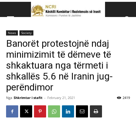
Këshillit Kombëtar të R
News
Society
Këshillit Kombëtar të Rezistencës së Iranit (NCRI)
Banorët protestojnë ndaj
minimizimit të dëmeve të
shkaktuara nga tërmeti i
shkallës 5.6 në Iranin jug-
perëndimor
Nga
Shkrimtar i stafit
-
February 21, 2021
2419