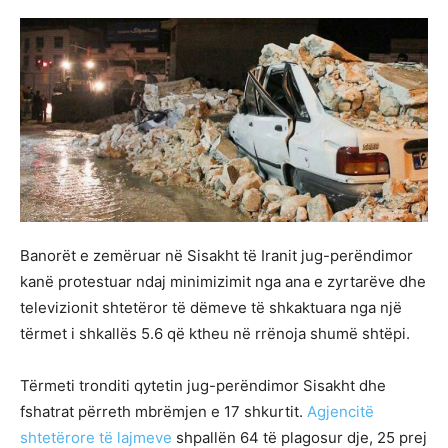
Banorët e zemëruar në Sisakht të Iranit jug-perëndimor
kanë protestuar ndaj minimizimit nga ana e zyrtarëve dhe
televizionit shtetëror të dëmeve të shkaktuara nga një
tërmet i shkallës 5.6 që ktheu në rrënoja shumë shtëpi.
Tërmeti tronditi qytetin jug-perëndimor Sisakht dhe
fshatrat përreth mbrëmjen e 17 shkurtit.
Agjencitë
shtetërore të lajmeve
shpallën 64 të plagosur dje, 25 prej