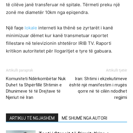
të cilëve janë transferuar në spitale. Tërmeti preku një
zonë me diametër 10km nga epiqendra.
Një faqe
lokale
interneti ka thënë se zyrtarët i kanë
minimizuar dëmet kur kanë transmetuar raportet
fillestare në televizionin shtetëror IRIB TV. Raporti
kritikon autoritetet për llogaritjet e tyre të gabuara.
Artikulli paraprak
Artikulli tjetër
Komuniteti Ndërkombëtar Nuk
Iran: Shtimi i ekzekutimeve
Duhet ta Shpërfillë Shtimin e
është një manifestim i rrugës
Dhunimeve të të Drejtave të
qorre në të cilën ndodhet
Njeriut në Iran
regjimi
ARTIKUJ TË NGJASHËM
MË SHUMË NGA AUTORI